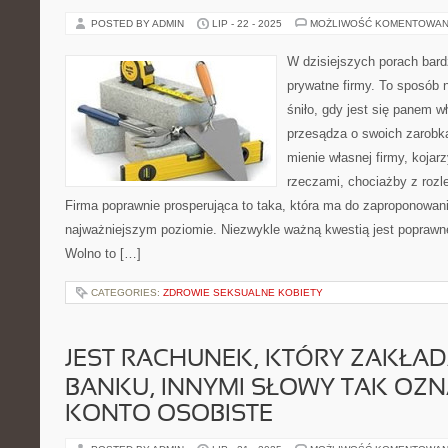
POSTED BY ADMIN
LIP - 22 - 2025
MOŻLIWOŚĆ KOMENTOWAN
W dzisiejszych porach bar
prywatne firmy. To sposób n
śniło, gdy jest się panem 
przesądza o swoich zarobka
mienie własnej firmy, kojar
rzeczami, chociażby z rozl
Firma poprawnie prosperująca to taka, która ma do zaproponowania
najważniejszym poziomie. Niezwykle ważną kwestią jest poprawne
Wolno to […]
CATEGORIES:
ZDROWIE SEKSUALNE KOBIETY
JEST RACHUNEK, KTÓRY ZAKŁA
BANKU, INNYMI SŁOWY TAK OZ
KONTO OSOBISTE