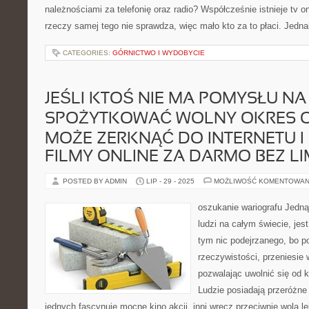
należnościami za telefonię oraz radio? Współcześnie istnieje tv on
rzeczy samej tego nie sprawdza, więc mało kto za to płaci. Jed
CATEGORIES:
GÓRNICTWO I WYDOBYCIE
JEŚLI KTOŚ NIE MA POMYSŁU NA 
SPOŻYTKOWAĆ WOLNY OKRES O
MOŻE ZERKNĄĆ DO INTERNETU I
FILMY ONLINE ZA DARMO BEZ LI
POSTED BY ADMIN
LIP - 29 - 2025
MOŻLIWOŚĆ KOMENTOWAN
oszukanie wariografu Jedną
ludzi na całym świecie, jes
tym nic podejrzanego, bo p
rzeczywistości, przeniesie 
pozwalając uwolnić się od 
Ludzie posiadają przeróżne 
jednych fascynuje mocne kino akcji, inni wręcz przeciwnie wolą l