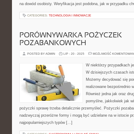
na dowód osobisty. Weryfikacja jest podobna, jak w przypadku ch
CATEGORIES:
TECHNOLOGIA I INNOWACJE
PORÓWNYWARKA POŻYCZEK
POZABANKOWYCH
POSTED BY ADMIN
LIP - 20 - 2025
MOŻLIWOŚĆ KOMENTOWAN
W niektórzy przypadkach j
W dzisiejszych czasach ist
Możemy decydować się pom
realizowane bezpośrednio w 
Również jedna jak oraz dru
pomyślne, jakkolwiek jak 
pożyczki sprawę trzeba detalicznie przemyśleć. Pożyczki pozab
nadzwyczaj przeróżne formy i mogą być udzielane na w istocie p
najpopularniejszych typów […]