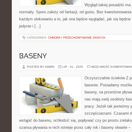
Wygląd takiej posadzki ma
rozmaity. Sporo zależy od fantazji, od gustu. Bez kwestionowani
każdym ulokowaniu a to, jak ona będzie wyglądać, jak się będzie
jedynie i […]
CATEGORIES:
CHMURA I PRZECHOWYWANIE DANYCH
BASENY
POSTED BY ADMIN
LIP - 31 - 2025
MOŻLIWOŚĆ KOMENTOWAN
Oczyszczalnie ścieków Z p
basenie. Posiadamy możliw
baseny, na przeróżne pływa
nas mają swój osobisty ba
pracy. Jeżeli tak jesteśmy
szczęściarzami. Czasami 
wstąpić do basenu, ochłodzić się, popływać czy po prostu zrelak
szansa pływania w nich istnieje przez cały rok i baseny otwarte –