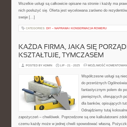
Wszelkie usługi są całkowicie opisane na stronie i każdy ma praw
nich posłużyć się. Oferta jest wycelowana zarówno do rezydentów
swoje […]
CATEGORIES:
DIY – NAPRAWA I KONSERWACJA ROWERU
KAŻDA FIRMA, JAKA SIĘ PORZĄD
KSZTAŁTUJE, TYMCZASEM
POSTED BY ADMIN
LIP - 21 - 2025
MOŻLIWOŚĆ KOMENTOWAN
Współczesne usługi są nie
do przeróżnych Ogólnoświat
fantastycznym polem do pok
pieniężnych, oferujących po
dla banków, opisujących tut
Odnajdziemy tutaj kolosalne
zapożyczeń – chwilówek. Poprzedzone są one kalkulatorami zdoln
czemu każdy może w jednej chwili spowodować własną. Pożyczk