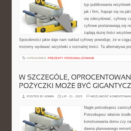
typ publikowania wizytówek
jak i firm, frapuje się na j
się zdecydować, cyfrowy cz
cyfrowe postanawiają się ne
żądają dużej ilości wizytów
Sposobności jakie daje nam nakład cyfrowy powoduje, że w ciąg
możemy wydawać wizytówki o rozmaitej treści. Ta alternatywa jes
CATEGORIES:
PREZENTY PERSONALIZOWANE
W SZCZEGÓLE, OPROCENTOWANI
POŻYCZKI MOŻE BYĆ GIGANTYC
POSTED BY ADMIN
LIP - 21 - 2025
MOŻLIWOŚĆ KOMENTOWAN
Nagle potrzebujesz zastrzy
Potrzebujesz właśnie środ
konstruowania domu czy na
dawna planowanego remontu