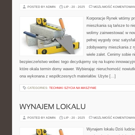
POSTED BY ADMIN
LIP - 20 - 2025
MOŻLIWOŚĆ KOMENTOWAN
Korporacje Rynek wtórny pr
mieszkania są tańsze to nie
wolimy zainwestować w now
pełnej wygody oraz satysfak
zdobywamy mieszkania z ry
wiele zalet. Cenimy sobie 
bezpieczeństwo wobec tego decydujemy się na kupno innowacyjn
które okala termin domy wawer. Wybierając nieruchomość nowiut
ona wykonana z współczesnych materiałów. Użyte […]
CATEGORIES:
TECHNIKI SZYCIA NA MASZYNIE
WYNAJEM LOKALU
POSTED BY ADMIN
LIP - 20 - 2025
MOŻLIWOŚĆ KOMENTOWAN
Wynajem lokalu Dziś ludzie