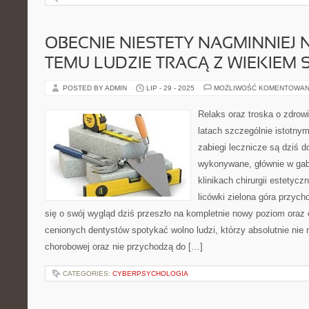
OBECNIE NIESTETY NAGMINNIEJ
TEMU LUDZIE TRACĄ Z WIEKIEM 
POSTED BY ADMIN
LIP - 29 - 2025
MOŻLIWOŚĆ KOMENTOWAN
Relaks oraz troska o zdrowi
latach szczególnie istotn
zabiegi lecznicze są dziś d
wykonywane, głównie w gab
klinikach chirurgii estetycz
licówki zielona góra przyc
się o swój wygląd dziś przeszło na kompletnie nowy poziom oraz 
cenionych dentystów spotykać wolno ludzi, którzy absolutnie nie
chorobowej oraz nie przychodzą do […]
CATEGORIES:
CYBERPSYCHOLOGIA