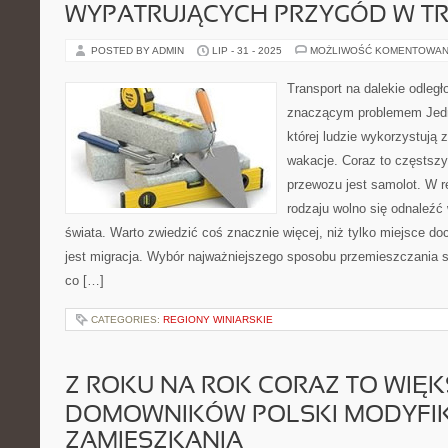
WYPATRUJĄCYCH PRZYGÓD W TR
POSTED BY ADMIN
LIP - 31 - 2025
MOŻLIWOŚĆ KOMENTOWAN
Transport na dalekie odległ
znaczącym problemem Jedną
której ludzie wykorzystują 
wakacje. Coraz to częstsz
przewozu jest samolot. W r
rodzaju wolno się odnaleź
świata. Warto zwiedzić coś znacznie więcej, niż tylko miejsce do
jest migracja. Wybór najważniejszego sposobu przemieszczania si
co […]
CATEGORIES:
REGIONY WINIARSKIE
Z ROKU NA ROK CORAZ TO WIĘK
DOMOWNIKÓW POLSKI MODYFIKU
ZAMIESZKANIA