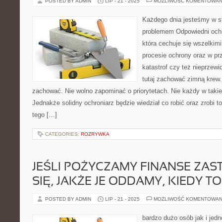
POSTED BY ADMIN
LIP - 21 - 2025
MOŻLIWOŚĆ KOMENTOWAN
Każdego dnia jesteśmy w st
problemem Odpowiedni ochro
która cechuje się wszelki
procesie ochrony oraz w p
katastrof czy też nieprzew
tutaj zachować zimną krew.
zachować. Nie wolno zapominać o priorytetach. Nie każdy w takiej
Jednakże solidny ochroniarz będzie wiedział co robić oraz zrobi 
tego […]
CATEGORIES:
ROZRYWKA
JEŚLI POŻYCZAMY FINANSE ZA
SIĘ, JAKŻE JE ODDAMY, KIEDY T
POSTED BY ADMIN
LIP - 21 - 2025
MOŻLIWOŚĆ KOMENTOWAN
bardzo dużo osób jak i jedn