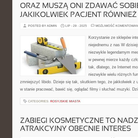
ORAZ MUSZĄ ONI ZDAWAĆ SOBIE
JAKIKOLWIEK PACJENT RÓWNIEŻ 
POSTED BY ADMIN
LIP - 29 - 2025
MOŻLIWOŚĆ KOMENTOWAN
Korzystanie ze sklepów in
niejednemu z nas W dzisiej
niezwykle legendarnym med
w pewnej mierze każdy czło
tak, dlatego, że Internet 
niezwykle wielu różnych fun
zmniejszyć libido. Dzieje się tak, skutkiem tego, że jakkolwiek z
w stanie pracować, bawić się, oglądać filmy i słuchać muzyki. Dz
CATEGORIES:
ROSYJSKIE MIASTA
ZABIEGI KOSMETYCZNE TO NAD
ATRAKCYJNY OBECNIE INTERES