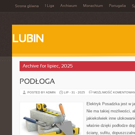
1 Liga
Archiwum
Monachium
Portugalia
Strona główna
S
LUBIN
Archive for lipiec, 2025
PODŁOGA
POSTED BY ADMIN
LIP - 31 - 2025
MOŻLIWOŚĆ KOMENTOWAN
Elektryk Posadzka jest w j
Nie ma takiej możliwości, a
jakiekolwiek inne ulokowani
właśnie dzięki podłodze do
ściany, sufitu, dopuszczal