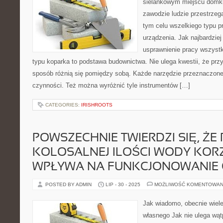
sielankowym miejscu domk
zawodzie ludzie przestrzeg
tym celu wszelkiego typu p
urządzenia. Jak najbardziej
usprawnienie pracy wszyst
typu koparka to podstawa budownictwa. Nie ulega kwestii, że prz
sposób różnią się pomiędzy sobą. Każde narzędzie przeznaczone
czynności. Też można wyróżnić tyle instrumentów […]
CATEGORIES:
IRISHROOTS
POWSZECHNIE TWIERDZI SIĘ, ŻE P
KOLOSALNEJ ILOŚCI WODY KOR
WPŁYWA NA FUNKCJONOWANIE
POSTED BY ADMIN
LIP - 30 - 2025
MOŻLIWOŚĆ KOMENTOWAN
Jak wiadomo, obecnie wiele
własnego Jak nie ulega wątp