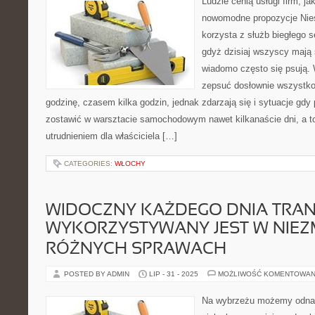
Ludzie cenią usługi firm, ja
nowomodne propozycje Nies
korzysta z służb biegłego
gdyż dzisiaj wszyscy mają 
wiadomo często się psują.
zepsuć dosłownie wszystko
godzinę, czasem kilka godzin, jednak zdarzają się i sytuacje gd
zostawić w warsztacie samochodowym nawet kilkanaście dni, a t
utrudnieniem dla właściciela […]
CATEGORIES:
WŁOCHY
WIDOCZNY KAŻDEGO DNIA TRA
WYKORZYSTYWANY JEST W NIEZ
RÓŻNYCH SPRAWACH
POSTED BY ADMIN
LIP - 31 - 2025
MOŻLIWOŚĆ KOMENTOWAN
Na wybrzeżu możemy odnal