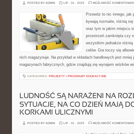
POSTED BY ADMIN
LIP - 31 - 2025
MOŻLIWOŚĆ KOMENTOWAN
Przewóz to nic innego, ja
bywają rozmaite, różnią si
oraz tym w jakim miejscu si
przestrzeń zamknięta czy r
wszystkim jednakże różnią 
celów. Gra toczy się albowi
nich magazynuje. Na przykład w składach handlowych jest mniej p
magazynach fabrycznych, gdzie znajdują się wynajem wózków wi
CATEGORIES:
PROJEKTY I PROGRAMY EDUKACYJNE
LUDNOŚĆ SĄ NARAŻENI NA ROZ
SYTUACJE, NA CO DZIEŃ MAJĄ D
KORKAMI ULICZNYMI
POSTED BY ADMIN
LIP - 31 - 2025
MOŻLIWOŚĆ KOMENTOWAN