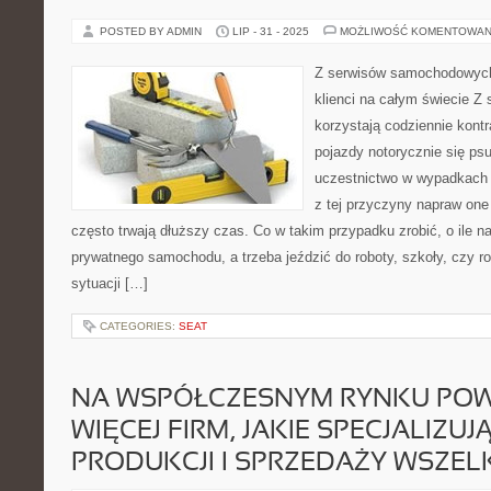
POSTED BY ADMIN
LIP - 31 - 2025
MOŻLIWOŚĆ KOMENTOWAN
Z serwisów samochodowych,
klienci na całym świecie 
korzystają codziennie kont
pojazdy notorycznie się psu
uczestnictwo w wypadkac
z tej przyczyny napraw one
często trwają dłuższy czas. Co w takim przypadku zrobić, o ile na
prywatnego samochodu, a trzeba jeździć do roboty, szkoły, czy ro
sytuacji […]
CATEGORIES:
SEAT
NA WSPÓŁCZESNYM RYNKU POW
WIĘCEJ FIRM, JAKIE SPECJALIZUJĄ
PRODUKCJI I SPRZEDAŻY WSZEL