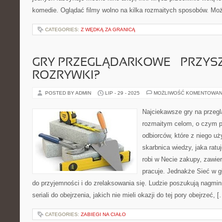
komedie. Oglądać filmy wolno na kilka rozmaitych sposobów. Mo
CATEGORIES:
Z WĘDKĄ ZA GRANICĄ
GRY PRZEGLĄDARKOWE – PRZYS
ROZRYWKI?
POSTED BY ADMIN
LIP - 29 - 2025
MOŻLIWOŚĆ KOMENTOWAN
Najciekawsze gry na przeglą
rozmaitym celom, o czym pr
odbiorców, które z niego u
skarbnica wiedzy, jaka ratuj
robi w Necie zakupy, zawie
pracuje. Jednakże Sieć w g
do przyjemności i do zrelaksowania się. Ludzie poszukują nagminn
seriali do obejrzenia, jakich nie mieli okazji do tej pory obejrzeć, 
CATEGORIES:
ZABIEGI NA CIAŁO