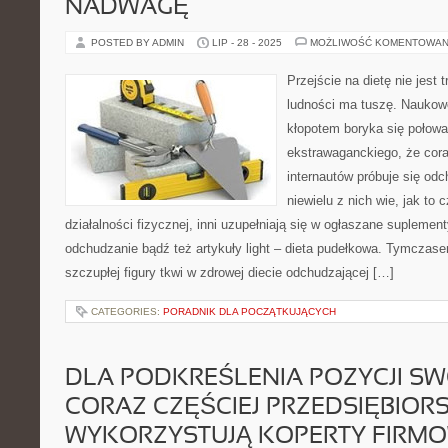
NADWAGĘ
POSTED BY ADMIN
LIP - 28 - 2025
MOŻLIWOŚĆ KOMENTOWAN
Przejście na dietę nie jest
ludności ma tuszę. Naukow
kłopotem boryka się połow
ekstrawaganckiego, że cora
internautów próbuje się odc
niewielu z nich wie, jak to 
działalności fizycznej, inni uzupełniają się w ogłaszane suplem
odchudzanie bądź też artykuły light – dieta pudełkowa. Tymcza
szczupłej figury tkwi w zdrowej diecie odchudzającej […]
CATEGORIES:
PORADNIK DLA POCZĄTKUJĄCYCH
DLA PODKREŚLENIA POZYCJI SWO
CORAZ CZĘŚCIEJ PRZEDSIĘBIOR
WYKORZYSTUJĄ KOPERTY FIRM