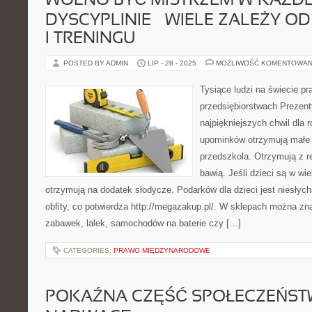
WOLNO BYĆ MISTRZEM W KAŻDE
DYSCYPLINIE – WIELE ZALEŻY O
I TRENINGU
POSTED BY ADMIN
LIP - 28 - 2025
MOŻLIWOŚĆ KOMENTOWAN
Tysiące ludzi na świecie p
przedsiębiorstwach Prezenty
najpiękniejszych chwil dla r
upominków otrzymują małe 
przedszkola. Otrzymują z r
bawią. Jeśli dzieci są w w
otrzymują na dodatek słodycze. Podarków dla dzieci jest niesłych
obfity, co potwierdza http://megazakup.pl/. W sklepach można zn
zabawek, lalek, samochodów na baterie czy […]
CATEGORIES:
PRAWO MIĘDZYNARODOWE
POKAŹNA CZĘŚĆ SPOŁECZEŃST