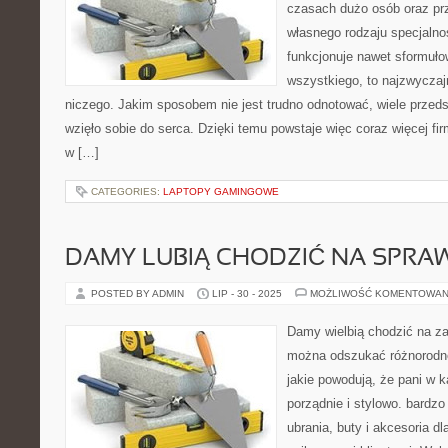
czasach dużo osób oraz prz
własnego rodzaju specjalno
funkcjonuje nawet sformułow
wszystkiego, to najzwyczajn
niczego. Jakim sposobem nie jest trudno odnotować, wiele przedsi
wzięło sobie do serca. Dzięki temu powstaje więc coraz więcej fir
w […]
CATEGORIES:
LAPTOPY GAMINGOWE
DAMY LUBIĄ CHODZIĆ NA SPRA
POSTED BY ADMIN
LIP - 30 - 2025
MOŻLIWOŚĆ KOMENTOWAN
Damy wielbią chodzić na z
można odszukać różnorodne
jakie powodują, że pani w k
porządnie i stylowo. bardzo
ubrania, buty i akcesoria dl