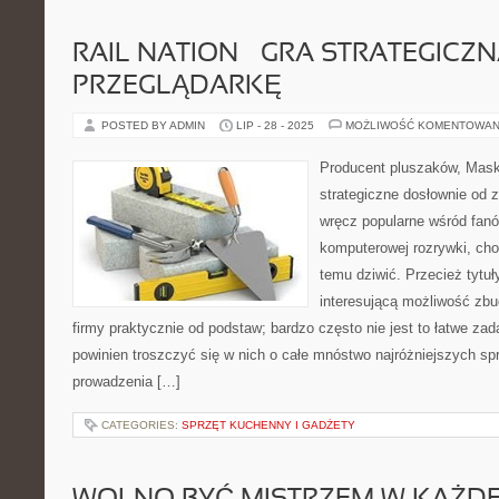
RAIL NATION – GRA STRATEGICZ
PRZEGLĄDARKĘ
POSTED BY ADMIN
LIP - 28 - 2025
MOŻLIWOŚĆ KOMENTOWAN
Producent pluszaków, Masko
strategiczne dosłownie od
wręcz popularne wśród fan
komputerowej rozrywki, choć
temu dziwić. Przecież tytuł
interesującą możliwość zb
firmy praktycznie od podstaw; bardzo często nie jest to łatwe za
powinien troszczyć się w nich o całe mnóstwo najróżniejszych spr
prowadzenia […]
CATEGORIES:
SPRZĘT KUCHENNY I GADŻETY