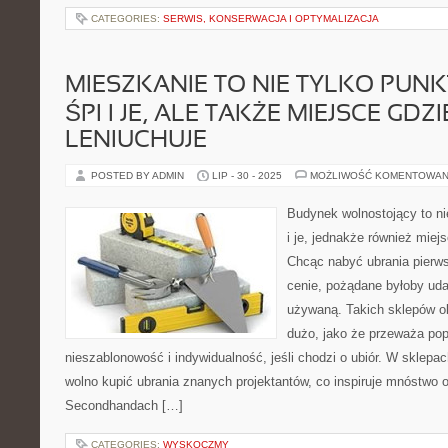
CATEGORIES:
SERWIS, KONSERWACJA I OPTYMALIZACJA
MIESZKANIE TO NIE TYLKO PUNKT
ŚPI I JE, ALE TAKŻE MIEJSCE GDZI
LENIUCHUJE
POSTED BY ADMIN
LIP - 30 - 2025
MOŻLIWOŚĆ KOMENTOWAN
Budynek wolnostojący to nie
i je, jednakże również miejs
Chcąc nabyć ubrania pierws
cenie, pożądane byłoby uda
używaną. Takich sklepów ob
dużo, jako że przeważa pop
nieszablonowość i indywidualność, jeśli chodzi o ubiór. W sklepa
wolno kupić ubrania znanych projektantów, co inspiruje mnóstwo 
Secondhandach […]
CATEGORIES:
WYSKOCZMY