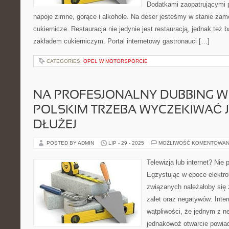
Dodatkami zaopatrującymi p
napoje zimne, gorące i alkohole. Na deser jesteśmy w stanie za
cukiernicze. Restauracja nie jedynie jest restauracją, jednak też
zakładem cukierniczym. Portal internetowy gastronauci […]
CATEGORIES:
OPEL W MOTORSPORCIE
NA PROFESJONALNY DUBBING W
POLSKIM TRZEBA WYCZEKIWAĆ 
DŁUŻEJ
POSTED BY ADMIN
LIP - 29 - 2025
MOŻLIWOŚĆ KOMENTOWAN
Telewizja lub internet? Nie
Egzystując w epoce elektro
związanych należałoby się
zalet oraz negatywów: Inter
wątpliwości, że jednym z n
jednakowoż otwarcie powiad