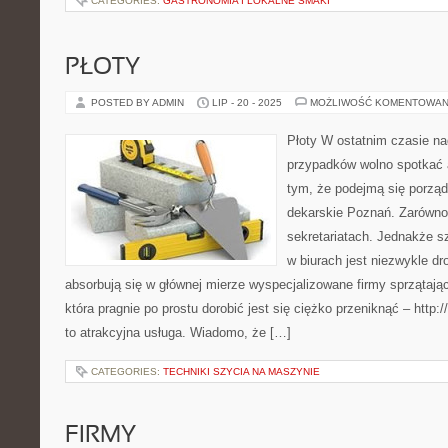
CATEGORIES:
GASTRONOMIA I LOKALNE SMAKI
PŁOTY
POSTED BY ADMIN
LIP - 20 - 2025
MOŻLIWOŚĆ KOMENTOWAN
Płoty W ostatnim czasie n
przypadków wolno spotkać 
tym, że podejmą się porząd
dekarskie Poznań. Zarówno
sekretariatach. Jednakże s
w biurach jest niezwykle d
absorbują się w głównej mierze wyspecjalizowane firmy sprzątające 
która pragnie po prostu dorobić jest się ciężko przeniknąć – http:
to atrakcyjna usługa. Wiadomo, że […]
CATEGORIES:
TECHNIKI SZYCIA NA MASZYNIE
FIRMY