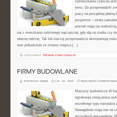
zamieszkania częściej aniżel
temu. Do przeprowadzki zm
pracy na porządniej płatną 
przyjemne – strata zatrudni
poznań stają się realnością
się z mieszkania rodzinnego najczęściej, gdy idą na studia czy t
własną rodzinę. Tak lub inaczej przeprowadzce akompaniują mies
oraz pobudzenie ze zmiany miejsca […]
CATEGORIES:
TRENING FUNKCJONALNY
FIRMY BUDOWLANE
POSTED BY ADMIN
LIP - 20 - 2025
MOŻLIWOŚĆ KOMENTOWAN
Maszyny budownicze W każ
egzekwują swoją pracę wyk
wszelkiego typu narzędzia j
Niewątpliwie mają one na c
wszystkich pracowników. M