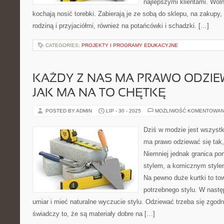
najlepszymi klientami. Wol
kochają nosić torebki. Zabierają je ze sobą do sklepu, na zakupy,
rodziną i przyjaciółmi, również na potańcówki i schadzki. […]
CATEGORIES:
PROJEKTY I PROGRAMY EDUKACYJNE
KAŻDY Z NAS MA PRAWO ODZIEW
JAK MA NA TO CHĘTKĘ
POSTED BY ADMIN
LIP - 30 - 2025
MOŻLIWOŚĆ KOMENTOWAN
Dziś w modzie jest wszyst
ma prawo odziewać się tak,
Niemniej jednak granica 
stylem, a komicznym stylem
Na pewno duże kurtki to tow
potrzebnego stylu. W nastę
umiar i mieć naturalne wyczucie stylu. Odziewać trzeba się zgodni
świadczy to, że są materiały dobre na […]