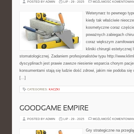
POSTED BY ADMIN
LIP - 29 - 2025
MOŻLIWOŚĆ KOMENTOWAN
Weterynarz to pewnego typ
kiedy tak właściwie nieocz
kosmetyczne coraz częściej
poważnych zabiegach chiru
coraz większym zamiłowanie
kliniki chirurgii estetycznej l
stomatologicznej. Zadaniem profesjonalistów typu http://www.klimk
dyscyplinach jest prawie zawsze niesienie wsparcia chorym pacje
konsumentami stają się ludzie dość zdrowi, jakim nie podoba się
[…]
CATEGORIES:
KACZKI
GOODGAME EMPIRE
POSTED BY ADMIN
LIP - 29 - 2025
MOŻLIWOŚĆ KOMENTOWAN
Gry strategiczne na przeglą