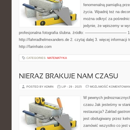
fenomenalną pamiątką przez
życia. Wpadnij też na decor
można odkryć za pośrednic
jedynie, że wpiszemy w wy
profesjonalna fotografia ślubna. źródło: ——————————— 1
http://fahrradhelmexanders.de 2. czytaj dalej 3. więcej informacji t
http://farinhate.com
CATEGORIES:
MATEMATYKA
NIERAZ BRAKUJE NAM CZASU
POSTED BY ADMIN
LIP - 29 - 2025
MOŻLIWOŚĆ KOMENTOWAN
W pewnych jednoznacznyc
czasu Jak jesteśmy w stani
restauracja? Zakład gastro
jest obsługiwany przez keln
zamówić wszystko co jest