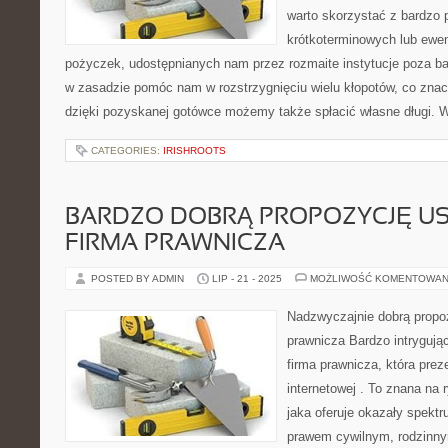
warto skorzystać z bardzo 
krótkoterminowych lub ewe
pożyczek, udostępnianych nam przez rozmaite instytucje poza b
w zasadzie pomóc nam w rozstrzygnięciu wielu kłopotów, co znaczn
dzięki pozyskanej gotówce możemy także spłacić własne długi. 
CATEGORIES:
IRISHROOTS
BARDZO DOBRĄ PROPOZYCJĘ US
FIRMA PRAWNICZA
POSTED BY ADMIN
LIP - 21 - 2025
MOŻLIWOŚĆ KOMENTOWAN
Nadzwyczajnie dobrą propoz
prawnicza Bardzo intrygując
firma prawnicza, która prez
internetowej . To znana na 
jaka oferuje okazały spekt
prawem cywilnym, rodzinn