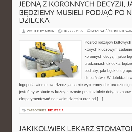
JEDNĄ Z KORONNYCH DECYZJI, J
BĘDZIEMY MUSIELI PODJĄĆ PO
DZIECKA
POSTED BY ADMIN
LIP - 29 - 2025
MOŻLIWOŚĆ KOMENTOWAN
Pośród rodzajów kultowych d
których kluczowym zadaniem
koronnych decyzji, jakie b
urodzeniach dziecka, będz
pediatry, jaki będzie się op
dzieciństwo. W defektac
logopeda wieruszow. Rzecz jasna nie wybieramy doktora dziecię
jesteśmy w stanie w każdym czasie przekształcić dotychczasoweg
eksperymentować na swoim dziecku oraz od […]
CATEGORIES:
BIŻUTERIA
JAKIKOLWIEK LEKARZ STOMATOL