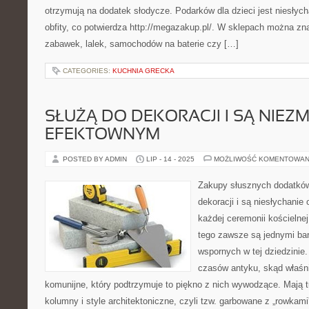
otrzymują na dodatek słodycze. Podarków dla dzieci jest niesłych
obfity, co potwierdza http://megazakup.pl/. W sklepach można zn
zabawek, lalek, samochodów na baterie czy […]
CATEGORIES:
KUCHNIA GRECKA
SŁUŻĄ DO DEKORACJI I SĄ NIEZM
EFEKTOWNYM
POSTED BY ADMIN
LIP - 14 - 2025
MOŻLIWOŚĆ KOMENTOWAN
Zakupy słusznych dodatków
dekoracji i są niesłychanie
każdej ceremonii kościelne
tego zawsze są jednymi bar
wspornych w tej dziedzinie
czasów antyku, skąd właśni
komunijne, który podtrzymuje to piękno z nich wywodzące. Mają t
kolumny i style architektoniczne, czyli tzw. garbowane z „rowkam