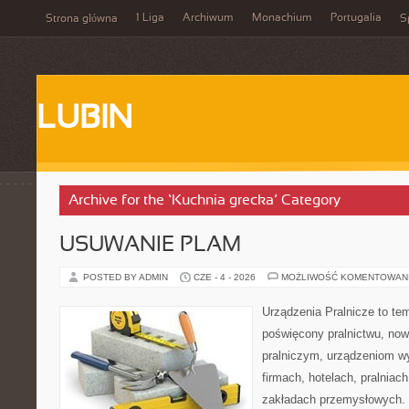
1 Liga
Archiwum
Monachium
Portugalia
Strona główna
S
LUBIN
Archive for the ‘Kuchnia grecka’ Category
USUWANIE PLAM
POSTED BY ADMIN
CZE - 4 - 2026
MOŻLIWOŚĆ KOMENTOWAN
Urządzenia Pralnicze to te
poświęcony pralnictwu, n
pralniczym, urządzeniom 
firmach, hotelach, pralniac
zakładach przemysłowych. 