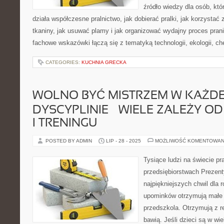
źródło wiedzy dla osób, któ
działa współczesne pralnictwo, jak dobierać pralki, jak korzystać
tkaniny, jak usuwać plamy i jak organizować wydajny proces pran
fachowe wskazówki łączą się z tematyką technologii, ekologii, ch
CATEGORIES:
KUCHNIA GRECKA
WOLNO BYĆ MISTRZEM W KAŻDE
DYSCYPLINIE – WIELE ZALEŻY O
I TRENINGU
POSTED BY ADMIN
LIP - 28 - 2025
MOŻLIWOŚĆ KOMENTOWAN
Tysiące ludzi na świecie p
przedsiębiorstwach Prezenty
najpiękniejszych chwil dla r
upominków otrzymują małe 
przedszkola. Otrzymują z r
bawią. Jeśli dzieci są w w