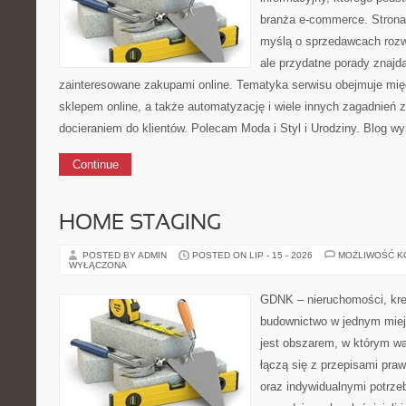
branża e-commerce. Strona
myślą o sprzedawcach rozw
ale przydatne porady znajdą
zainteresowane zakupami online. Tematyka serwisu obejmuje mię
sklepem online, a także automatyzację i wiele innych zagadnień
docieraniem do klientów. Polecam Moda i Styl i Urodziny. Blog wy
Continue
HOME STAGING
POSTED BY ADMIN
POSTED ON LIP - 15 - 2026
MOŻLIWOŚĆ 
WYŁĄCZONA
GDNK – nieruchomości, kre
budownictwo w jednym miej
jest obszarem, w którym w
łączą się z przepisami pr
oraz indywidualnymi potrze