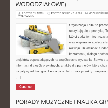
WODODZIAŁOWE)
POSTED BY ADMIN
POSTED ON SIE - 2 - 2026
MOŻLIWOŚĆ K
WYŁĄCZONA
Organizacja Think to przes
spotykają się z praktyką. 
której zadaniem jest rozwij
oraz wspieranie społeczeń
rozwoju. Działalność fundac
kształceniu, dialogu społe
projektów odpowiadających na współczesne wyzwania. Serwis sta
informacji dla osób prywatnych, a także dla partnerów, które chcą
inicjatywy edukacyjne. Fundacja od lat rozwija projekty związan
[…]
Continue
PORADY MUZYCZNE I NAUKA GR