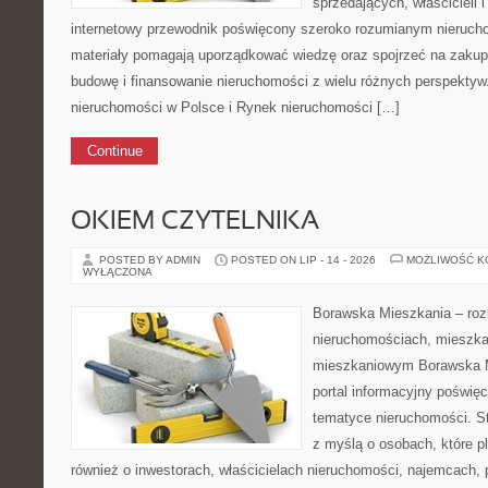
sprzedających, właścicieli
internetowy przewodnik poświęcony szeroko rozumianym nieruc
materiały pomagają uporządkować wiedzę oraz spojrzeć na zakup
budowę i finansowanie nieruchomości z wielu różnych perspekty
nieruchomości w Polsce i Rynek nieruchomości […]
Continue
OKIEM CZYTELNIKA
POSTED BY ADMIN
POSTED ON LIP - 14 - 2026
MOŻLIWOŚĆ 
WYŁĄCZONA
Borawska Mieszkania – roz
nieruchomościach, mieszka
mieszkaniowym Borawska Mi
portal informacyjny poświę
tematyce nieruchomości. S
z myślą o osobach, które p
również o inwestorach, właścicielach nieruchomości, najemcach, 