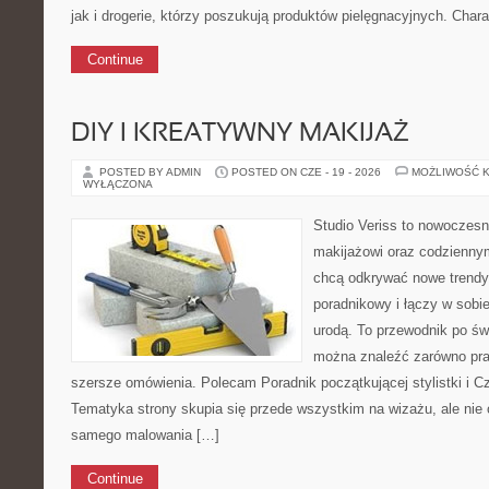
jak i drogerie, którzy poszukują produktów pielęgnacyjnych. Chara
Continue
DIY I KREATYWNY MAKIJAŻ
POSTED BY ADMIN
POSTED ON CZE - 19 - 2026
MOŻLIWOŚĆ 
WYŁĄCZONA
Studio Veriss to nowoczes
makijażowi oraz codziennym
chcą odkrywać nowe trendy
poradnikowy i łączy w sobi
urodą. To przewodnik po ś
można znaleźć zarówno prak
szersze omówienia. Polecam Poradnik początkującej stylistki i Cz
Tematyka strony skupia się przede wszystkim na wizażu, ale nie 
samego malowania […]
Continue