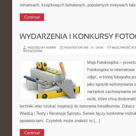
romansach, książkowych bohaterach, popularnych motywach fabu
Continue
WYDARZENIA I KONKURSY FOTO
POSTED BY ADMIN
POSTED ON SIE - 5 - 2026
MOŻLIWOŚĆ K
WYŁĄCZONA
Moja Fotoksiążka – przestr
Fotoksiążka to internetowa 
zdjęć, w której fotografia p
jako sposób wykonywania zd
narzędzie zachowywania ws
osób, które chcą doskonal
techniki oraz szukać inspiracji do tworzenia fotoalbumów. Zobacz 
Wiedzą i Testy i Recenzje Sprzętu. Serwis łączy konkretne instruk
opowieściami. Czytelnik może znaleźć tu […]
Continue