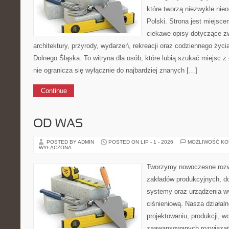
które tworzą niezwykle nie
Polski. Strona jest miejsc
ciekawe opisy dotyczące zwie
architektury, przyrody, wydarzeń, rekreacji oraz codziennego życ
Dolnego Śląska. To witryna dla osób, które lubią szukać miejsc 
nie ogranicza się wyłącznie do najbardziej znanych […]
Continue
OD WAS
POSTED BY ADMIN
POSTED ON LIP - 1 - 2026
MOŻLIWOŚĆ K
WYŁĄCZONA
Tworzymy nowoczesne rozw
zakładów produkcyjnych, d
systemy oraz urządzenia w
ciśnieniową. Nasza działaln
projektowaniu, produkcji, w
zaawansowanych rozwiązań,