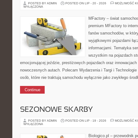
POSTED BY ADMIN
POSTED ON LIP - 20 - 2026
MOŻLIWOŚĆ 
WYŁĄCZONA
MFactory – świat samochod
premium MFactory to intern
fanów samochodów, w któr
wyjątkowymi pojazdami łąc
informacjami. Tematyka ser
wszystkim na pojazdach st
emocjonującej jeździe, prestiżowych pojazdach oraz innowacjac
nowoczesnych autach. Polecam Wydarzenia i Targi i Technologie i
osób, które nie traktują samochodu wyłącznie jako zwykłego środk
Continue
SEZONOWE SKARBY
POSTED BY ADMIN
POSTED ON LIP - 19 - 2026
MOŻLIWOŚĆ 
WYŁĄCZONA
Biologico.pl – przewodnik p