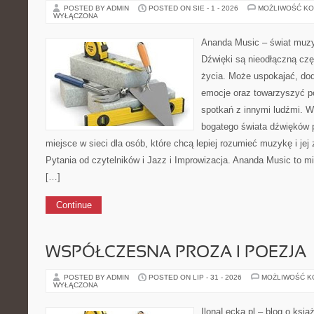
POSTED BY ADMIN
POSTED ON SIE - 1 - 2026
MOŻLIWOŚĆ K
WYŁĄCZONA
Ananda Music – świat muzyk
Dźwięki są nieodłączną cz
życia. Może uspokajać, do
emocje oraz towarzyszyć p
spotkań z innymi ludźmi. W
bogatego świata dźwięków 
miejsce w sieci dla osób, które chcą lepiej rozumieć muzykę i je
Pytania od czytelników i Jazz i Improwizacja. Ananda Music to m
[…]
Continue
WSPÓŁCZESNA PROZA I POEZJA
POSTED BY ADMIN
POSTED ON LIP - 31 - 2026
MOŻLIWOŚĆ 
WYŁĄCZONA
IlonaLecka.pl – blog o ksią