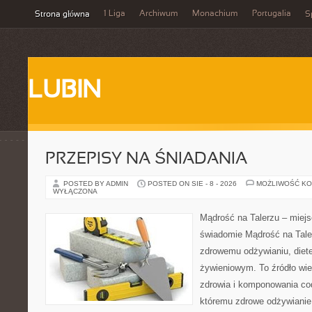
1 Liga
Archiwum
Monachium
Portugalia
Strona główna
S
LUBIN
PRZEPISY NA ŚNIADANIA
POSTED BY ADMIN
POSTED ON SIE - 8 - 2026
MOŻLIWOŚĆ K
WYŁĄCZONA
Mądrość na Talerzu – miejs
świadomie Mądrość na Taler
zdrowemu odżywianiu, diet
żywieniowym. To źródło wie
zdrowia i komponowania cod
któremu zdrowe odżywianie 