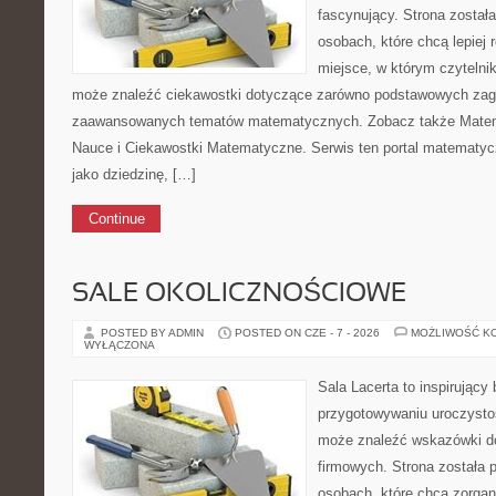
fascynujący. Strona został
osobach, które chcą lepiej
miejsce, w którym czytelni
może znaleźć ciekawostki dotyczące zarówno podstawowych zagad
zaawansowanych tematów matematycznych. Zobacz także Matema
Nauce i Ciekawostki Matematyczne. Serwis ten portal matematy
jako dziedzinę, […]
Continue
SALE OKOLICZNOŚCIOWE
POSTED BY ADMIN
POSTED ON CZE - 7 - 2026
MOŻLIWOŚĆ K
WYŁĄCZONA
Sala Lacerta to inspirujący
przygotowywaniu uroczystoś
może znaleźć wskazówki d
firmowych. Strona została 
osobach, które chcą zorga