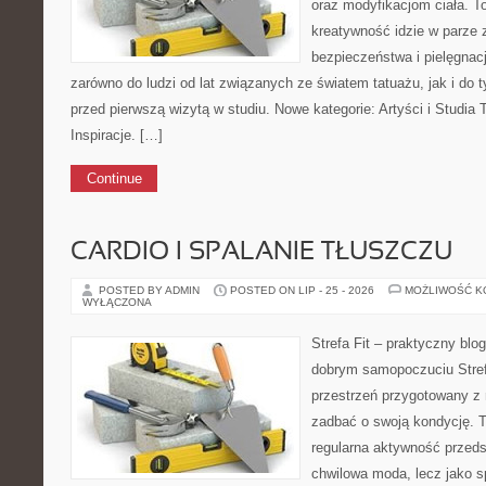
oraz modyfikacjom ciała. T
kreatywność idzie w parze 
bezpieczeństwa i pielęgnacj
zarówno do ludzi od lat związanych ze światem tatuażu, jak i do ty
przed pierwszą wizytą w studiu. Nowe kategorie: Artyści i Studia T
Inspiracje. […]
Continue
CARDIO I SPALANIE TŁUSZCZU
POSTED BY ADMIN
POSTED ON LIP - 25 - 2026
MOŻLIWOŚĆ 
WYŁĄCZONA
Strefa Fit – praktyczny blo
dobrym samopoczuciu Strefa
przestrzeń przygotowany z 
zadbać o swoją kondycję. T
regularna aktywność przeds
chwilowa moda, lecz jako s