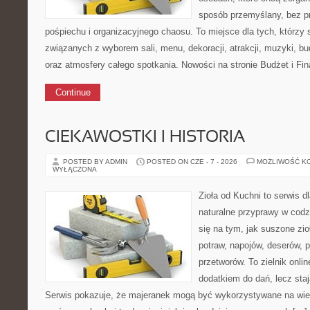
sposób przemyślany, bez p
pośpiechu i organizacyjnego chaosu. To miejsce dla tych, którzy
związanych z wyborem sali, menu, dekoracji, atrakcji, muzyki, b
oraz atmosfery całego spotkania. Nowości na stronie Budżet i Fin
Continue
CIEKAWOSTKI I HISTORIA
POSTED BY ADMIN
POSTED ON CZE - 7 - 2026
MOŻLIWOŚĆ K
WYŁĄCZONA
Zioła od Kuchni to serwis d
naturalne przyprawy w codz
się na tym, jak suszone zi
potraw, napojów, deserów,
przetworów. To zielnik onlin
dodatkiem do dań, lecz sta
Serwis pokazuje, że majeranek mogą być wykorzystywane na wie