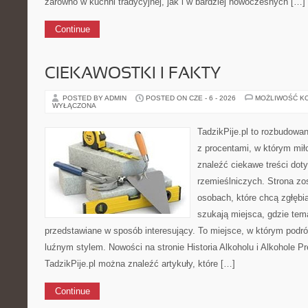
zarówno w kuchni tradycyjnej, jak i w bardziej nowoczesnych […]
Continue
CIEKAWOSTKI I FAKTY
POSTED BY ADMIN
POSTED ON CZE - 6 - 2026
MOŻLIWOŚĆ K
WYŁĄCZONA
TadzikPije.pl to rozbudowa
z procentami, w którym mi
znaleźć ciekawe treści dot
rzemieślniczych. Strona zo
osobach, które chcą zgłęb
szukają miejsca, gdzie tem
przedstawiane w sposób interesujący. To miejsce, w którym podr
luźnym stylem. Nowości na stronie Historia Alkoholu i Alkohole P
TadzikPije.pl można znaleźć artykuły, które […]
Continue