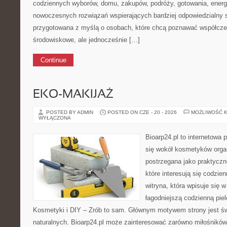
codziennych wyborów, domu, zakupów, podróży, gotowania, energii
nowoczesnych rozwiązań wspierających bardziej odpowiedzialny st
przygotowana z myślą o osobach, które chcą poznawać współcz
środowiskowe, ale jednocześnie […]
Continue
EKO-MAKIJAŻ
POSTED BY ADMIN
POSTED ON CZE - 20 - 2026
MOŻLIWOŚĆ 
WYŁĄCZONA
Bioarp24.pl to internetowa 
się wokół kosmetyków orga
postrzegana jako praktyczne
które interesują się codzie
witryna, która wpisuje się 
łagodniejszą codzienną pie
Kosmetyki i DIY – Zrób to sam. Głównym motywem strony jest ś
naturalnych. Bioarp24.pl może zainteresować zarówno miłośnikó