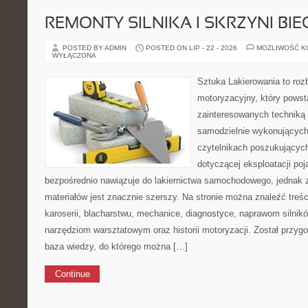
REMONTY SILNIKA I SKRZYNI BI
POSTED BY ADMIN
POSTED ON LIP - 22 - 2026
MOŻLIWOŚĆ 
WYŁĄCZONA
Sztuka Lakierowania to roz
motoryzacyjny, który powst
zainteresowanych technik
samodzielnie wykonujących
czytelnikach poszukujących
dotyczącej eksploatacji po
bezpośrednio nawiązuje do lakiernictwa samochodowego, jednak 
materiałów jest znacznie szerszy. Na stronie można znaleźć treś
karoserii, blacharstwu, mechanice, diagnostyce, naprawom silników
narzędziom warsztatowym oraz historii motoryzacji. Został przyg
baza wiedzy, do którego można […]
Continue