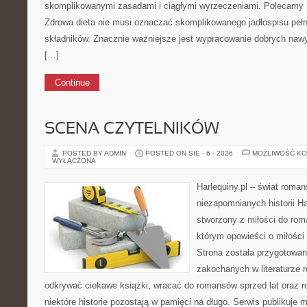
skomplikowanymi zasadami i ciągłymi wyrzeczeniami. Polecamy D
Zdrowa dieta nie musi oznaczać skomplikowanego jadłospisu peł
składników. Znacznie ważniejsze jest wypracowanie dobrych naw
[…]
Continue
SCENA CZYTELNIKÓW
POSTED BY ADMIN
POSTED ON SIE - 6 - 2026
MOŻLIWOŚĆ K
WYŁĄCZONA
Harlequiny.pl – świat roman
niezapomnianych historii Ha
stworzony z miłości do roma
którym opowieści o miłości
Strona została przygotowa
zakochanych w literaturze 
odkrywać ciekawe książki, wracać do romansów sprzed lat oraz 
niektóre historie pozostają w pamięci na długo. Serwis publikuje 