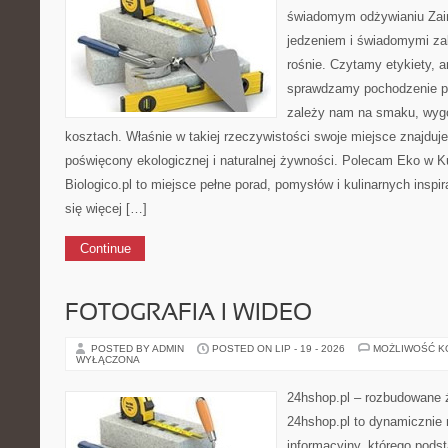
świadomym odżywianiu Zai
jedzeniem i świadomymi z
rośnie. Czytamy etykiety, a
sprawdzamy pochodzenie p
zależy nam na smaku, wygo
kosztach. Właśnie w takiej rzeczywistości swoje miejsce znajduje 
poświęcony ekologicznej i naturalnej żywności. Polecam Eko w K
Biologico.pl to miejsce pełne porad, pomysłów i kulinarnych inspi
się więcej […]
Continue
FOTOGRAFIA I WIDEO
POSTED BY ADMIN
POSTED ON LIP - 19 - 2026
MOŻLIWOŚĆ 
WYŁĄCZONA
24hshop.pl – rozbudowane 
24hshop.pl to dynamicznie 
informacyjny, którego pods