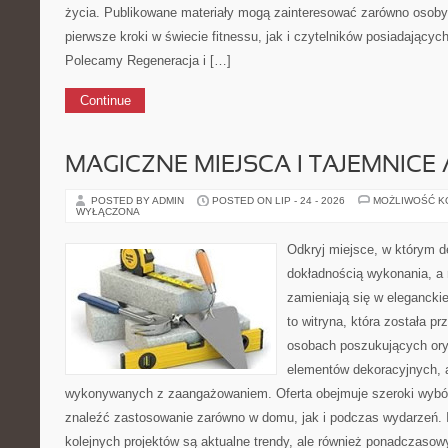
życia. Publikowane materiały mogą zainteresować zarówno osoby, 
pierwsze kroki w świecie fitnessu, jak i czytelników posiadającyc
Polecamy Regeneracja i […]
Continue
MAGICZNE MIEJSCA I TAJEMNICE 
POSTED BY ADMIN
POSTED ON LIP - 24 - 2026
MOŻLIWOŚĆ 
WYŁĄCZONA
Odkryj miejsce, w którym d
dokładnością wykonania, a
zamieniają się w eleganckie
to witryna, która została p
osobach poszukujących oryg
elementów dekoracyjnych, 
wykonywanych z zaangażowaniem. Oferta obejmuje szeroki wybór
znaleźć zastosowanie zarówno w domu, jak i podczas wydarzeń. I
kolejnych projektów są aktualne trendy, ale również ponadczasowy