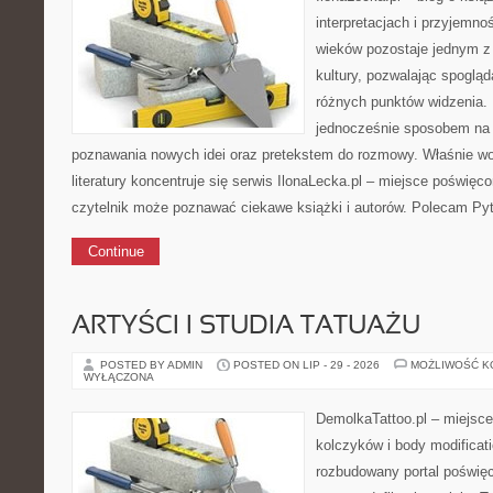
interpretacjach i przyjemnoś
wieków pozostaje jednym z
kultury, pozwalając spoglą
różnych punktów widzenia.
jednocześnie sposobem na 
poznawania nowych idei oraz pretekstem do rozmowy. Właśnie wok
literatury koncentruje się serwis IlonaLecka.pl – miejsce poświę
czytelnik może poznawać ciekawe książki i autorów. Polecam Pyt
Continue
ARTYŚCI I STUDIA TATUAŻU
POSTED BY ADMIN
POSTED ON LIP - 29 - 2026
MOŻLIWOŚĆ 
WYŁĄCZONA
DemolkaTattoo.pl – miejsce
kolczyków i body modificat
rozbudowany portal poświęc