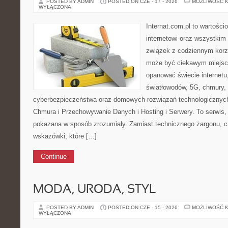
POSTED BY ADMIN
POSTED ON CZE - 17 - 2026
MOŻLIWOŚĆ 
WYŁĄCZONA
Internat.com.pl to wartośc
internetowi oraz wszystkim
związek z codziennym korzy
może być ciekawym miejsce
opanować świecie internetu
światłowodów, 5G, chmury, 
cyberbezpieczeństwa oraz domowych rozwiązań technologicznych
Chmura i Przechowywanie Danych i Hosting i Serwery. To serwis, 
pokazana w sposób zrozumiały. Zamiast technicznego żargonu, c
wskazówki, które […]
Continue
MODA, URODA, STYL
POSTED BY ADMIN
POSTED ON CZE - 15 - 2026
MOŻLIWOŚĆ 
WYŁĄCZONA