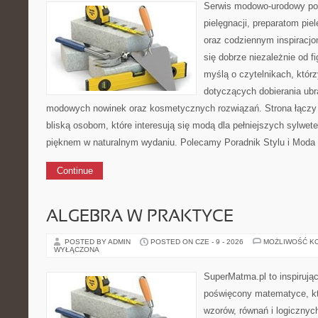
Serwis modowo-urodowy poś
pielęgnacji, preparatom pi
oraz codziennym inspiracjo
się dobrze niezależnie od f
myślą o czytelnikach, któr
dotyczących dobierania ubra
modowych nowinek oraz kosmetycznych rozwiązań. Strona łączy i
bliską osobom, które interesują się modą dla pełniejszych sylwete
pięknem w naturalnym wydaniu. Polecamy Poradnik Stylu i Moda
Continue
ALGEBRA W PRAKTYCE
POSTED BY ADMIN
POSTED ON CZE - 9 - 2026
MOŻLIWOŚĆ K
WYŁĄCZONA
SuperMatma.pl to inspirując
poświęcony matematyce, któ
wzorów, równań i logicznyc