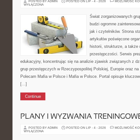
POSTED BY ADMIN
POSTED ON LIP - 4 - 2026
MOŻLIWOŚĆ K
WYŁĄCZONA
Świat zorganizowanych grup
budzi ogromne zainteresowa
jak i czytelników. Strona 
artykułów poświęcone orga
historii, strukturze, a tak
przestępczości. Serwis pre
edukacyjny, koncentrując się na analizie zjawisk związanych z d
grup przestępczych w Rzeczypospolitej Polskiej, Europie oraz na
Polecam Mafia w Polsce i Mafia w Polsce. Portal opisuje kluczo
[…]
Continue
PLANY I WYZWANIA TRENINGOW
POSTED BY ADMIN
POSTED ON LIP - 4 - 2026
MOŻLIWOŚĆ K
WYŁĄCZONA