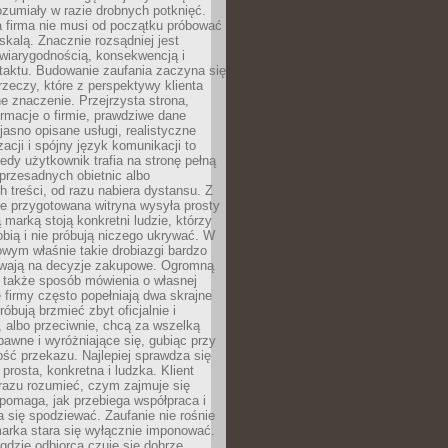
ozumiały w razie drobnych potknięć.
 firma nie musi od początku próbować
kalą. Znacznie rozsądniej jest
wiarygodnością, konsekwencją i
taktu. Budowanie zaufania zaczyna się
rzeczy, które z perspektywy klienta
 znaczenie. Przejrzysta strona,
ormacje o firmie, prawdziwe dane
jasno opisane usługi, realistyczne
zacji i spójny język komunikacji to
edy użytkownik trafia na stronę pełną
 przesadnych obietnic albo
 treści, od razu nabiera dystansu. Z
ie przygotowana witryna wysyła prosty
ą marką stoją konkretni ludzie, którzy
obią i nie próbują niczego ukrywać. W
owym właśnie takie drobiazgi bardzo
wają na decyzje zakupowe. Ogromną
 także sposób mówienia o własnej
e firmy często popełniają dwa skrajne
róbują brzmieć zbyt oficjalnie i
 albo przeciwnie, chcą za wszelką
awne i wyróżniające się, gubiąc przy
ść przekazu. Najlepiej sprawdza się
prosta, konkretna i ludzka. Klient
razu rozumieć, czym zajmuje się
pomaga, jak przebiega współpraca i
się spodziewać. Zaufanie nie rośnie
arka stara się wyłącznie imponować.
gdzie odbiorca czuje się dobrze