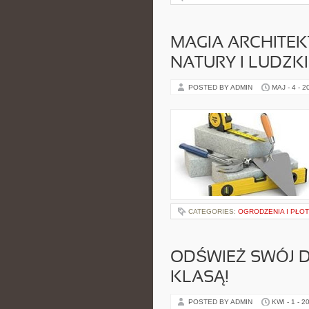
MAGIA ARCHITEK
NATURY I LUDZK
POSTED BY ADMIN
MAJ - 4 - 2
CATEGORIES:
OGRODZENIA I PŁO
ODŚWIEŻ SWÓJ D
KLASĄ!
POSTED BY ADMIN
KWI - 1 - 2