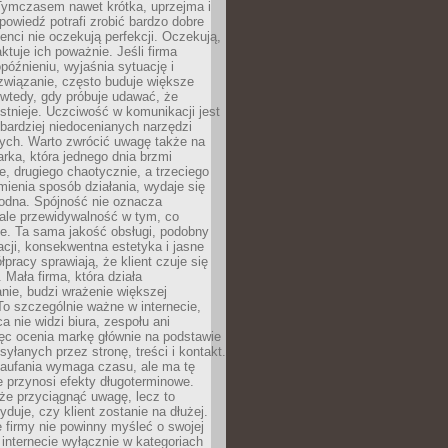
 Tymczasem nawet krótka, uprzejma i
owiedź potrafi zrobić bardzo dobre
ienci nie oczekują perfekcji. Oczekują,
aktuje ich poważnie. Jeśli firma
opóźnieniu, wyjaśnia sytuację i
związanie, często buduje większe
 wtedy, gdy próbuje udawać, że
istnieje. Uczciwość w komunikacji jest
bardziej niedocenianych narzędzi
ych. Warto zwrócić uwagę także na
rka, która jednego dnia brzmi
ie, drugiego chaotycznie, a trzeciego
mienia sposób działania, wydaje się
godna. Spójność nie oznacza
 ale przewidywalność w tym, co
e. Ta sama jakość obsługi, podobny
cji, konsekwentna estetyka i jasne
pracy sprawiają, że klient czuje się
 Mała firma, która działa
nie, budzi wrażenie większej
 To szczególnie ważne w internecie,
a nie widzi biura, zespołu ani
ęc ocenia markę głównie na podstawie
yłanych przez stronę, treści i kontakt.
aufania wymaga czasu, ale ma tę
 przynosi efekty długoterminowe.
e przyciągnąć uwagę, lecz to
yduje, czy klient zostanie na dłużej.
 firmy nie powinny myśleć o swojej
internecie wyłącznie w kategoriach