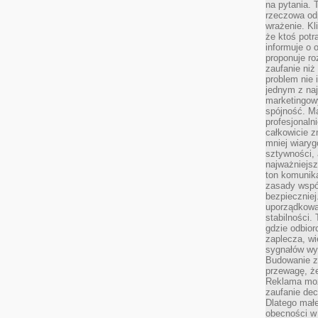
na pytania.
rzeczowa odp
wrażenie. Kl
że ktoś potr
informuje o 
proponuje ro
zaufanie niż
problem nie 
jednym z naj
marketingow
spójność. Ma
profesjonaln
całkowicie z
mniej wiary
sztywności,
najważniejsz
ton komunika
zasady współ
bezpieczniej.
uporządkowa
stabilności.
gdzie odbiorc
zaplecza, wi
sygnałów wys
Budowanie z
przewagę, że
Reklama moż
zaufanie dec
Dlatego małe
obecności w 