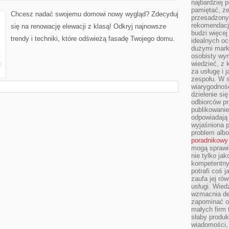
najbardziej 
DOM:
pamiętać, że
RENOWACJA
Chcesz nadać swojemu domowi nowy wygląd? Zdecyduj
ELEWACJI
przesadzony
Z
rekomendacj
się na renowację elewacji z klasą! Odkryj najnowsze
KLASĄ!
budzi więcej 
trendy i techniki, które odświeżą fasadę Twojego domu.
idealnych oc
dużymi mark
osobisty wymi
wiedzieć, z 
za usługę i 
zespołu. W 
wiarygodnoś
dzielenie si
odbiorców pr
publikowanie
odpowiadają 
wyjaśniona 
problem albo
poradnikowy
mogą sprawi
nie tylko ja
kompetentny 
potrafi coś 
zaufa jej ró
usługi. Wied
wzmacnia de
zapominać o 
małych firm t
słaby produk
wiadomości,