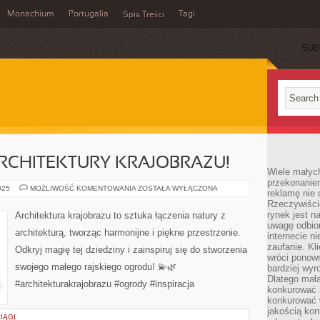
Monachium
Portugalia
Tagi
Spis Treści
SUB
RCHITEKTURY KRAJOBRAZU!
Wiele małych
przekonanie
ODKRYJ
025
MOŻLIWOŚĆ KOMENTOWANIA
ZOSTAŁA WYŁĄCZONA
reklamę nie 
MAGIĘ
Rzeczywiście
ARCHITEKTURY
KRAJOBRAZU!
rynek jest 
Architektura krajobrazu to sztuka łączenia natury z
uwagę odbior
architekturą, tworząc harmonijne i piękne przestrzenie.
internecie n
zaufanie. Kli
Odkryj magię tej dziedziny i zainspiruj się do stworzenia
wróci ponown
swojego małego rajskiego ogrodu! 💫🌿
bardziej wyr
Dlatego mała
#architekturakrajobrazu #ogrody #inspiracja
konkurować s
konkurować 
jakością kon
IĄGI