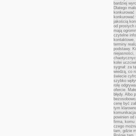
bardziej wyr
Dlatego mała
konkurować s
konkurować 
jakością kon
od prostych 
mają ogromne
czytelne inf
kontaktowe, 
terminy reali
podstawy. Ki
niejasności,
chaotycznych
kolei uczciw
sygnał: za t
wiedzą, co r
świecie cyfr
szybko wpły
rolę odgrywa
ofercie. Mał
błędy. Albo p
bezosobowo,
cenę być zab
tym klarowno
komunikacja 
powinien od 
firma, komu 
czego można 
tam, gdzie m
Rośnie tam, 