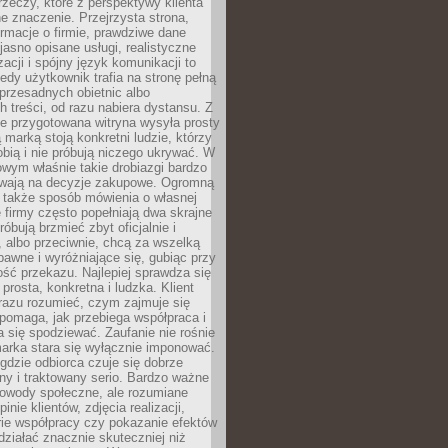
rzeczy, które z perspektywy klienta
 znaczenie. Przejrzysta strona,
ormacje o firmie, prawdziwe dane
jasno opisane usługi, realistyczne
zacji i spójny język komunikacji to
edy użytkownik trafia na stronę pełną
 przesadnych obietnic albo
 treści, od razu nabiera dystansu. Z
ie przygotowana witryna wysyła prosty
ą marką stoją konkretni ludzie, którzy
obią i nie próbują niczego ukrywać. W
owym właśnie takie drobiazgi bardzo
wają na decyzje zakupowe. Ogromną
 także sposób mówienia o własnej
e firmy często popełniają dwa skrajne
róbują brzmieć zbyt oficjalnie i
 albo przeciwnie, chcą za wszelką
awne i wyróżniające się, gubiąc przy
ść przekazu. Najlepiej sprawdza się
prosta, konkretna i ludzka. Klient
razu rozumieć, czym zajmuje się
pomaga, jak przebiega współpraca i
się spodziewać. Zaufanie nie rośnie
arka stara się wyłącznie imponować.
gdzie odbiorca czuje się dobrze
y i traktowany serio. Bardzo ważne
dowody społeczne, ale rozumiane
inie klientów, zdjęcia realizacji,
orie współpracy czy pokazanie efektów
ziałać znacznie skuteczniej niż