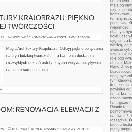
od prostych 
mają ogromne
czytelne inf
kontaktowe, 
TURY KRAJOBRAZU: PIĘKNO
terminy reali
podstawy. Ki
IEJ TWÓRCZOŚCI
niejasności,
chaotycznych
kolei uczciw
MAGIA
025
MOŻLIWOŚĆ KOMENTOWANIA
ZOSTAŁA WYŁĄCZONA
sygnał: za t
ARCHITEKTURY
KRAJOBRAZU:
wiedzą, co r
PIĘKNO
Magia Architektury Krajobrazu: Odkryj piękno połączenia
świecie cyfr
NATURY
I
szybko wpły
natury i ludzkiej twórczości. Ta harmonia dostarcza
LUDZKIEJ
rolę odgrywa
TWÓRCZOŚCI
niezwykłych doznań estetycznych i wpływa pozytywnie
ofercie. Mał
błędy. Albo p
na nasze samopoczucie.
bezosobowo,
cenę być zab
tym klarowno
komunikacja 
powinien od 
TY
firma, komu 
czego można 
tam, gdzie m
Rośnie tam, 
OM: RENOWACJA ELEWACJI Z
poinformowan
są również 
rozsądnie. Op
krótkie hist
pracy mogą d
ODŚWIEŻ
025
MOŻLIWOŚĆ KOMENTOWANIA
ZOSTAŁA WYŁĄCZONA
SWÓJ