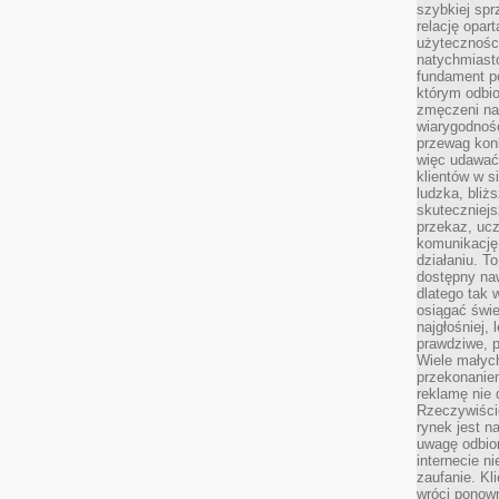
szybkiej spr
relację opart
użyteczności
natychmiasto
fundament po
którym odbio
zmęczeni na
wiarygodność
przewag kon
więc udawać 
klientów w s
ludzka, bliż
skuteczniejs
przekaz, ucz
komunikację,
działaniu. T
dostępny na
dlatego tak w
osiągać świe
najgłośniej, 
prawdziwe, 
Wiele małych
przekonanie
reklamę nie 
Rzeczywiście
rynek jest 
uwagę odbior
internecie n
zaufanie. Kli
wróci ponown