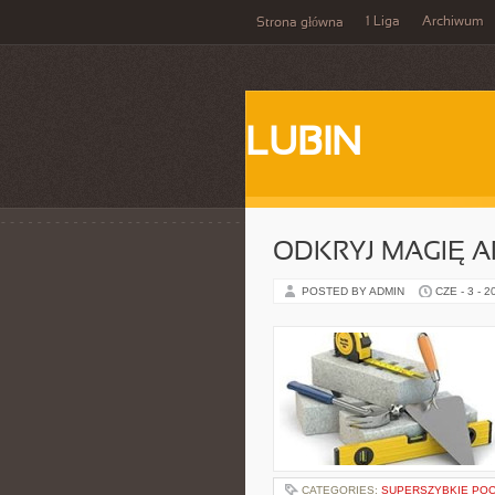
1 Liga
Archiwum
Strona główna
LUBIN
ODKRYJ MAGIĘ A
POSTED BY ADMIN
CZE - 3 - 2
CATEGORIES:
SUPERSZYBKIE POC