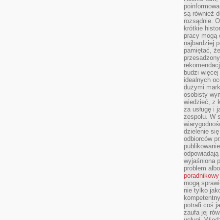
poinformowan
są również 
rozsądnie. Op
krótkie hist
pracy mogą d
najbardziej 
pamiętać, że
przesadzony
rekomendacj
budzi więcej 
idealnych oc
dużymi mark
osobisty wymi
wiedzieć, z 
za usługę i 
zespołu. W 
wiarygodnoś
dzielenie si
odbiorców pr
publikowanie
odpowiadają 
wyjaśniona 
problem albo
poradnikowy
mogą sprawi
nie tylko ja
kompetentny 
potrafi coś 
zaufa jej ró
usługi. Wied