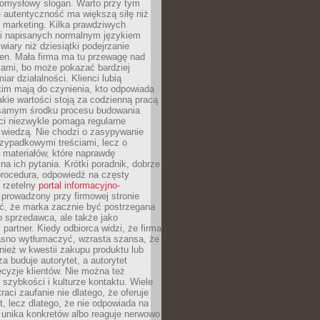
pomysłowy slogan. Warto przy tym
 autentyczność ma większą siłę niż
 marketing. Kilka prawdziwych
i napisanych normalnym językiem
wiary niż dziesiątki podejrzanie
en. Mała firma ma tu przewagę nad
ami, bo może pokazać bardziej
ar działalności. Klienci lubią
kim mają do czynienia, kto odpowiada
jakie wartości stoją za codzienną pracą
samym środku procesu budowania
ci niezwykle pomaga regularne
ę wiedzą. Nie chodzi o zasypywanie
zypadkowymi treściami, lecz o
 materiałów, które naprawdę
na ich pytania. Krótki poradnik, dobrze
procedura, odpowiedź na częsty
 rzetelny
portal informacyjno-
prowadzony przy firmowej stronie
ć, że marka zacznie być postrzegana
ko sprzedawca, ale także jako
partner. Kiedy odbiorca widzi, że firma
jasno wytłumaczyć, wzrasta szansa, że
wnież w kwestii zakupu produktu lub
za buduje autorytet, a autorytet
cyzje klientów. Nie można też
szybkości i kulturze kontaktu. Wiele
raci zaufanie nie dlatego, że oferuje
t, lecz dlatego, że nie odpowiada na
 unika konkretów albo reaguje nerwowo