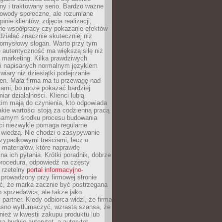
y i traktowany serio. Bardzo ważne
dowody społeczne, ale rozumiane
inie klientów, zdjęcia realizacji,
orie współpracy czy pokazanie efektów
ziałać znacznie skuteczniej niż
pomysłowy slogan. Warto przy tym
 autentyczność ma większą siłę niż
 marketing. Kilka prawdziwych
i napisanych normalnym językiem
wiary niż dziesiątki podejrzanie
en. Mała firma ma tu przewagę nad
ami, bo może pokazać bardziej
ar działalności. Klienci lubią
kim mają do czynienia, kto odpowiada
jakie wartości stoją za codzienną pracą
samym środku procesu budowania
ci niezwykle pomaga regularne
ę wiedzą. Nie chodzi o zasypywanie
zypadkowymi treściami, lecz o
 materiałów, które naprawdę
na ich pytania. Krótki poradnik, dobrze
procedura, odpowiedź na częsty
 rzetelny
portal informacyjno-
prowadzony przy firmowej stronie
ć, że marka zacznie być postrzegana
ko sprzedawca, ale także jako
partner. Kiedy odbiorca widzi, że firma
jasno wytłumaczyć, wzrasta szansa, że
wnież w kwestii zakupu produktu lub
za buduje autorytet, a autorytet