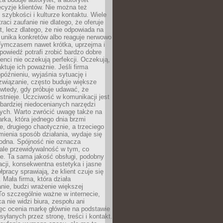
cyzje klientów. Nie można też
szybkości i kulturze kontaktu. Wiele
raci zaufanie nie dlatego, że oferuje
t, lecz dlatego, że nie odpowiada na
 unika konkretów albo reaguje nerwowo
 Tymczasem nawet krótka, uprzejma i
owiedź potrafi zrobić bardzo dobre
ienci nie oczekują perfekcji. Oczekują,
aktuje ich poważnie. Jeśli firma
opóźnieniu, wyjaśnia sytuację i
związanie, często buduje większe
 wtedy, gdy próbuje udawać, że
istnieje. Uczciwość w komunikacji jest
bardziej niedocenianych narzędzi
ych. Warto zwrócić uwagę także na
rka, która jednego dnia brzmi
ie, drugiego chaotycznie, a trzeciego
mienia sposób działania, wydaje się
godna. Spójność nie oznacza
 ale przewidywalność w tym, co
e. Ta sama jakość obsługi, podobny
cji, konsekwentna estetyka i jasne
pracy sprawiają, że klient czuje się
 Mała firma, która działa
nie, budzi wrażenie większej
 To szczególnie ważne w internecie,
a nie widzi biura, zespołu ani
ęc ocenia markę głównie na podstawie
yłanych przez stronę, treści i kontakt.