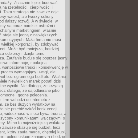
zedaży. Znacznie lepiej budować
ą na rzetelności, cierpliwości i
. Taka strategia nie zawsze daje
wy wzrost, ale tworzy solidny
d dalszy rozwój. A w świecie, w
rcy są coraz bardziej ostrożni i
chalnym marketingiem, właśnie
 staje się jedną z największych
kurencyjnych. Mała firma nie musi
wielkiej korporacji, by zdobywać
ieci. Może być mniejsza, bardziej
sza odbiorcy i dzięki temu
za. Zaufanie buduje się poprzez jasny
ciwe informacje, spokojną
 wartościowe treści i konsekwencję w
o proces wymagający uwagi, ale
wet bez ogromnego budżetu. Właśnie
iele niewielkich marek potrafi dziś
tne wyniki. Nie dlatego, że krzyczą
lecz dlatego, że są odbierane jako
pomocne i godne polecenia.
 firm wchodzi do internetu z
m, że bez dużych wydatków na
da się przebić wśród konkurencji.
, widoczność w sieci bywa trudna, a
nasycony komunikatami walczącymi o
cy. Mimo to najważniejszą walutą w
ie zawsze okazuje się budżet, lecz
ent, który zaufa marce, chętniej kupi,
ie, poleci usługę znajomym i będzie