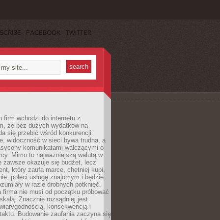
SCRIBE
FACEBOOK
TWITTER
 firm wchodzi do internetu z
m, że bez dużych wydatków na
da się przebić wśród konkurencji.
, widoczność w sieci bywa trudna, a
nasycony komunikatami walczącymi o
cy. Mimo to najważniejszą walutą w
ie zawsze okazuje się budżet, lecz
ent, który zaufa marce, chętniej kupi,
ie, poleci usługę znajomym i będzie
ozumiały w razie drobnych potknięć.
 firma nie musi od początku próbować
kalą. Znacznie rozsądniej jest
wiarygodnością, konsekwencją i
taktu. Budowanie zaufania zaczyna się