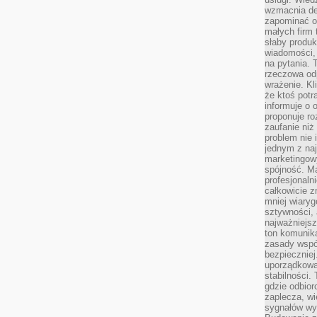
wzmacnia de
zapominać o 
małych firm t
słaby produk
wiadomości,
na pytania.
rzeczowa odp
wrażenie. Kl
że ktoś potr
informuje o 
proponuje ro
zaufanie niż
problem nie 
jednym z naj
marketingow
spójność. Ma
profesjonaln
całkowicie z
mniej wiary
sztywności,
najważniejsz
ton komunika
zasady współ
bezpieczniej.
uporządkowa
stabilności.
gdzie odbiorc
zaplecza, wi
sygnałów wys