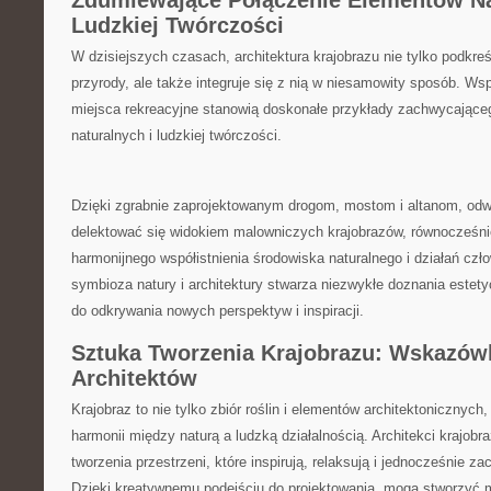
Zdumiewające Połączenie Elementów Nat
Ludzkiej Twórczości
W⁣ dzisiejszych czasach, ⁣architektura krajobrazu nie tylko podkreś
przyrody,‍ ale⁢ także ‍integruje ‌się z nią w niesamowity⁤ sposób. Wsp
miejsca ⁢rekreacyjne stanowią doskonałe przykłady ⁣zachwycająceg
‌naturalnych i‌ ludzkiej twórczości.⁤
Dzięki zgrabnie zaprojektowanym drogom, mostom i altanom, odw
⁢delektować się⁢ widokiem malowniczych krajobrazów, równocześnie 
harmonijnego współistnienia środowiska naturalnego⁤ i działań cz
symbioza natury i architektury stwarza ‌niezwykłe‍ doznania ⁢estety
do odkrywania nowych perspektyw i ⁤inspiracji.
Sztuka Tworzenia Krajobrazu: Wskazówki i
Architektów
Krajobraz ‌to nie⁣ tylko zbiór roślin i ⁤elementów architektonicznych
⁢harmonii ‍między naturą a ludzką działalnością. Architekci krajobr
tworzenia przestrzeni, ⁣które⁢ inspirują, relaksują i jednocześnie 
⁢Dzięki kreatywnemu podejściu do projektowania, mogą stworzyć mi