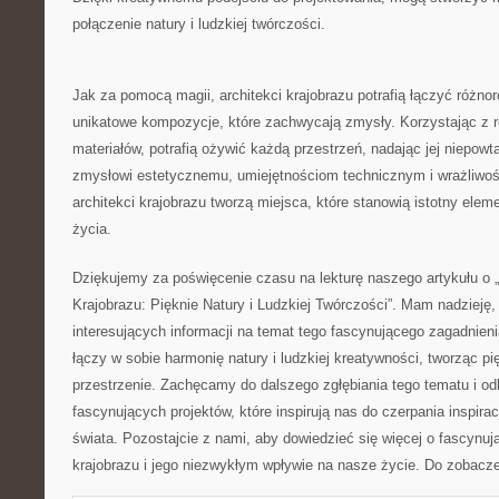
⁤połączenie ‍natury i ‌ludzkiej⁣ twórczości.
Jak‍ za‍ pomocą magii,‌ architekci krajobrazu potrafią łączyć różn
unikatowe kompozycje, ⁢które zachwycają zmysły. Korzystając z ⁢
materiałów, potrafią ożywić każdą przestrzeń,‍ nadając jej‍ niepowt
zmysłowi estetycznemu,⁣ umiejętnościom technicznym i⁢ wrażliwości
‍architekci krajobrazu tworzą‍ miejsca, które stanowią istotny ele
życia.
Dziękujemy za‌ poświęcenie czasu na lekturę ⁢naszego artykułu o „
Krajobrazu: Pięknie Natury i Ludzkiej Twórczości”. ⁢Mam ‌nadzieję,
interesujących ‌informacji‍ na ​temat ⁣tego fascynującego zagadnienia
łączy w sobie harmonię natury ⁤i ludzkiej kreatywności, tworząc pię
przestrzenie. Zachęcamy ⁣do‌ dalszego‍ zgłębiania⁣ tego tematu ⁢i ‍
fascynujących​ projektów, które‍ inspirują ​nas do czerpania inspirac
świata. Pozostajcie z nami, aby⁤ dowiedzieć się więcej o ‍fascynu
krajobrazu i ⁣jego niezwykłym wpływie na nasze⁤ życie.​ Do ​zobacze