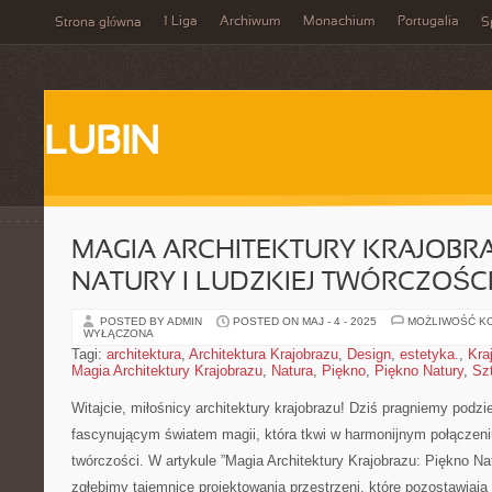
1 Liga
Archiwum
Monachium
Portugalia
Strona główna
S
LUBIN
MAGIA ARCHITEKTURY KRAJOBRA
NATURY I LUDZKIEJ TWÓRCZOŚC
POSTED BY ADMIN
POSTED ON MAJ - 4 - 2025
MOŻLIWOŚĆ K
WYŁĄCZONA
Tagi:
architektura
,
Architektura Krajobrazu
,
Design
,
estetyka.
,
Kra
Magia Architektury Krajobrazu
,
Natura
,
Piękno
,
Piękno Natury
,
Sz
Witajcie, miłośnicy architektury krajobrazu! Dziś‍ pragniemy podziel
fascynującym światem ‌magii,‌ która tkwi w ⁣harmonijnym połączeniu 
twórczości. W artykule ‍”Magia ‌Architektury Krajobrazu: Piękno Nat
zgłębimy tajemnice projektowania przestrzeni, które pozostawiaj