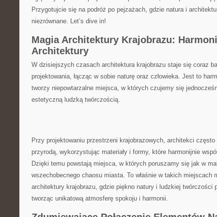
‍Przygotujcie się ⁣na podróż⁣ po pejzażach, gdzie natura i architektur
niezrównane. Let’s dive⁤ in!
Magia ‌Architektury Krajobrazu: Harmonia 
Architektury
W dzisiejszych czasach architektura krajobrazu staje się coraz b
projektowania, łącząc ‌w sobie naturę oraz⁤ człowieka. Jest to harm
tworzy‍ niepowtarzalne miejsca, ‍w których czujemy ‍się ⁣jednocześni
estetyczną ludzką twórczością.
Przy projektowaniu przestrzeni krajobrazowych, architekci⁢ często ​i
przyrodą, wykorzystując​ materiały ‍i formy, które ⁢harmonijnie ws
Dzięki temu powstają miejsca,⁢ w ‍których poruszamy‌ się⁤ jak⁣ w ma
wszechobecnego chaosu miasta. ‌To właśnie ⁤w ⁢takich miejscach
architektury‍ krajobrazu, gdzie ‍piękno natury i ludzkiej twórczości
‍tworząc⁢ unikatową atmosferę spokoju ​i harmonii.