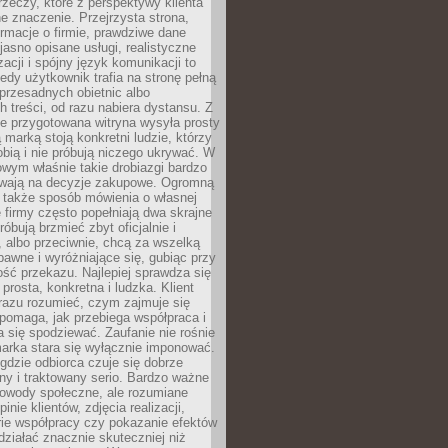
rzeczy, które z perspektywy klienta
 znaczenie. Przejrzysta strona,
ormacje o firmie, prawdziwe dane
jasno opisane usługi, realistyczne
zacji i spójny język komunikacji to
edy użytkownik trafia na stronę pełną
 przesadnych obietnic albo
 treści, od razu nabiera dystansu. Z
ie przygotowana witryna wysyła prosty
ą marką stoją konkretni ludzie, którzy
obią i nie próbują niczego ukrywać. W
owym właśnie takie drobiazgi bardzo
wają na decyzje zakupowe. Ogromną
 także sposób mówienia o własnej
e firmy często popełniają dwa skrajne
róbują brzmieć zbyt oficjalnie i
 albo przeciwnie, chcą za wszelką
awne i wyróżniające się, gubiąc przy
ść przekazu. Najlepiej sprawdza się
prosta, konkretna i ludzka. Klient
razu rozumieć, czym zajmuje się
pomaga, jak przebiega współpraca i
się spodziewać. Zaufanie nie rośnie
arka stara się wyłącznie imponować.
gdzie odbiorca czuje się dobrze
y i traktowany serio. Bardzo ważne
dowody społeczne, ale rozumiane
inie klientów, zdjęcia realizacji,
orie współpracy czy pokazanie efektów
ziałać znacznie skuteczniej niż