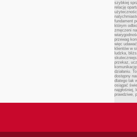
szybkiej spr
relację opart
użyteczności
natychmiasto
fundament po
którym odbio
zmęczeni na
wiarygodność
przewag kon
więc udawać 
klientów w s
ludzka, bliż
skuteczniejs
przekaz, ucz
komunikację,
działaniu. T
dostępny na
dlatego tak w
osiągać świe
najgłośniej, 
prawdziwe, 