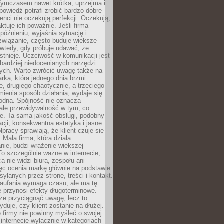
 Tymczasem nawet krótka, uprzejma i
owiedź potrafi zrobić bardzo dobre
ienci nie oczekują perfekcji. Oczekują,
aktuje ich poważnie. Jeśli firma
opóźnieniu, wyjaśnia sytuację i
związanie, często buduje większe
 wtedy, gdy próbuje udawać, że
istnieje. Uczciwość w komunikacji jest
bardziej niedocenianych narzędzi
ych. Warto zwrócić uwagę także na
rka, która jednego dnia brzmi
ie, drugiego chaotycznie, a trzeciego
mienia sposób działania, wydaje się
godna. Spójność nie oznacza
 ale przewidywalność w tym, co
e. Ta sama jakość obsługi, podobny
cji, konsekwentna estetyka i jasne
pracy sprawiają, że klient czuje się
 Mała firma, która działa
nie, budzi wrażenie większej
 To szczególnie ważne w internecie,
a nie widzi biura, zespołu ani
ęc ocenia markę głównie na podstawie
yłanych przez stronę, treści i kontakt.
aufania wymaga czasu, ale ma tę
 przynosi efekty długoterminowe.
e przyciągnąć uwagę, lecz to
yduje, czy klient zostanie na dłużej.
 firmy nie powinny myśleć o swojej
internecie wyłącznie w kategoriach