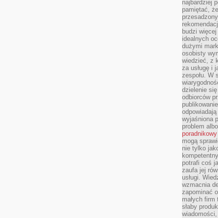
najbardziej 
pamiętać, że
przesadzony
rekomendacj
budzi więcej 
idealnych oc
dużymi mark
osobisty wymi
wiedzieć, z 
za usługę i 
zespołu. W 
wiarygodnoś
dzielenie si
odbiorców pr
publikowanie
odpowiadają 
wyjaśniona 
problem albo
poradnikowy
mogą sprawi
nie tylko ja
kompetentny 
potrafi coś 
zaufa jej ró
usługi. Wied
wzmacnia de
zapominać o 
małych firm t
słaby produk
wiadomości,