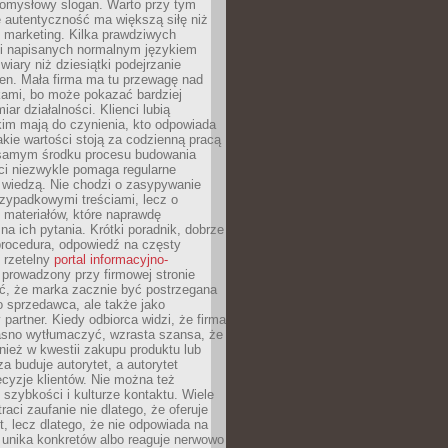
pomysłowy slogan. Warto przy tym
 autentyczność ma większą siłę niż
 marketing. Kilka prawdziwych
i napisanych normalnym językiem
wiary niż dziesiątki podejrzanie
en. Mała firma ma tu przewagę nad
ami, bo może pokazać bardziej
ar działalności. Klienci lubią
kim mają do czynienia, kto odpowiada
jakie wartości stoją za codzienną pracą
samym środku procesu budowania
ci niezwykle pomaga regularne
ę wiedzą. Nie chodzi o zasypywanie
zypadkowymi treściami, lecz o
 materiałów, które naprawdę
na ich pytania. Krótki poradnik, dobrze
procedura, odpowiedź na częsty
 rzetelny
portal informacyjno-
prowadzony przy firmowej stronie
ć, że marka zacznie być postrzegana
ko sprzedawca, ale także jako
partner. Kiedy odbiorca widzi, że firma
jasno wytłumaczyć, wzrasta szansa, że
wnież w kwestii zakupu produktu lub
za buduje autorytet, a autorytet
cyzje klientów. Nie można też
szybkości i kulturze kontaktu. Wiele
raci zaufanie nie dlatego, że oferuje
t, lecz dlatego, że nie odpowiada na
 unika konkretów albo reaguje nerwowo