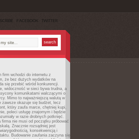
SCRIBE
FACEBOOK
TWITTER
 firm wchodzi do internetu z
m, że bez dużych wydatków na
da się przebić wśród konkurencji.
, widoczność w sieci bywa trudna, a
nasycony komunikatami walczącymi o
cy. Mimo to najważniejszą walutą w
ie zawsze okazuje się budżet, lecz
ent, który zaufa marce, chętniej kupi,
ie, poleci usługę znajomym i będzie
ozumiały w razie drobnych potknięć.
 firma nie musi od początku próbować
kalą. Znacznie rozsądniej jest
wiarygodnością, konsekwencją i
taktu. Budowanie zaufania zaczyna się