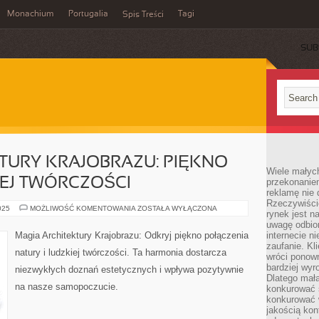
Monachium
Portugalia
Tagi
Spis Treści
SUB
TURY KRAJOBRAZU: PIĘKNO
Wiele małych
IEJ TWÓRCZOŚCI
przekonanie
reklamę nie 
Rzeczywiście
MAGIA
025
MOŻLIWOŚĆ KOMENTOWANIA
ZOSTAŁA WYŁĄCZONA
rynek jest 
ARCHITEKTURY
KRAJOBRAZU:
uwagę odbior
PIĘKNO
Magia Architektury Krajobrazu: Odkryj piękno połączenia
internecie n
NATURY
zaufanie. Kli
I
natury i ludzkiej twórczości. Ta harmonia dostarcza
LUDZKIEJ
wróci ponown
TWÓRCZOŚCI
bardziej wyr
niezwykłych doznań estetycznych i wpływa pozytywnie
Dlatego mała
na nasze samopoczucie.
konkurować s
konkurować 
jakością kon