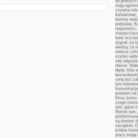
od prostych 
mają ogromne
czytelne inf
kontaktowe, 
terminy reali
podstawy. Ki
niejasności,
chaotycznych
kolei uczciw
sygnał: za t
wiedzą, co r
świecie cyfr
szybko wpły
rolę odgrywa
ofercie. Mał
błędy. Albo p
bezosobowo,
cenę być zab
tym klarowno
komunikacja 
powinien od 
firma, komu 
czego można 
tam, gdzie m
Rośnie tam, 
poinformowan
są również 
rozsądnie. Op
krótkie hist
pracy mogą d