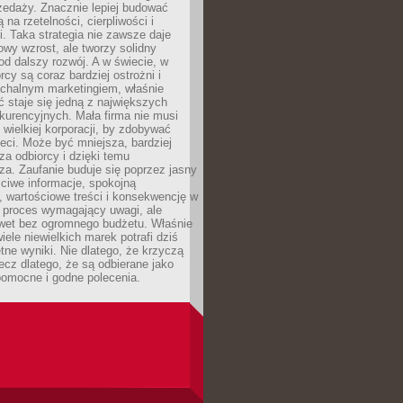
zedaży. Znacznie lepiej budować
ą na rzetelności, cierpliwości i
. Taka strategia nie zawsze daje
wy wzrost, ale tworzy solidny
d dalszy rozwój. A w świecie, w
rcy są coraz bardziej ostrożni i
chalnym marketingiem, właśnie
 staje się jedną z największych
kurencyjnych. Mała firma nie musi
wielkiej korporacji, by zdobywać
ieci. Może być mniejsza, bardziej
sza odbiorcy i dzięki temu
za. Zaufanie buduje się poprzez jasny
ciwe informacje, spokojną
 wartościowe treści i konsekwencję w
o proces wymagający uwagi, ale
wet bez ogromnego budżetu. Właśnie
iele niewielkich marek potrafi dziś
tne wyniki. Nie dlatego, że krzyczą
lecz dlatego, że są odbierane jako
pomocne i godne polecenia.