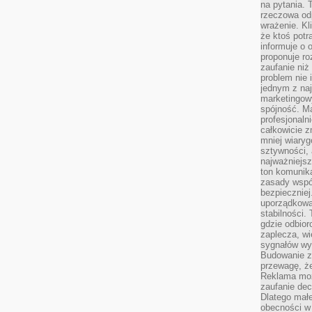
na pytania.
rzeczowa odp
wrażenie. Kl
że ktoś potr
informuje o 
proponuje ro
zaufanie niż
problem nie 
jednym z naj
marketingow
spójność. Ma
profesjonaln
całkowicie z
mniej wiary
sztywności,
najważniejsz
ton komunika
zasady współ
bezpieczniej.
uporządkowa
stabilności.
gdzie odbiorc
zaplecza, wi
sygnałów wys
Budowanie z
przewagę, że
Reklama moż
zaufanie dec
Dlatego małe
obecności w 