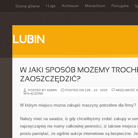
1 Liga
Archiwum
Monachium
Portugalia
Strona główna
S
LUBIN
W JAKI SPOSÓB MOŻEMY TROCH
ZAOSZCZĘDZIĆ?
POSTED BY ADMIN
POSTED ON CZE - 24 - 2025
MOŻLIWOŚĆ 
WYŁĄCZONA
W którym miejscu można zakupić maszyny potrzebne dla firmy?
Należy mieć na uwadze, iż gdy chcielibyśmy zrobić zakupy w ser
najzwyczajniej nie mamy całkowitej pewności, iż takowe miejsca
prostu pamiętać, że ogólnie aukcje internetowe są bezpieczne. Je