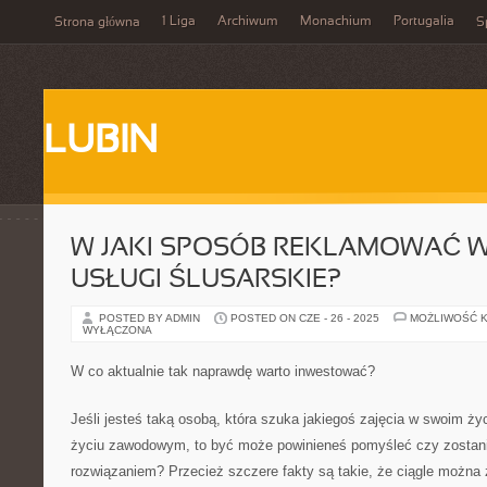
1 Liga
Archiwum
Monachium
Portugalia
Strona główna
S
LUBIN
W JAKI SPOSÓB REKLAMOWAĆ 
USŁUGI ŚLUSARSKIE?
POSTED BY ADMIN
POSTED ON CZE - 26 - 2025
MOŻLIWOŚĆ 
WYŁĄCZONA
W co aktualnie tak naprawdę warto inwestować?
Jeśli jesteś taką osobą, która szuka jakiegoś zajęcia w swoim życ
życiu zawodowym, to być może powinieneś pomyśleć czy zostani
rozwiązaniem? Przecież szczere fakty są takie, że ciągle można