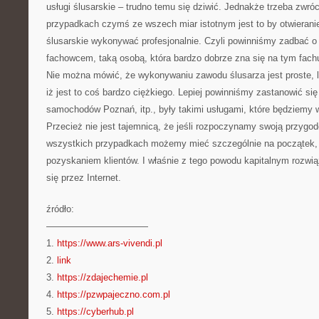
usługi ślusarskie – trudno temu się dziwić. Jednakże trzeba zwr
przypadkach czymś ze wszech miar istotnym jest to by otwieranie
ślusarskie wykonywać profesjonalnie. Czyli powinniśmy zadbać o 
fachowcem, taką osobą, która bardzo dobrze zna się na tym fach
Nie można mówić, że wykonywaniu zawodu ślusarza jest proste, 
iż jest to coś bardzo ciężkiego. Lepiej powinniśmy zastanowić się 
samochodów Poznań, itp., były takimi usługami, które będziemy 
Przecież nie jest tajemnicą, że jeśli rozpoczynamy swoją przygo
wszystkich przypadkach możemy mieć szczególnie na początek, 
pozyskaniem klientów. I właśnie z tego powodu kapitalnym rozwi
się przez Internet.
źródło:
———————————
1.
https://www.ars-vivendi.pl
2.
link
3.
https://zdajechemie.pl
4.
https://pzwpajeczno.com.pl
5.
https://cyberhub.pl