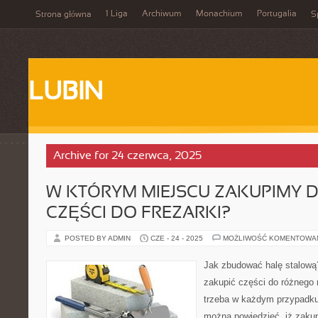
1 Liga
Archiwum
Monachium
Portugalia
Strona główna
S
LUBIN
Archive for 24 czerwca, 2025
W KTÓRYM MIEJSCU ZAKUPIMY 
CZĘŚCI DO FREZARKI?
POSTED BY ADMIN
CZE - 24 - 2025
MOŻLIWOŚĆ KOMENTOWA
Jak zbudować halę stalową?
zakupić części do różnego 
trzeba w każdym przypadku 
można powiedzieć, iż zaku