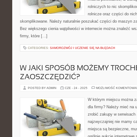
rolniczych to nic skompli
rolnicze oraz części do nic
skomplikowane. Należy naturalnie poszukać części do maszyn za
Bez większego cienia wątpliwości w internecie można znaleźć ws
firmy, które […]
CATEGORIES:
SAMOROZWÓJ I UCZENIE SIĘ NA BŁĘDACH
W JAKI SPOSÓB MOŻEMY TROCH
ZAOSZCZĘDZIĆ?
POSTED BY ADMIN
CZE - 24 - 2025
MOŻLIWOŚĆ KOMENTOWA
W którym miejscu można z
dla firmy? Należy mieć na 
zrobić zakupy w serwisach 
najzwyczajniej nie mamy ca
miejsca są bezpieczne, mu
ogólnie aukcje internetowe