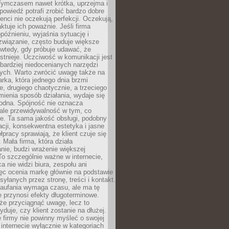
 Tymczasem nawet krótka, uprzejma i
owiedź potrafi zrobić bardzo dobre
ienci nie oczekują perfekcji. Oczekują,
aktuje ich poważnie. Jeśli firma
opóźnieniu, wyjaśnia sytuację i
związanie, często buduje większe
 wtedy, gdy próbuje udawać, że
istnieje. Uczciwość w komunikacji jest
bardziej niedocenianych narzędzi
ych. Warto zwrócić uwagę także na
rka, która jednego dnia brzmi
ie, drugiego chaotycznie, a trzeciego
mienia sposób działania, wydaje się
godna. Spójność nie oznacza
 ale przewidywalność w tym, co
e. Ta sama jakość obsługi, podobny
cji, konsekwentna estetyka i jasne
pracy sprawiają, że klient czuje się
 Mała firma, która działa
nie, budzi wrażenie większej
 To szczególnie ważne w internecie,
a nie widzi biura, zespołu ani
ęc ocenia markę głównie na podstawie
yłanych przez stronę, treści i kontakt.
aufania wymaga czasu, ale ma tę
 przynosi efekty długoterminowe.
e przyciągnąć uwagę, lecz to
yduje, czy klient zostanie na dłużej.
 firmy nie powinny myśleć o swojej
internecie wyłącznie w kategoriach