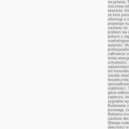
na pytania.
rzeczowa odp
wrażenie. Kl
że ktoś potr
informuje o 
proponuje ro
zaufanie niż
problem nie 
jednym z naj
marketingow
spójność. Ma
profesjonaln
całkowicie z
mniej wiary
sztywności,
najważniejsz
ton komunika
zasady współ
bezpieczniej.
uporządkowa
stabilności.
gdzie odbiorc
zaplecza, wi
sygnałów wys
Budowanie z
przewagę, że
Reklama moż
zaufanie dec
Dlatego małe
obecności w 