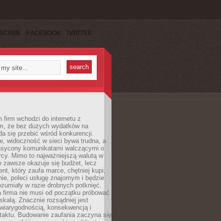
SCRIBE
FACEBOOK
TWITTER
 firm wchodzi do internetu z
m, że bez dużych wydatków na
da się przebić wśród konkurencji.
, widoczność w sieci bywa trudna, a
nasycony komunikatami walczącymi o
cy. Mimo to najważniejszą walutą w
ie zawsze okazuje się budżet, lecz
ent, który zaufa marce, chętniej kupi,
ie, poleci usługę znajomym i będzie
ozumiały w razie drobnych potknięć.
 firma nie musi od początku próbować
kalą. Znacznie rozsądniej jest
wiarygodnością, konsekwencją i
taktu. Budowanie zaufania zaczyna się