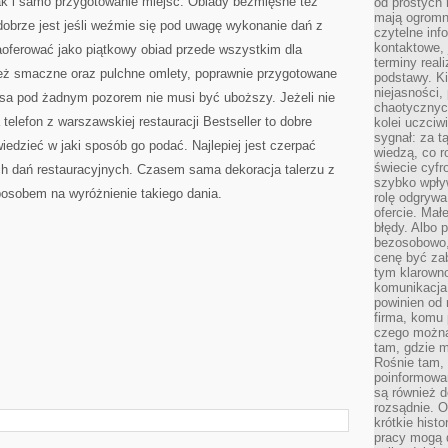
k i samo przygotowanie miejsc. Obiady bezmięsne też
od prostych 
mają ogromne
obrze jest jeśli weźmie się pod uwagę wykonanie dań z
czytelne inf
kontaktowe, 
aoferować jako piątkowy obiad przede wszystkim dla
terminy reali
 Też smaczne oraz pulchne omlety, poprawnie przygotowane
podstawy. Ki
niejasności,
ęsa pod żadnym pozorem nie musi być uboższy. Jeżeli nie
chaotycznych
elefon z warszawskiej restauracji Bestseller to dobre
kolei uczciw
sygnał: za t
edzieć w jaki sposób go podać. Najlepiej jest czerpać
wiedzą, co r
świecie cyfr
ch dań restauracyjnych. Czasem sama dekoracja talerzu z
szybko wpły
osobem na wyróżnienie takiego dania.
rolę odgrywa
ofercie. Mał
błędy. Albo p
bezosobowo,
cenę być zab
tym klarowno
komunikacja 
powinien od 
firma, komu 
czego można 
tam, gdzie m
Rośnie tam, 
poinformowan
są również 
rozsądnie. Op
krótkie hist
pracy mogą d