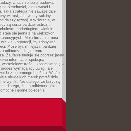
zedaży. Znacznie lepiej budować
ą na rzetelności, cierpliwości i
. Taka strategia nie zawsze daje
wy wzrost, ale tworzy solidny
d dalszy rozwój. A w świecie, w
rcy są coraz bardziej ostrożni i
chalnym marketingiem, właśnie
 staje się jedną z największych
kurencyjnych. Mała firma nie musi
wielkiej korporacji, by zdobywać
ieci. Może być mniejsza, bardziej
sza odbiorcy i dzięki temu
za. Zaufanie buduje się poprzez jasny
ciwe informacje, spokojną
 wartościowe treści i konsekwencję w
o proces wymagający uwagi, ale
wet bez ogromnego budżetu. Właśnie
iele niewielkich marek potrafi dziś
tne wyniki. Nie dlatego, że krzyczą
lecz dlatego, że są odbierane jako
pomocne i godne polecenia.