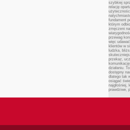
szybkiej spr
relację opart
użyteczności
natychmiasto
fundament po
którym odbio
zmęczeni na
wiarygodność
przewag kon
więc udawać 
klientów w s
ludzka, bliż
skuteczniejs
przekaz, ucz
komunikację,
działaniu. T
dostępny na
dlatego tak w
osiągać świe
najgłośniej, 
prawdziwe, 