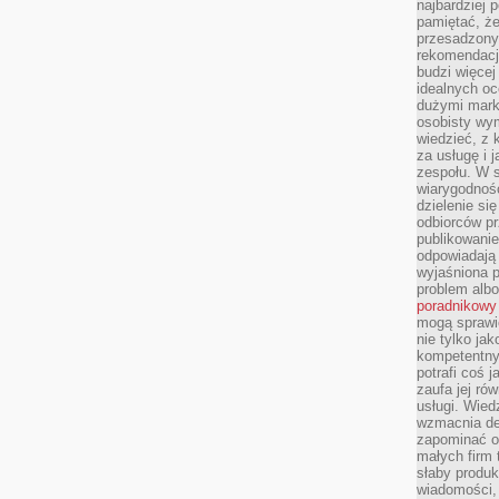
najbardziej 
pamiętać, że
przesadzony
rekomendacj
budzi więcej 
idealnych oc
dużymi mark
osobisty wymi
wiedzieć, z 
za usługę i 
zespołu. W 
wiarygodnoś
dzielenie si
odbiorców pr
publikowanie
odpowiadają 
wyjaśniona 
problem albo
poradnikowy
mogą sprawi
nie tylko ja
kompetentny 
potrafi coś 
zaufa jej ró
usługi. Wied
wzmacnia de
zapominać o 
małych firm t
słaby produk
wiadomości,