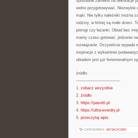
sposobów zarówno na dekoracje ja
wolno przygotowywać. Niezwykle d
mąki. Nie tylko naleśniki można z
rodziny, w której są małe dzieci.
pierogi czy łazanki. Obiad bez mi
mamy czasu gotować, jedzenie na t
rozwiązanie. Oczywiście wypada wi
inspiracje z wykwintnie podawany
obiadem jest już fenomenalnym sp
źródło:
———————————
1.
zobacz wszystkie
2.
źródło
3.
https://pasotti.pl
4.
https://ultra-everdry.pl
5.
przeczytaj wpis
CATEGORIES:
WYSKOCZMY