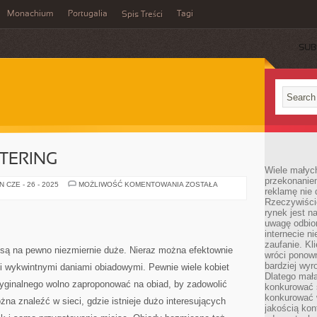
Monachium
Portugalia
Tagi
Spis Treści
SUB
TERING
Wiele małych
przekonanie
WARSZAWSKI
 CZE - 26 - 2025
MOŻLIWOŚĆ KOMENTOWANIA
ZOSTAŁA
reklamę nie 
CATERING
Rzeczywiście
rynek jest 
uwagę odbior
internecie n
zaufanie. Kli
są na pewno niezmiernie duże. Nieraz można efektownie
wróci ponown
bardziej wyr
ci wykwintnymi daniami obiadowymi. Pewnie wiele kobiet
Dlatego mała
ryginalnego wolno zaproponować na obiad, by zadowolić
konkurować s
konkurować 
a znaleźć w sieci, gdzie istnieje dużo interesujących
jakością kon