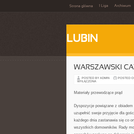
1 Liga
Archiwum
Strona główna
LUBIN
WARSZAWSKI CA
POSTED BY ADMIN
POSTED ON
WYŁĄCZONA
Materiały przewodzące prąd
Dyspozycje powiązane z obiadem 
uzupełnić swoje przyjęcie dla goś
każdego dnia zastanawia się co o
wszystkich domowników. Rady możn