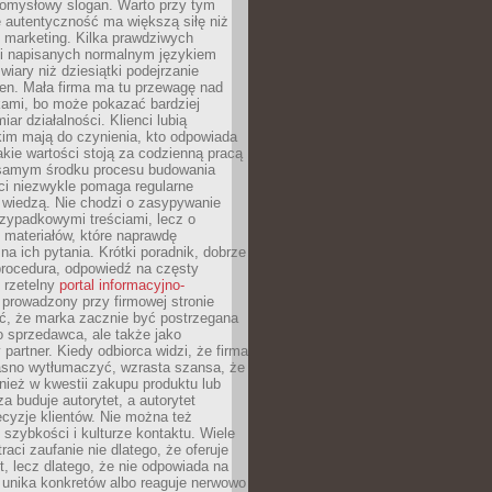
pomysłowy slogan. Warto przy tym
 autentyczność ma większą siłę niż
 marketing. Kilka prawdziwych
i napisanych normalnym językiem
wiary niż dziesiątki podejrzanie
en. Mała firma ma tu przewagę nad
ami, bo może pokazać bardziej
ar działalności. Klienci lubią
kim mają do czynienia, kto odpowiada
jakie wartości stoją za codzienną pracą
samym środku procesu budowania
ci niezwykle pomaga regularne
ę wiedzą. Nie chodzi o zasypywanie
zypadkowymi treściami, lecz o
 materiałów, które naprawdę
na ich pytania. Krótki poradnik, dobrze
procedura, odpowiedź na częsty
 rzetelny
portal informacyjno-
prowadzony przy firmowej stronie
ć, że marka zacznie być postrzegana
ko sprzedawca, ale także jako
partner. Kiedy odbiorca widzi, że firma
jasno wytłumaczyć, wzrasta szansa, że
wnież w kwestii zakupu produktu lub
za buduje autorytet, a autorytet
cyzje klientów. Nie można też
szybkości i kulturze kontaktu. Wiele
raci zaufanie nie dlatego, że oferuje
t, lecz dlatego, że nie odpowiada na
 unika konkretów albo reaguje nerwowo