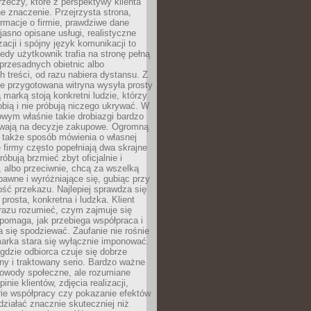
rzeczy, które z perspektywy klienta
 znaczenie. Przejrzysta strona,
ormacje o firmie, prawdziwe dane
jasno opisane usługi, realistyczne
zacji i spójny język komunikacji to
edy użytkownik trafia na stronę pełną
 przesadnych obietnic albo
 treści, od razu nabiera dystansu. Z
ie przygotowana witryna wysyła prosty
ą marką stoją konkretni ludzie, którzy
obią i nie próbują niczego ukrywać. W
owym właśnie takie drobiazgi bardzo
wają na decyzje zakupowe. Ogromną
 także sposób mówienia o własnej
e firmy często popełniają dwa skrajne
róbują brzmieć zbyt oficjalnie i
 albo przeciwnie, chcą za wszelką
awne i wyróżniające się, gubiąc przy
ść przekazu. Najlepiej sprawdza się
prosta, konkretna i ludzka. Klient
razu rozumieć, czym zajmuje się
pomaga, jak przebiega współpraca i
się spodziewać. Zaufanie nie rośnie
arka stara się wyłącznie imponować.
gdzie odbiorca czuje się dobrze
y i traktowany serio. Bardzo ważne
dowody społeczne, ale rozumiane
inie klientów, zdjęcia realizacji,
orie współpracy czy pokazanie efektów
ziałać znacznie skuteczniej niż