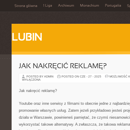
1 Liga
Archiwum
Monachium
Portugalia
Strona główna
S
LUBIN
JAK NAKRĘCIĆ REKLAMĘ?
POSTED BY ADMIN
POSTED ON CZE - 27 - 2025
MOŻLIWOŚĆ 
WYŁĄCZONA
Jak nakręcić reklamę?
Youtube oraz inne serwisy z filmami to obecnie jedne z najbardz
promowanie własnych usług. Zatem jeżeli przykładowo jesteś proj
działa w Warszawie, powinieneś pamiętać, że czymś niesamowicie
wykorzystać takowe alternatywy. A zwłaszcza, że takowa reklama