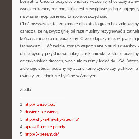
bezpłatna. Chociaż oczywiście należy wcześniej chociażby zain
wynajem kamery red one, która jest niewątpliwie jedną z najlepsz
na własną rękę, ponieważ to spora oszczędność.
Choć oczywiście, to, że kamerę albo studio green box załatwiamy
oznacza, że najzwyczajniej od razu musimy rezygnować z zatrudn
końcu sami sobie nie poradzimy. O wiele lepszym rozwiązaniem je
fachowcami… Wcześniej zostało wspomniane o studiu greenbox – m
chcielibyśmy przykładowo nakręcić reklamówkę w której jedzie
amerykańskich drogach, wcale nie musimy lecieć do USA. Wystar
zielonego studia, podamy wytyczne kamerzyście czy grafikowi, a 
uwierzy, że jednak nie byliśmy w Ameryce.
źródło:
———————————
1.
http://fahrzeit.eu/
2.
dowiedz się więcej
3.
http://why-is-the-sky-blue.info/
4.
sprawdź nasze porady
5.
http://3xp-team.de/