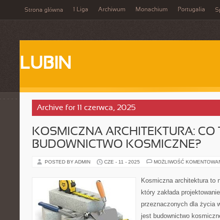
1 Liga
Archiwum
Monachium
Portugalia
Strona główna
S
LUBIN
Archive for 11 czerwca, 2025
KOSMICZNA ARCHITEKTURA: CO 
BUDOWNICTWO KOSMICZNE?
POSTED BY ADMIN
CZE - 11 - 2025
MOŻLIWOŚĆ KOMENTOWA
Kosmiczna architektura to 
który zakłada projektowanie
przeznaczonych dla życia 
jest budownictwo kosmiczne