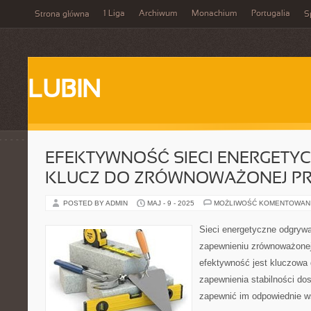
1 Liga
Archiwum
Monachium
Portugalia
Strona główna
S
LUBIN
EFEKTYWNOŚĆ SIECI ENERGETY
KLUCZ DO ZRÓWNOWAŻONEJ PR
POSTED BY ADMIN
MAJ - 9 - 2025
MOŻLIWOŚĆ KOMENTOWAN
Sieci energetyczne odgrywa
zapewnieniu zrównoważonej 
efektywność jest kluczowa 
zapewnienia stabilności dos
zapewnić im odpowiednie w