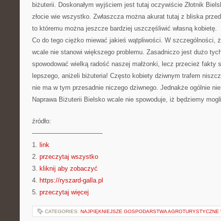
biżuterii. Doskonałym wyjściem jest tutaj oczywiście Złotnik Biels
złocie wie wszystko. Zwłaszcza można akurat tutaj z bliska przed
to któremu można jeszcze bardziej uszczęśliwić własną kobietę.
Co do tego ciężko miewać jakieś wątpliwości. W szczególności, 
wcale nie stanowi większego problemu. Zasadniczo jest dużo ty
spowodować wielką radość naszej małżonki, lecz przecież fakty s
lepszego, aniżeli biżuteria! Często kobiety dziwnym trafem niszcz
nie ma w tym przesadnie niczego dziwnego. Jednakże ogólnie ni
Naprawa Biżuterii Bielsko wcale nie spowoduje, iż będziemy mogli 
źródło:
———————————
1.
link
2.
przeczytaj wszystko
3.
kliknij aby zobaczyć
4.
https://ryszard-galla.pl
5.
przeczytaj więcej
CATEGORIES:
NAJPIĘKNIEJSZE GOSPODARSTWA AGROTURYSTYCZNE