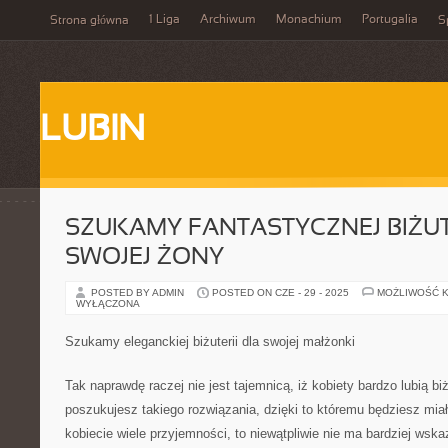
1 Liga
Archiwum
Monachium
Portugalia
Strona główna
S
LUBIN
SZUKAMY FANTASTYCZNEJ BIŻUT
SWOJEJ ŻONY
POSTED BY ADMIN
POSTED ON CZE - 29 - 2025
MOŻLIWOŚĆ 
WYŁĄCZONA
Szukamy eleganckiej biżuterii dla swojej małżonki
Tak naprawdę raczej nie jest tajemnicą, iż kobiety bardzo lubią biżu
poszukujesz takiego rozwiązania, dzięki to któremu będziesz miał
kobiecie wiele przyjemności, to niewątpliwie nie ma bardziej wskaz