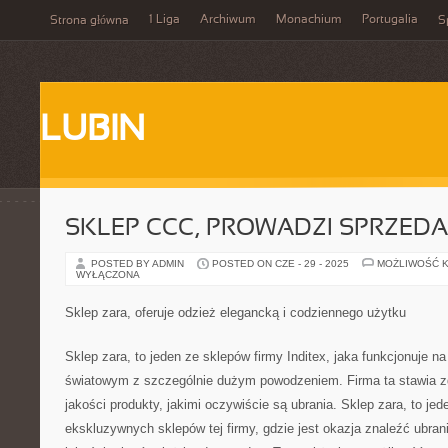
1 Liga
Archiwum
Monachium
Portugalia
Strona główna
S
LUBIN
SKLEP CCC, PROWADZI SPRZED
POSTED BY ADMIN
POSTED ON CZE - 29 - 2025
MOŻLIWOŚĆ 
WYŁĄCZONA
Sklep zara, oferuje odzież elegancką i codziennego użytku
Sklep zara, to jeden ze sklepów firmy Inditex, jaka funkcjonuje na
światowym z szczególnie dużym powodzeniem. Firma ta stawia z
jakości produkty, jakimi oczywiście są ubrania. Sklep zara, to jed
ekskluzywnych sklepów tej firmy, gdzie jest okazja znaleźć ubra