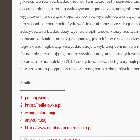
jakości, ale również bardzo modne. Tam także jest możliwość zna
dostojne okazje, które są wykonywane zgodnie z aktualnymi trend
wyjątkowo interesujące kroje, jak również wyprodukowane są z na
ten sposób klienci mogli użytkować takie ubranie przez długi czas
zdecydowanie bardzo duży wysiłek projektantów, którzy postarali 
zarówno w dziale z odzieżą elegancką, jak także w dziale z odz
tego sklepu i oglądając wszystkie stroje z wybranej serii istnieje
faktycznie prezentują się one niezwykle korzystnie i zdecydowa
ubraniami. Zara kolekcje 2013 zdecydowanie są do tej pory najle
stwarza zatem przypuszczenia, że następne kolekcje również będ
źródło:
———————————
1.
poznaj więcej
2.
https://hellerowka.pl
3.
więcej informacji
4.
artykuł tutaj
5.
https://www.estetica-endermologia.pl
CATEGORIES:
SMART HOME I IOT