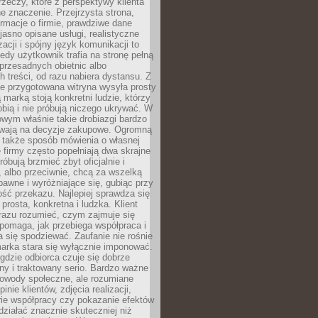
rzeczy, które z perspektywy klienta
 znaczenie. Przejrzysta strona,
ormacje o firmie, prawdziwe dane
jasno opisane usługi, realistyczne
zacji i spójny język komunikacji to
edy użytkownik trafia na stronę pełną
 przesadnych obietnic albo
 treści, od razu nabiera dystansu. Z
ie przygotowana witryna wysyła prosty
ą marką stoją konkretni ludzie, którzy
obią i nie próbują niczego ukrywać. W
owym właśnie takie drobiazgi bardzo
wają na decyzje zakupowe. Ogromną
 także sposób mówienia o własnej
e firmy często popełniają dwa skrajne
róbują brzmieć zbyt oficjalnie i
 albo przeciwnie, chcą za wszelką
awne i wyróżniające się, gubiąc przy
ść przekazu. Najlepiej sprawdza się
prosta, konkretna i ludzka. Klient
razu rozumieć, czym zajmuje się
pomaga, jak przebiega współpraca i
się spodziewać. Zaufanie nie rośnie
arka stara się wyłącznie imponować.
gdzie odbiorca czuje się dobrze
y i traktowany serio. Bardzo ważne
dowody społeczne, ale rozumiane
inie klientów, zdjęcia realizacji,
orie współpracy czy pokazanie efektów
ziałać znacznie skuteczniej niż