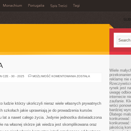
Monachium
Portugalia
Tagi
Spis Treści
SUB
A
Wiele małych
przekonanie
ANGIELSZCZYZNA
 CZE - 30 - 2025
MOŻLIWOŚĆ KOMENTOWANIA
ZOSTAŁA
reklamę nie 
Rzeczywiście
rynek jest 
uwagę odbior
internecie n
zaufanie. Kli
to ludzie którzy ukończyli nieraz wiele własnych prywatnych
wróci ponown
bardziej wyr
ch szkołach jakie uprawniają je do prowadzenia kursów.
Dlatego mała
lu lat a nawet całego życia. Jedynie jednostka doświadczona
konkurować s
konkurować 
 na własnej skórze jak wiedza jest skomplikowana oraz
jakością kon