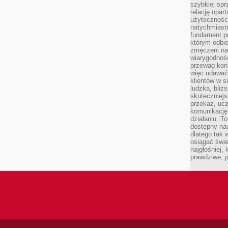
szybkiej spr
relację opart
użyteczności
natychmiasto
fundament po
którym odbio
zmęczeni na
wiarygodność
przewag kon
więc udawać 
klientów w s
ludzka, bliż
skuteczniejs
przekaz, ucz
komunikację,
działaniu. T
dostępny na
dlatego tak w
osiągać świe
najgłośniej, 
prawdziwe, 