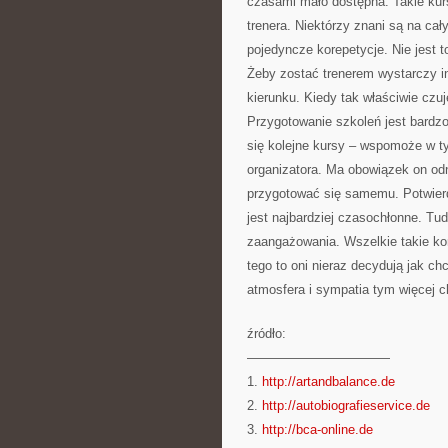
czasami mało dostępna. Takie kurs
trenera. Niektórzy znani są na cał
pojedyncze korepetycje. Nie jest t
Żeby zostać trenerem wystarczy in
kierunku. Kiedy tak właściwie czu
Przygotowanie szkoleń jest bardz
się kolejne kursy – wspomoże w t
organizatora. Ma obowiązek on odn
przygotować się samemu. Potwierd
jest najbardziej czasochłonne. Tud
zaangażowania. Wszelkie takie kor
tego to oni nieraz decydują jak ch
atmosfera i sympatia tym więcej ch
źródło:
———————————
1.
http://artandbalance.de
2.
http://autobiografieservice.de
3.
http://bca-online.de