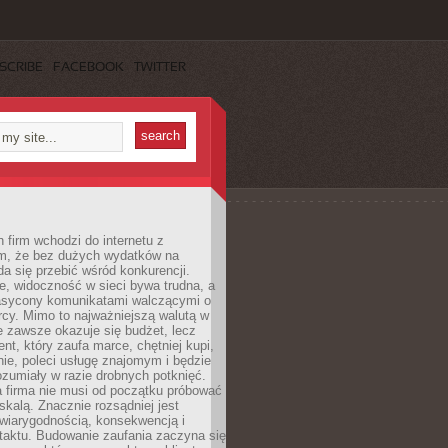
SCRIBE
FACEBOOK
TWITTER
 firm wchodzi do internetu z
m, że bez dużych wydatków na
da się przebić wśród konkurencji.
, widoczność w sieci bywa trudna, a
nasycony komunikatami walczącymi o
cy. Mimo to najważniejszą walutą w
ie zawsze okazuje się budżet, lecz
ent, który zaufa marce, chętniej kupi,
ie, poleci usługę znajomym i będzie
ozumiały w razie drobnych potknięć.
 firma nie musi od początku próbować
kalą. Znacznie rozsądniej jest
wiarygodnością, konsekwencją i
taktu. Budowanie zaufania zaczyna się