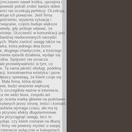
 Tymczasem nawet krótka, uprzejma i
owiedź potrafi zrobić bardzo dobre
ienci nie oczekują perfekcji. Oczekują,
aktuje ich poważnie. Jeśli firma
opóźnieniu, wyjaśnia sytuację i
związanie, często buduje większe
 wtedy, gdy próbuje udawać, że
istnieje. Uczciwość w komunikacji jest
bardziej niedocenianych narzędzi
ych. Warto zwrócić uwagę także na
rka, która jednego dnia brzmi
ie, drugiego chaotycznie, a trzeciego
mienia sposób działania, wydaje się
godna. Spójność nie oznacza
 ale przewidywalność w tym, co
e. Ta sama jakość obsługi, podobny
cji, konsekwentna estetyka i jasne
pracy sprawiają, że klient czuje się
 Mała firma, która działa
nie, budzi wrażenie większej
 To szczególnie ważne w internecie,
a nie widzi biura, zespołu ani
ęc ocenia markę głównie na podstawie
yłanych przez stronę, treści i kontakt.
aufania wymaga czasu, ale ma tę
 przynosi efekty długoterminowe.
e przyciągnąć uwagę, lecz to
yduje, czy klient zostanie na dłużej.
 firmy nie powinny myśleć o swojej
internecie wyłącznie w kategoriach