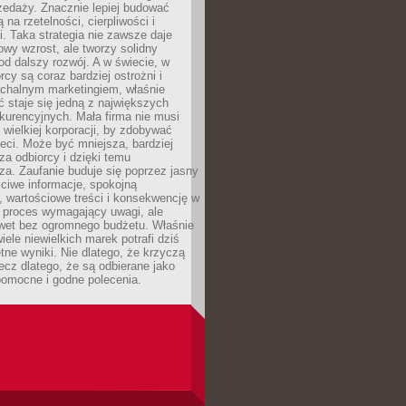
zedaży. Znacznie lepiej budować
ą na rzetelności, cierpliwości i
. Taka strategia nie zawsze daje
wy wzrost, ale tworzy solidny
d dalszy rozwój. A w świecie, w
rcy są coraz bardziej ostrożni i
chalnym marketingiem, właśnie
 staje się jedną z największych
kurencyjnych. Mała firma nie musi
wielkiej korporacji, by zdobywać
ieci. Może być mniejsza, bardziej
sza odbiorcy i dzięki temu
za. Zaufanie buduje się poprzez jasny
ciwe informacje, spokojną
 wartościowe treści i konsekwencję w
o proces wymagający uwagi, ale
wet bez ogromnego budżetu. Właśnie
iele niewielkich marek potrafi dziś
tne wyniki. Nie dlatego, że krzyczą
lecz dlatego, że są odbierane jako
pomocne i godne polecenia.