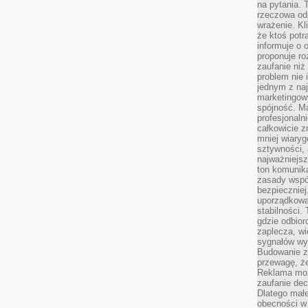
na pytania.
rzeczowa odp
wrażenie. Kl
że ktoś potr
informuje o 
proponuje ro
zaufanie niż
problem nie 
jednym z naj
marketingow
spójność. Ma
profesjonaln
całkowicie z
mniej wiary
sztywności,
najważniejsz
ton komunika
zasady współ
bezpieczniej.
uporządkowa
stabilności.
gdzie odbiorc
zaplecza, wi
sygnałów wys
Budowanie z
przewagę, że
Reklama moż
zaufanie dec
Dlatego małe
obecności w 