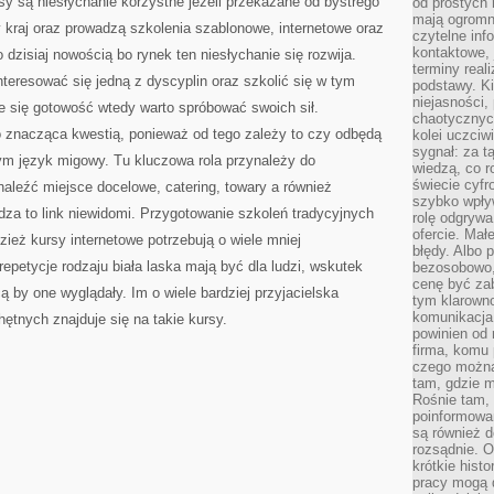
y są niesłychanie korzystne jeżeli przekazane od bystrego
od prostych 
mają ogromne
y kraj oraz prowadzą szkolenia szablonowe, internetowe oraz
czytelne inf
kontaktowe, 
o dzisiaj nowością bo rynek ten niesłychanie się rozwija.
terminy reali
teresować się jedną z dyscyplin oraz szkolić się w tym
podstawy. Ki
niejasności,
je się gotowość wtedy warto spróbować swoich sił.
chaotycznych
o znacząca kwestią, ponieważ od tego zależy to czy odbędą
kolei uczciw
sygnał: za t
ym język migowy. Tu kluczowa rola przynależy do
wiedzą, co r
świecie cyfr
aleźć miejsce docelowe, catering, towary a również
szybko wpły
za to link niewidomi. Przygotowanie szkoleń tradycyjnych
rolę odgrywa
ofercie. Mał
zież kursy internetowe potrzebują o wiele mniej
błędy. Albo p
epetycje rodzaju biała laska mają być dla ludzi, wskutek
bezosobowo,
cenę być zab
cą by one wyglądały. Im o wiele bardziej przyjacielska
tym klarowno
komunikacja 
ętnych znajduje się na takie kursy.
powinien od 
firma, komu 
czego można 
tam, gdzie m
Rośnie tam, 
poinformowan
są również 
rozsądnie. Op
krótkie hist
pracy mogą d