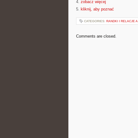
4.
zobacz więcej
5.
kliknij, aby poznać
CATEGORIES:
RANDKI I RELACJE 
Comments are closed.