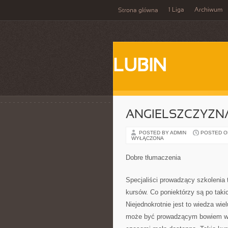
1 Liga
Archiwum
Strona główna
LUBIN
ANGIELSZCZYZN
POSTED BY ADMIN
POSTED ON
WYŁĄCZONA
Dobre tłumaczenia
Specjaliści prowadzący szkolenia 
kursów. Co poniektórzy są po taki
Niejednokrotnie jest to wiedza wie
może być prowadzącym bowiem wie