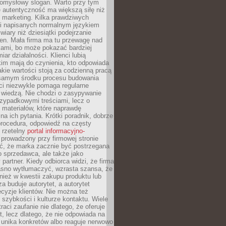
pomysłowy slogan. Warto przy tym
 autentyczność ma większą siłę niż
 marketing. Kilka prawdziwych
i napisanych normalnym językiem
wiary niż dziesiątki podejrzanie
en. Mała firma ma tu przewagę nad
ami, bo może pokazać bardziej
ar działalności. Klienci lubią
kim mają do czynienia, kto odpowiada
jakie wartości stoją za codzienną pracą
samym środku procesu budowania
ci niezwykle pomaga regularne
ę wiedzą. Nie chodzi o zasypywanie
zypadkowymi treściami, lecz o
 materiałów, które naprawdę
na ich pytania. Krótki poradnik, dobrze
procedura, odpowiedź na częsty
 rzetelny
portal informacyjno-
prowadzony przy firmowej stronie
ć, że marka zacznie być postrzegana
ko sprzedawca, ale także jako
partner. Kiedy odbiorca widzi, że firma
jasno wytłumaczyć, wzrasta szansa, że
wnież w kwestii zakupu produktu lub
za buduje autorytet, a autorytet
cyzje klientów. Nie można też
szybkości i kulturze kontaktu. Wiele
raci zaufanie nie dlatego, że oferuje
t, lecz dlatego, że nie odpowiada na
 unika konkretów albo reaguje nerwowo