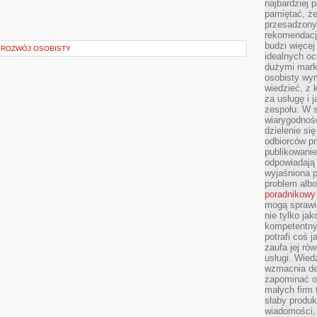
najbardziej 
pamiętać, że
przesadzony
rekomendacj
budzi więcej 
A ROZWÓJ OSOBISTY
idealnych oc
dużymi mark
osobisty wymi
wiedzieć, z 
za usługę i 
zespołu. W 
wiarygodnoś
dzielenie si
odbiorców pr
publikowanie
odpowiadają 
wyjaśniona 
problem albo
poradnikowy
mogą sprawi
nie tylko ja
kompetentny 
potrafi coś 
zaufa jej ró
usługi. Wied
wzmacnia de
zapominać o 
małych firm t
słaby produk
wiadomości,