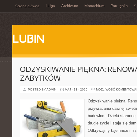
1 Liga
Archiwum
Monachium
Portugalia
Strona główna
S
LUBIN
ODZYSKIWANIE PIĘKNA: RENOW
ZABYTKÓW
POSTED BY ADMIN
MAJ - 13 - 2025
MOŻLIWOŚĆ KOMENTOWA
Odzyskiwanie piękna: Reno
przywracania dawnej świet
budowlom. Dzięki starannej 
drugie życie i stają się du
Odkrywajmy tajemnice i his