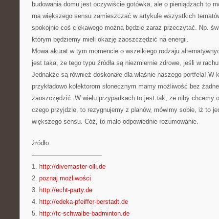
budowania domu jest oczywiście gotówka, ale o pieniądzach to
ma większego sensu zamieszczać w artykule wszystkich tematów
spokojnie coś ciekawego można będzie zaraz przeczytać. Np. świe
którym będziemy mieli okazję zaoszczędzić na energii.
Mowa akurat w tym momencie o wszelkiego rodzaju alternatywnyc
jest taka, że tego typu źródła są niezmiernie zdrowe, jeśli w rach
Jednakże są również doskonałe dla właśnie naszego portfela! W k
przykładowo kolektorom słonecznym mamy możliwość bez żadneg
zaoszczędzić. W wielu przypadkach to jest tak, że niby chcemy 
czego przyjdzie, to rezygnujemy z planów, mówimy sobie, iż to je
większego sensu. Cóż, to mało odpowiednie rozumowanie.
źródło:
———————————
1.
http://divemaster-olli.de
2.
poznaj możliwości
3.
http://echt-party.de
4.
http://edeka-pfeiffer-berstadt.de
5.
http://fc-schwalbe-badminton.de