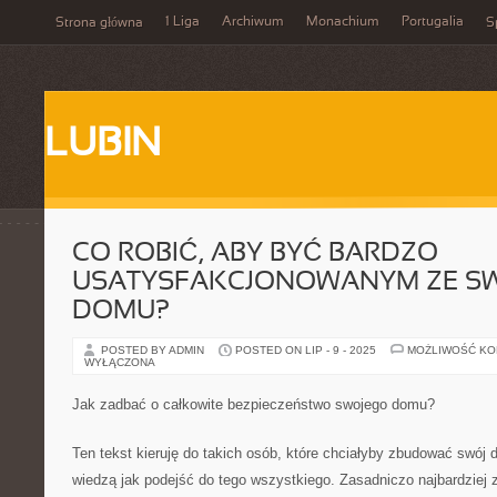
1 Liga
Archiwum
Monachium
Portugalia
Strona główna
S
LUBIN
CO ROBIĆ, ABY BYĆ BARDZO
USATYSFAKCJONOWANYM ZE S
DOMU?
POSTED BY ADMIN
POSTED ON LIP - 9 - 2025
MOŻLIWOŚĆ K
WYŁĄCZONA
Jak zadbać o całkowite bezpieczeństwo swojego domu?
Ten tekst kieruję do takich osób, które chciałyby zbudować swój 
wiedzą jak podejść do tego wszystkiego. Zasadniczo najbardziej