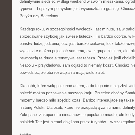
definitywnie siedzieć w długi weekend w swoim mieszkaniu, ogrodz
typowe… Lepszym pomysłem jest wycieczka za granicę. Chociażb
Paryża czy Barcelony.
Każdego roku, w szczególności wycieczki last minute, są w trak
sprzedawane szybciej jak świeże bułeczki. To bardzo dobrze, w 
państw, ludzi, jedzenia, etc. jest bardzo ciekawe, lecz także rozw
wycieczkę można pojechać samemu, ew. z grupą bliskich, ale tak
pewnością ta druga alternatywa jest tańsza. Przecież jeśli chci
Neapolu – przykładowo, sam dojazd to niemały koszt. Chociaż nie
powiedzieć, że oba rozwiązania mają wiele zalet.
Dla osób, które wolą pojechać autem, a do tego nie mają zbyt wie
polecić można poznawanie naszego kraju. Przecież choćby Sando
możemy bardzo miło spędzić czas. Bardzo interesujące są także 
historię Polski. Dla osób, które nie przepadają za tłumami, defin
Zakopane. Zakopane to niesamowicie popularne miasto, ale kiedy 
polskich Tatr jest niemal oblężona przez turystów – w szczególn