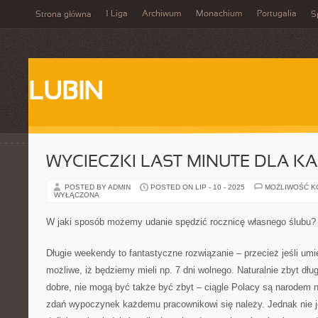
1 Liga
Archiwum
Monachium
Portugalia
Strona główna
S
LUBIN
WYCIECZKI LAST MINUTE DLA K
POSTED BY ADMIN
POSTED ON LIP - 10 - 2025
MOŻLIWOŚĆ 
WYŁĄCZONA
W jaki sposób możemy udanie spędzić rocznicę własnego ślubu?
Długie weekendy to fantastyczne rozwiązanie – przecież jeśli umi
możliwe, iż będziemy mieli np. 7 dni wolnego. Naturalnie zbyt dłu
dobre, nie mogą być także być zbyt – ciągle Polacy są narodem 
zdań wypoczynek każdemu pracownikowi się należy. Jednak nie je