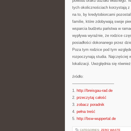
powodu braku udziału własnego. W 
tych okolicznościach korzystają 
na to, by kredytobiorcami pozosta
familie, które zdobywają swoje pi
wsparcia budżetu państwa w rama
wypływa wyraźnie, że rodzice czę
posiadłości dokonanego przez dzi
Poza tym rodzice pod tym względ
rozpoczynają studia. Najczęściej
lokalizacji. Uwzględnia się równ
źródło:
———————————
1.
http://breisgau-rad.de
2.
przeczytaj całość
3.
zobacz poradnik
4.
pełna treść
5.
http://bsw-wuppertal.de
CATEGORIES:
ZERO WASTE