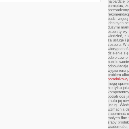
najbardziej 
pamiętać, że
przesadzony
rekomendacj
budzi więcej 
idealnych oc
dużymi mark
osobisty wymi
wiedzieć, z 
za usługę i 
zespołu. W 
wiarygodnoś
dzielenie si
odbiorców pr
publikowanie
odpowiadają 
wyjaśniona 
problem albo
poradnikowy
mogą sprawi
nie tylko ja
kompetentny 
potrafi coś 
zaufa jej ró
usługi. Wied
wzmacnia de
zapominać o 
małych firm t
słaby produk
wiadomości,