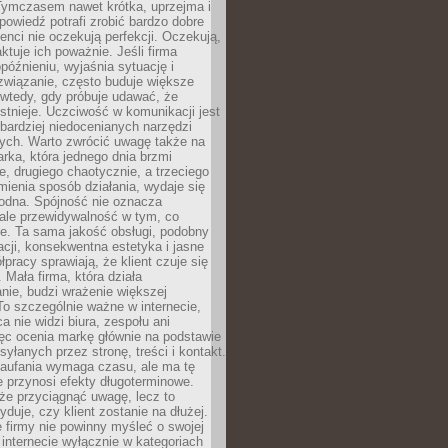
 Tymczasem nawet krótka, uprzejma i
owiedź potrafi zrobić bardzo dobre
ienci nie oczekują perfekcji. Oczekują,
aktuje ich poważnie. Jeśli firma
opóźnieniu, wyjaśnia sytuację i
związanie, często buduje większe
 wtedy, gdy próbuje udawać, że
istnieje. Uczciwość w komunikacji jest
bardziej niedocenianych narzędzi
ych. Warto zwrócić uwagę także na
rka, która jednego dnia brzmi
ie, drugiego chaotycznie, a trzeciego
mienia sposób działania, wydaje się
godna. Spójność nie oznacza
 ale przewidywalność w tym, co
e. Ta sama jakość obsługi, podobny
cji, konsekwentna estetyka i jasne
pracy sprawiają, że klient czuje się
 Mała firma, która działa
nie, budzi wrażenie większej
 To szczególnie ważne w internecie,
a nie widzi biura, zespołu ani
ęc ocenia markę głównie na podstawie
yłanych przez stronę, treści i kontakt.
aufania wymaga czasu, ale ma tę
 przynosi efekty długoterminowe.
e przyciągnąć uwagę, lecz to
yduje, czy klient zostanie na dłużej.
 firmy nie powinny myśleć o swojej
internecie wyłącznie w kategoriach