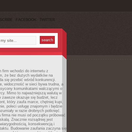
SCRIBE
FACEBOOK
TWITTER
 firm wchodzi do internetu z
m, że bez dużych wydatków na
da się przebić wśród konkurencji.
, widoczność w sieci bywa trudna, a
nasycony komunikatami walczącymi o
cy. Mimo to najważniejszą walutą w
ie zawsze okazuje się budżet, lecz
ent, który zaufa marce, chętniej kupi,
ie, poleci usługę znajomym i będzie
ozumiały w razie drobnych potknięć.
 firma nie musi od początku próbować
kalą. Znacznie rozsądniej jest
wiarygodnością, konsekwencją i
taktu. Budowanie zaufania zaczyna się