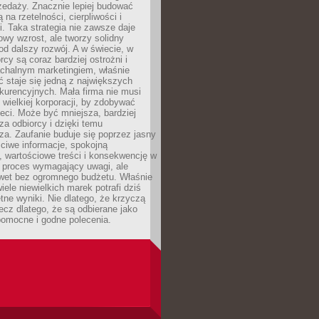
zedaży. Znacznie lepiej budować
ą na rzetelności, cierpliwości i
. Taka strategia nie zawsze daje
wy wzrost, ale tworzy solidny
d dalszy rozwój. A w świecie, w
rcy są coraz bardziej ostrożni i
chalnym marketingiem, właśnie
 staje się jedną z największych
kurencyjnych. Mała firma nie musi
wielkiej korporacji, by zdobywać
ieci. Może być mniejsza, bardziej
sza odbiorcy i dzięki temu
za. Zaufanie buduje się poprzez jasny
ciwe informacje, spokojną
 wartościowe treści i konsekwencję w
o proces wymagający uwagi, ale
wet bez ogromnego budżetu. Właśnie
iele niewielkich marek potrafi dziś
tne wyniki. Nie dlatego, że krzyczą
lecz dlatego, że są odbierane jako
pomocne i godne polecenia.