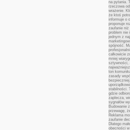
na pytania.
rzeczowa odp
wrażenie. Kl
że ktoś potr
informuje o 
proponuje ro
zaufanie niż
problem nie 
jednym z naj
marketingow
spójność. Ma
profesjonaln
całkowicie z
mniej wiary
sztywności,
najważniejsz
ton komunika
zasady współ
bezpieczniej.
uporządkowa
stabilności.
gdzie odbiorc
zaplecza, wi
sygnałów wys
Budowanie z
przewagę, że
Reklama moż
zaufanie dec
Dlatego małe
obecności w 