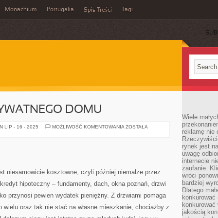
Monachium
Portugalia
Tagi
Spis Treści
SUB
RYWATNEGO DOMU
Wiele małych
przekonanie
POSTAWIENIE
LIP - 16 - 2025
MOŻLIWOŚĆ KOMENTOWANIA
ZOSTAŁA
reklamę nie 
PRYWATNEGO
DOMU
Rzeczywiście
rynek jest 
uwagę odbior
internecie n
zaufanie. Kli
 niesamowicie kosztowne, czyli później niemalże przez
wróci ponown
bardziej wyr
kredyt hipoteczny – fundamenty, dach, okna poznań, drzwi
Dlatego mała
ko przynosi pewien wydatek pieniężny. Z drzwiami pomaga
konkurować s
konkurować 
 wielu oraz tak nie stać na własne mieszkanie, chociażby z
jakością kon