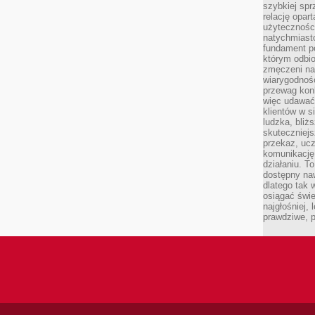
szybkiej spr
relację opart
użyteczności
natychmiasto
fundament po
którym odbio
zmęczeni na
wiarygodność
przewag kon
więc udawać 
klientów w s
ludzka, bliż
skuteczniejs
przekaz, ucz
komunikację,
działaniu. T
dostępny na
dlatego tak w
osiągać świe
najgłośniej, 
prawdziwe, 