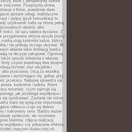
rzeczy, które z perspektywy klienta
 znaczenie. Przejrzysta strona,
ormacje o firmie, prawdziwe dane
jasno opisane usługi, realistyczne
zacji i spójny język komunikacji to
edy użytkownik trafia na stronę pełną
 przesadnych obietnic albo
 treści, od razu nabiera dystansu. Z
ie przygotowana witryna wysyła prosty
ą marką stoją konkretni ludzie, którzy
obią i nie próbują niczego ukrywać. W
owym właśnie takie drobiazgi bardzo
wają na decyzje zakupowe. Ogromną
 także sposób mówienia o własnej
e firmy często popełniają dwa skrajne
róbują brzmieć zbyt oficjalnie i
 albo przeciwnie, chcą za wszelką
awne i wyróżniające się, gubiąc przy
ść przekazu. Najlepiej sprawdza się
prosta, konkretna i ludzka. Klient
razu rozumieć, czym zajmuje się
pomaga, jak przebiega współpraca i
się spodziewać. Zaufanie nie rośnie
arka stara się wyłącznie imponować.
gdzie odbiorca czuje się dobrze
y i traktowany serio. Bardzo ważne
dowody społeczne, ale rozumiane
inie klientów, zdjęcia realizacji,
orie współpracy czy pokazanie efektów
ziałać znacznie skuteczniej niż