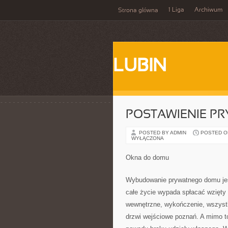
1 Liga
Archiwum
Strona główna
LUBIN
POSTAWIENIE P
POSTED BY ADMIN
POSTED ON 
WYŁĄCZONA
Okna do domu
Wybudowanie prywatnego domu jest
całe życie wypada spłacać wzięty 
wewnętrzne, wykończenie, wszyst
drzwi wejściowe poznań. A mimo to