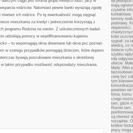
dalszym ciągu jest istotna grupa młodych ludzi, jacy w
od prostych 
mają ogromne
z wsparcia rodziców. Natomiast pewne banki wyrażają zgodę
czytelne inf
kontaktowe, 
li również ich rodzice. Po tę ewentualność mogą sięgnąć
terminy reali
erwsze mieszkania za kredyt i jednocześnie korzystają z
podstawy. Ki
niejasności,
ch programu Rodzina na swoim. Z uskutecznionych badań
chaotycznych
sto udzielają pomocy w współfinansowaniu kupieniu
kolei uczciw
sygnał: za t
ecko – tu wspomagają okna drewniane lub okna pvc poznań.
wiedzą, co r
świecie cyfr
em w szeregu przypadków pomagają dzieciom, które dopiero
szybko wpły
 wtenczas bywają poszukiwane mieszkania o określonej
rolę odgrywa
ofercie. Mał
ież w takim przypadku możliwość odsprzedaży mieszkania.
błędy. Albo p
bezosobowo,
cenę być zab
tym klarowno
komunikacja 
powinien od 
firma, komu 
czego można 
tam, gdzie m
Rośnie tam, 
poinformowan
są również 
rozsądnie. Op
krótkie hist
pracy mogą d