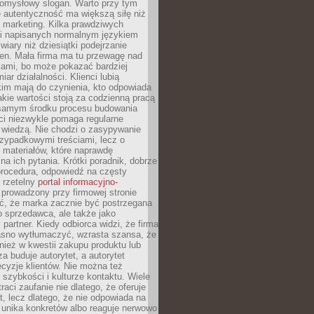
pomysłowy slogan. Warto przy tym
 autentyczność ma większą siłę niż
 marketing. Kilka prawdziwych
i napisanych normalnym językiem
wiary niż dziesiątki podejrzanie
en. Mała firma ma tu przewagę nad
ami, bo może pokazać bardziej
ar działalności. Klienci lubią
kim mają do czynienia, kto odpowiada
jakie wartości stoją za codzienną pracą
samym środku procesu budowania
ci niezwykle pomaga regularne
ę wiedzą. Nie chodzi o zasypywanie
zypadkowymi treściami, lecz o
 materiałów, które naprawdę
na ich pytania. Krótki poradnik, dobrze
procedura, odpowiedź na częsty
 rzetelny
portal informacyjno-
prowadzony przy firmowej stronie
ć, że marka zacznie być postrzegana
ko sprzedawca, ale także jako
partner. Kiedy odbiorca widzi, że firma
jasno wytłumaczyć, wzrasta szansa, że
wnież w kwestii zakupu produktu lub
za buduje autorytet, a autorytet
cyzje klientów. Nie można też
szybkości i kulturze kontaktu. Wiele
raci zaufanie nie dlatego, że oferuje
t, lecz dlatego, że nie odpowiada na
 unika konkretów albo reaguje nerwowo