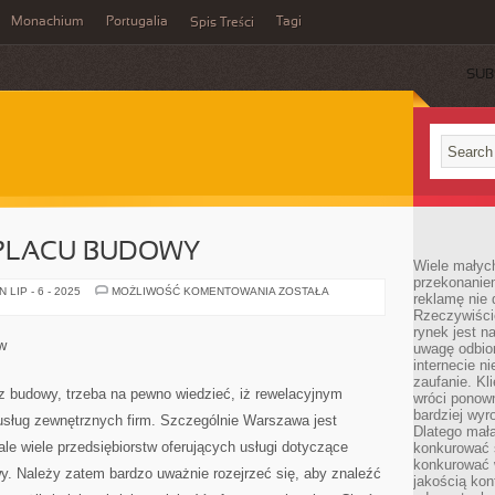
Monachium
Portugalia
Tagi
Spis Treści
SUB
 PLACU BUDOWY
Wiele małych
przekonanie
SPRZĄTANIE
LIP - 6 - 2025
MOŻLIWOŚĆ KOMENTOWANIA
ZOSTAŁA
reklamę nie 
NA
Rzeczywiście
PLACU
BUDOWY
rynek jest 
w
uwagę odbior
internecie n
zaufanie. Kli
 budowy, trzeba na pewno wiedzieć, iż rewelacyjnym
wróci ponown
bardziej wyr
 usług zewnętrznych firm. Szczególnie Warszawa jest
Dlatego mała
le wiele przedsiębiorstw oferujących usługi dotyczące
konkurować s
konkurować 
y. Należy zatem bardzo uważnie rozejrzeć się, aby znaleźć
jakością kon