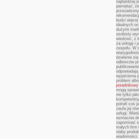
najbardziej 
pamiętać, że
przesadzony
rekomendacj
budzi więcej 
idealnych oc
dużymi mark
osobisty wymi
wiedzieć, z 
za usługę i 
zespołu. W 
wiarygodnoś
dzielenie si
odbiorców pr
publikowanie
odpowiadają 
wyjaśniona 
problem albo
poradnikowy
mogą sprawi
nie tylko ja
kompetentny 
potrafi coś 
zaufa jej ró
usługi. Wied
wzmacnia de
zapominać o 
małych firm t
słaby produk
wiadomości,