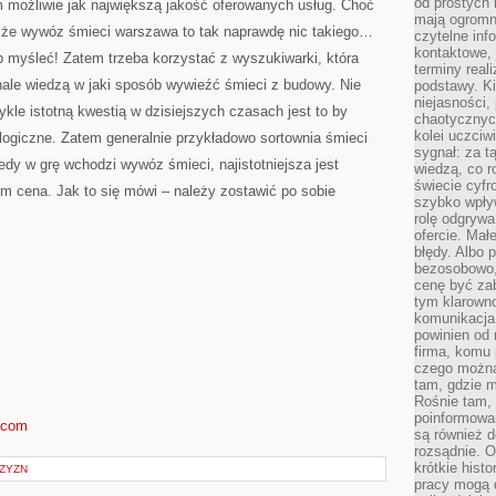
od prostych 
m możliwie jak największą jakość oferowanych usług. Choć
mają ogromne
 że wywóz śmieci warszawa to tak naprawdę nic takiego…
czytelne inf
kontaktowe, 
 myśleć! Zatem trzeba korzystać z wyszukiwarki, która
terminy reali
nale wiedzą w jaki sposób wywieźć śmieci z budowy. Nie
podstawy. Ki
niejasności,
le istotną kwestią w dzisiejszych czasach jest to by
chaotycznych
kolei uczciw
logiczne. Zatem generalnie przykładowo sortownia śmieci
sygnał: za t
dy w grę wchodzi wywóz śmieci, najistotniejsza jest
wiedzą, co r
świecie cyfr
tem cena. Jak to się mówi – należy zostawić po sobie
szybko wpły
rolę odgrywa
ofercie. Mał
błędy. Albo p
bezosobowo,
cenę być zab
tym klarowno
komunikacja 
powinien od 
firma, komu 
czego można 
tam, gdzie m
Rośnie tam, 
poinformowan
d.com
są również 
rozsądnie. Op
krótkie hist
ZYZN
pracy mogą d