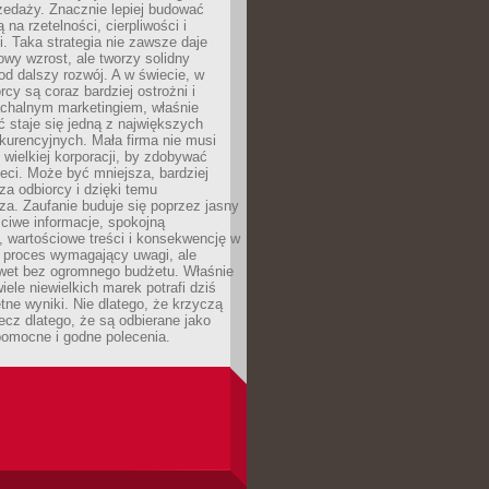
zedaży. Znacznie lepiej budować
ą na rzetelności, cierpliwości i
. Taka strategia nie zawsze daje
wy wzrost, ale tworzy solidny
d dalszy rozwój. A w świecie, w
rcy są coraz bardziej ostrożni i
chalnym marketingiem, właśnie
 staje się jedną z największych
kurencyjnych. Mała firma nie musi
wielkiej korporacji, by zdobywać
ieci. Może być mniejsza, bardziej
sza odbiorcy i dzięki temu
za. Zaufanie buduje się poprzez jasny
ciwe informacje, spokojną
 wartościowe treści i konsekwencję w
o proces wymagający uwagi, ale
wet bez ogromnego budżetu. Właśnie
iele niewielkich marek potrafi dziś
tne wyniki. Nie dlatego, że krzyczą
lecz dlatego, że są odbierane jako
pomocne i godne polecenia.