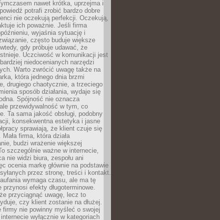
 Tymczasem nawet krótka, uprzejma i
owiedź potrafi zrobić bardzo dobre
ienci nie oczekują perfekcji. Oczekują,
aktuje ich poważnie. Jeśli firma
opóźnieniu, wyjaśnia sytuację i
związanie, często buduje większe
 wtedy, gdy próbuje udawać, że
istnieje. Uczciwość w komunikacji jest
bardziej niedocenianych narzędzi
ych. Warto zwrócić uwagę także na
rka, która jednego dnia brzmi
ie, drugiego chaotycznie, a trzeciego
mienia sposób działania, wydaje się
godna. Spójność nie oznacza
 ale przewidywalność w tym, co
e. Ta sama jakość obsługi, podobny
cji, konsekwentna estetyka i jasne
pracy sprawiają, że klient czuje się
 Mała firma, która działa
nie, budzi wrażenie większej
 To szczególnie ważne w internecie,
a nie widzi biura, zespołu ani
ęc ocenia markę głównie na podstawie
yłanych przez stronę, treści i kontakt.
aufania wymaga czasu, ale ma tę
 przynosi efekty długoterminowe.
e przyciągnąć uwagę, lecz to
yduje, czy klient zostanie na dłużej.
 firmy nie powinny myśleć o swojej
internecie wyłącznie w kategoriach