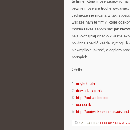
tę firmę, która może zapewnić na
pewnie może się trochę wydawać,
Jednakże nie można w taki sposób
wskaże nam te firmy, które dosko
można także zapominać jak niezwyk
najzwyczajniej dbać o kwestie eko
powinna spełnić każde wymogi. Kie
niewątpliwie jakość, a dopiero po
porządek.
źródło:
———————————
1.
artykuł tutaj
2.
dowiedz się jak
3.
http://ouf-atelier.com
4.
odnośnik
5.
http://periwinklesonmarcoislan
CATEGORIES:
PERFUMY DLA MĘŻC