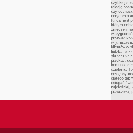
szybkiej spr
relację opart
użyteczności
natychmiasto
fundament po
którym odbio
zmęczeni na
wiarygodność
przewag kon
więc udawać 
klientów w s
ludzka, bliż
skuteczniejs
przekaz, ucz
komunikację,
działaniu. T
dostępny na
dlatego tak w
osiągać świe
najgłośniej, 
prawdziwe, 