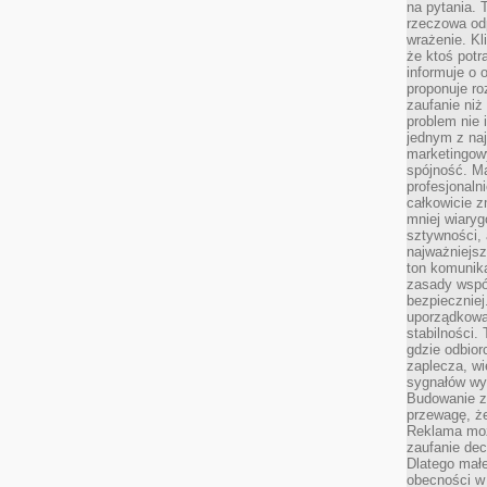
na pytania.
rzeczowa odp
wrażenie. Kl
że ktoś potr
informuje o 
proponuje ro
zaufanie niż
problem nie 
jednym z naj
marketingow
spójność. Ma
profesjonaln
całkowicie z
mniej wiary
sztywności,
najważniejsz
ton komunika
zasady współ
bezpieczniej.
uporządkowa
stabilności.
gdzie odbiorc
zaplecza, wi
sygnałów wys
Budowanie z
przewagę, że
Reklama moż
zaufanie dec
Dlatego małe
obecności w 