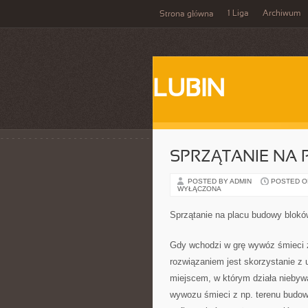
1 Liga
Archiwum
Strona główna
LUBIN
SPRZĄTANIE NA
POSTED BY ADMIN
POSTED ON 
WYŁĄCZONA
Sprzątanie na placu budowy blokó
Gdy wchodzi w grę wywóz śmieci z
rozwiązaniem jest skorzystanie z
miejscem, w którym działa niebywa
wywozu śmieci z np. terenu budow