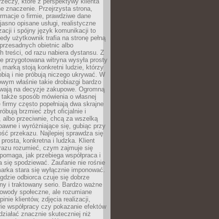
rzeczy, które z perspektywy klienta
 znaczenie. Przejrzysta strona,
ormacje o firmie, prawdziwe dane
jasno opisane usługi, realistyczne
zacji i spójny język komunikacji to
edy użytkownik trafia na stronę pełną
 przesadnych obietnic albo
 treści, od razu nabiera dystansu. Z
ie przygotowana witryna wysyła prosty
ą marką stoją konkretni ludzie, którzy
obią i nie próbują niczego ukrywać. W
owym właśnie takie drobiazgi bardzo
wają na decyzje zakupowe. Ogromną
 także sposób mówienia o własnej
e firmy często popełniają dwa skrajne
róbują brzmieć zbyt oficjalnie i
 albo przeciwnie, chcą za wszelką
awne i wyróżniające się, gubiąc przy
ść przekazu. Najlepiej sprawdza się
prosta, konkretna i ludzka. Klient
razu rozumieć, czym zajmuje się
pomaga, jak przebiega współpraca i
się spodziewać. Zaufanie nie rośnie
arka stara się wyłącznie imponować.
gdzie odbiorca czuje się dobrze
y i traktowany serio. Bardzo ważne
dowody społeczne, ale rozumiane
inie klientów, zdjęcia realizacji,
orie współpracy czy pokazanie efektów
ziałać znacznie skuteczniej niż