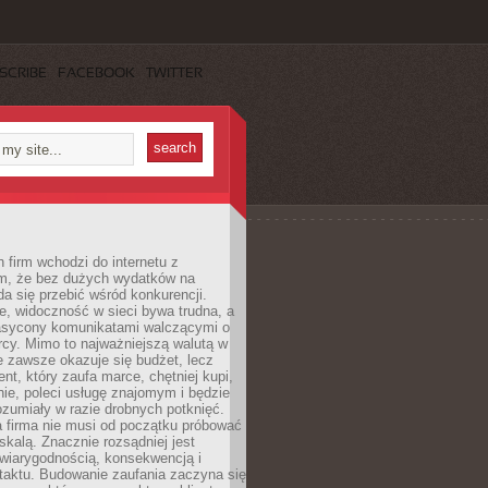
SCRIBE
FACEBOOK
TWITTER
 firm wchodzi do internetu z
m, że bez dużych wydatków na
da się przebić wśród konkurencji.
, widoczność w sieci bywa trudna, a
nasycony komunikatami walczącymi o
cy. Mimo to najważniejszą walutą w
ie zawsze okazuje się budżet, lecz
ent, który zaufa marce, chętniej kupi,
ie, poleci usługę znajomym i będzie
ozumiały w razie drobnych potknięć.
 firma nie musi od początku próbować
kalą. Znacznie rozsądniej jest
wiarygodnością, konsekwencją i
taktu. Budowanie zaufania zaczyna się