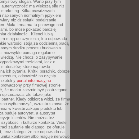
pomysłowy slogan. Warto przy tym
 autentyczność ma większą siłę niż
 marketing. Kilka prawdziwych
i napisanych normalnym językiem
wiary niż dziesiątki podejrzanie
en. Mała firma ma tu przewagę nad
ami, bo może pokazać bardziej
ar działalności. Klienci lubią
kim mają do czynienia, kto odpowiada
jakie wartości stoją za codzienną pracą
samym środku procesu budowania
ci niezwykle pomaga regularne
ę wiedzą. Nie chodzi o zasypywanie
zypadkowymi treściami, lecz o
 materiałów, które naprawdę
na ich pytania. Krótki poradnik, dobrze
procedura, odpowiedź na częsty
 rzetelny
portal informacyjno-
prowadzony przy firmowej stronie
ć, że marka zacznie być postrzegana
ko sprzedawca, ale także jako
partner. Kiedy odbiorca widzi, że firma
jasno wytłumaczyć, wzrasta szansa, że
wnież w kwestii zakupu produktu lub
za buduje autorytet, a autorytet
cyzje klientów. Nie można też
szybkości i kulturze kontaktu. Wiele
raci zaufanie nie dlatego, że oferuje
t, lecz dlatego, że nie odpowiada na
 unika konkretów albo reaguje nerwowo