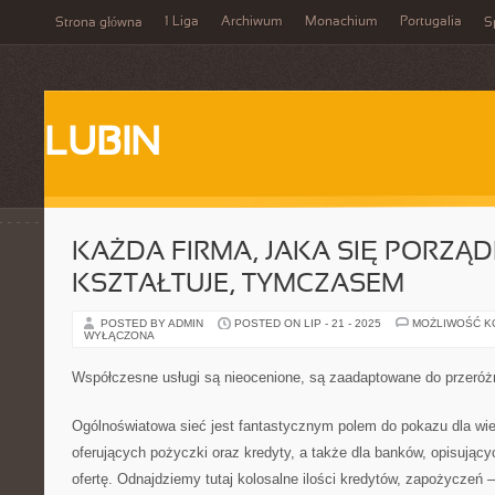
1 Liga
Archiwum
Monachium
Portugalia
Strona główna
S
LUBIN
KAŻDA FIRMA, JAKA SIĘ PORZĄD
KSZTAŁTUJE, TYMCZASEM
POSTED BY ADMIN
POSTED ON LIP - 21 - 2025
MOŻLIWOŚĆ 
WYŁĄCZONA
Współczesne usługi są nieocenione, są zaadaptowane do przeró
Ogólnoświatowa sieć jest fantastycznym polem do pokazu dla wiel
oferujących pożyczki oraz kredyty, a także dla banków, opisujący
ofertę. Odnajdziemy tutaj kolosalne ilości kredytów, zapożyczeń