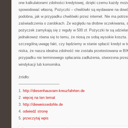
one kalkulatorami zdolności kredytowej, dzięki czemu każdy może
spowodować własną. Pożyczki – chwilówki są wydawane na dowód 
podobna, jak w przypadku chwilówki przez internet. Nie ma potrz
zaświadczenia o zarobkach. Ze względu na drobne oczekiwania, 
pożyczek zamykają się z reguły w 500 zł. Pożyczki te są udziela
jednakowoż równa się to temu, że niosą ze sobą wysokie koszta
szczególną uwagę fakt, czy będziemy w stanie spłacić kredyt w t
niska, że nasza idealna zdolność nie została przetestowana w BI
przypadku nie terminowego spłacania zadłużenia, stworzona przez
windykacji lub komornika.
źródło:
———————————
1.
http://diesenhausram-kreuzfahrten.de
2.
więcej na ten temat
3.
http://dieweissedohle.de
4.
odwiedź stronę
5.
przeczytaj wpis