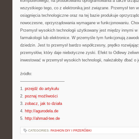
komputerowego, na produkowaniu oprogramowania a także urządz
wszystkiego tego, co z elektroniką jest związane. Przemysł ten 
osiągnięcia technologiczne oraz na tej bazie produkuje oprzyrząd
nowoczesne, oprzyrządowania wymagane w funkcjonowaniu. Choc
Przemysł wysokich technologii użytkowany jest między innymi w 
farmakologii lub elektronice. W przemyśle tym funkcjonują zawo
dziedzin. Jest to przemysł bardzo współczesny, prędko rozwijają
przemysłów, który daje niebotyczne zyski. Efekt to Odlewy żeliw
inwestować w przemysł wysokich technologii, należałoby dbać o j
źródło:
———————————
1.
przejdź do artykułu
2.
poznaj możliwości
3.
zobacz, jak to działa
4.
http://agurodela.de
5.
http://ahmad-tee.de
CATEGORIES:
FASHION DIY I PRZERÓBKI