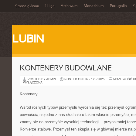
1 Liga
Archiwum
Monachium
Portugalia
Strona główna
S
LUBIN
KONTENERY BUDOWLANE
POSTED BY ADMIN
POSTED ON LIP - 12 - 2025
MOŻLIWOŚĆ 
WYŁĄCZONA
Kontenery
Wśród różnych typów przemysłu wyróżnia się też przemysł ogromn
pewnością niejedno z nas słuchało o takim właśnie przemyśle, mi
znamy się na przemyśle wysokiej technologii – przynajmniej teore
Kołnierze stalowe. Przemysł ten skupia się w głównej mierze na 