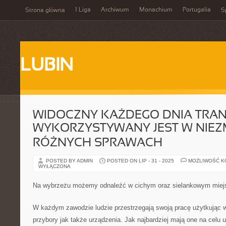
1 Liga
Archiwum
Monachium
Portugalia
Strona główna
S
LUBIN
WIDOCZNY KAŻDEGO DNIA TRA
WYKORZYSTYWANY JEST W NIEZ
RÓŻNYCH SPRAWACH
POSTED BY ADMIN
POSTED ON LIP - 31 - 2025
MOŻLIWOŚĆ 
WYŁĄCZONA
Na wybrzeżu możemy odnaleźć w cichym oraz sielankowym miejs
W każdym zawodzie ludzie przestrzegają swoją pracę użytkując w
przybory jak także urządzenia. Jak najbardziej mają one na celu 