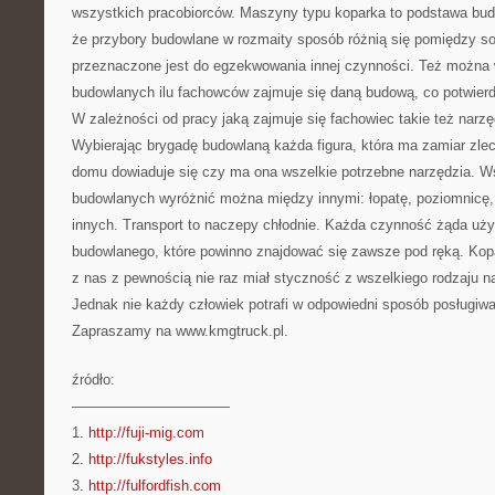
wszystkich pracobiorców. Maszyny typu koparka to podstawa budo
że przybory budowlane w rozmaity sposób różnią się pomiędzy s
przeznaczone jest do egzekwowania innej czynności. Też można 
budowlanych ilu fachowców zajmuje się daną budową, co potwierd
W zależności od pracy jaką zajmuje się fachowiec takie też narz
Wybierając brygadę budowlaną każda figura, która ma zamiar zlec
domu dowiaduje się czy ma ona wszelkie potrzebne narzędzia. W
budowlanych wyróżnić można między innymi: łopatę, poziomnicę, k
innych. Transport to naczepy chłodnie. Każda czynność żąda uży
budowlanego, które powinno znajdować się zawsze pod ręką. Kopa
z nas z pewnością nie raz miał styczność z wszelkiego rodzaju 
Jednak nie każdy człowiek potrafi w odpowiedni sposób posługiwa
Zapraszamy na www.kmgtruck.pl.
źródło:
———————————
1.
http://fuji-mig.com
2.
http://fukstyles.info
3.
http://fulfordfish.com