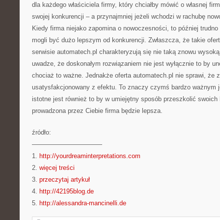
dla każdego właściciela firmy, który chciałby mówić o własnej firm
swojej konkurencji – a przynajmniej jeżeli wchodzi w rachubę no
Kiedy firma niejako zapomina o nowoczesności, to później trudn
mogli być dużo lepszym od konkurencji. Zwłaszcza, że takie ofer
serwisie automatech.pl charakteryzują się nie taką znowu wysok
uwadze, że doskonałym rozwiązaniem nie jest wyłącznie to by u
chociaż to ważne. Jednakże oferta automatech.pl nie sprawi, ż
usatysfakcjonowany z efektu. To znaczy czymś bardzo ważnym jes
istotne jest również to by w umiejętny sposób przeszkolić swoich 
prowadzona przez Ciebie firma będzie lepsza.
źródło:
———————————
1.
http://yourdreaminterpretations.com
2.
więcej treści
3.
przeczytaj artykuł
4.
http://42195blog.de
5.
http://alessandra-mancinelli.de