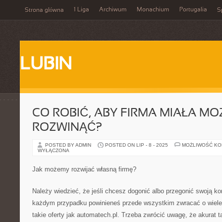
1 Liga
Archiwum
Monachium
Portugalia
Strona główna
S
LUBIN
CO ROBIĆ, ABY FIRMA MIAŁA MO
ROZWINĄĆ?
POSTED BY ADMIN
POSTED ON LIP - 8 - 2025
MOŻLIWOŚĆ K
WYŁĄCZONA
Jak możemy rozwijać własną firmę?
Należy wiedzieć, że jeśli chcesz dogonić albo przegonić swoją ko
każdym przypadku powinieneś przede wszystkim zwracać o wiel
takie oferty jak automatech.pl. Trzeba zwrócić uwagę, że akurat ta