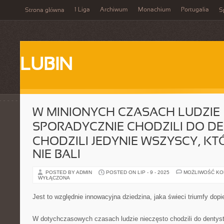
1 Liga
Archiwum
Monachium
Portugalia
Strona główna
S
LUBIN
W MINIONYCH CZASACH LUDZIE
SPORADYCZNIE CHODZILI DO D
CHODZILI JEDYNIE WSZYSCY, KT
NIE BALI
POSTED BY ADMIN
POSTED ON LIP - 9 - 2025
MOŻLIWOŚĆ K
WYŁĄCZONA
Jest to względnie innowacyjna dziedzina, jaka świeci triumfy dopie
W dotychczasowych czasach ludzie nieczęsto chodzili do dentysty 