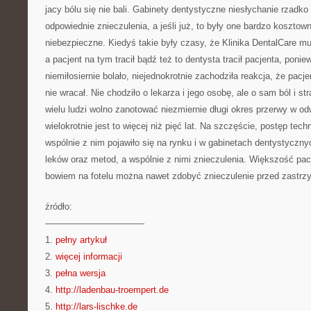
jacy bólu się nie bali. Gabinety dentystyczne niesłychanie rzadk
odpowiednie znieczulenia, a jeśli już, to były one bardzo koszto
niebezpieczne. Kiedyś takie były czasy, że Klinika DentalCare m
a pacjent na tym tracił bądź też to dentysta tracił pacjenta, ponie
niemiłosiernie bolało, niejednokrotnie zachodziła reakcja, że pacj
nie wracał. Nie chodziło o lekarza i jego osobę, ale o sam ból i 
wielu ludzi wolno zanotować niezmiernie długi okres przerwy w o
wielokrotnie jest to więcej niż pięć lat. Na szczęście, postęp tech
wspólnie z nim pojawiło się na rynku i w gabinetach dentystyczn
leków oraz metod, a wspólnie z nimi znieczulenia. Większość pacj
bowiem na fotelu można nawet zdobyć znieczulenie przed zastrz
źródło:
———————————
1.
pełny artykuł
2.
więcej informacji
3.
pełna wersja
4.
http://ladenbau-troempert.de
5.
http://lars-lischke.de