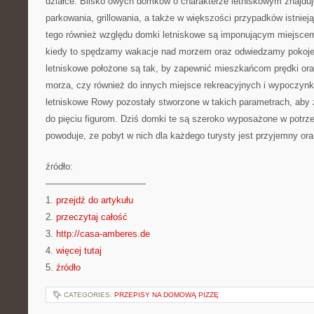
działce. Blisko owych domków o charakterze letniskowym znajduj
parkowania, grillowania, a także w większości przypadków istnieją
tego również względu domki letniskowe są imponującym miejscem
kiedy to spędzamy wakacje nad morzem oraz odwiedzamy pokoje
letniskowe położone są tak, by zapewnić mieszkańcom prędki ora
morza, czy również do innych miejsce rekreacyjnych i wypoczy
letniskowe Rowy pozostały stworzone w takich parametrach, aby 
do pięciu figurom. Dziś domki te są szeroko wyposażone w potrz
powoduje, ze pobyt w nich dla każdego turysty jest przyjemny ora
źródło:
———————————
1.
przejdź do artykułu
2.
przeczytaj całość
3.
http://casa-amberes.de
4.
więcej tutaj
5.
źródło
CATEGORIES:
PRZEPISY NA DOMOWĄ PIZZĘ