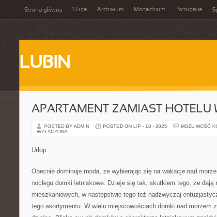
1 Liga
Archiwum
Monachium
Portugalia
Strona główna
S
LUBIN
APARTAMENT ZAMIAST HOTELU
POSTED BY ADMIN
POSTED ON LIP - 18 - 2025
MOŻLIWOŚĆ 
WYŁĄCZONA
Urlop
Obecnie dominuje moda, ze wybierając się na wakacje nad morz
noclegu domki letniskowe. Dzieje się tak, skutkiem tego, ze daj
mieszkaniowych, w następstwie tego też nadzwyczaj entuzjastyc
tego asortymentu. W wielu miejscowościach domki nad morzem zn