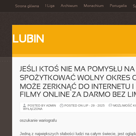
1 Liga
Archiwum
Monachium
Portugalia
Strona główna
S
LUBIN
JEŚLI KTOŚ NIE MA POMYSŁU NA 
SPOŻYTKOWAĆ WOLNY OKRES O
MOŻE ZERKNĄĆ DO INTERNETU I
FILMY ONLINE ZA DARMO BEZ LI
POSTED BY ADMIN
POSTED ON LIP - 29 - 2025
MOŻLIWOŚĆ 
WYŁĄCZONA
oszukanie wariografu
Jedną z największych słabości ludzi na całym świecie, jest ogląd