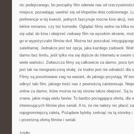
nic podejrzanego, bo porządny film oderwie nas od rzeczywistości
miejsce, pozwalając uwolnić się od kłopotów dnia codziennego. L
preferencje w tej kwestii, jednych fascynuje mocne kino akcji, inn
lekkie romanse, czy też komedie. Oglądać filmy wolno na kilka 
się udać do kina i obejrzeć ciekawy film na wysokim ekranie, mo
go w wypożyczalni filmów dvd. Można też poszukać intrygującego 
satelitarnej. Jednakże jest też opcja, jaka każdego zadowoli. Woln
darmo bez limitu, jeśli tylko ma się dojście do Internetu w swoi
wiele wartości. Zwłaszcza filmy są całkowicie za darmo, poza tym
jest tak na nieograniczoną skalę, że trudno jest nie odnaleźć dla 
Filmy są posortowane zwg na wariant, do jakiego przystają. W te
odkryć taki film, jakiego treść nas z pewnością zainteresuje. Niej
online za darmo, które można na tej stronie także obejrzeć. Są tu s
znane, jakie mają wielu fanów. To bardzo pociągająca oferta, dla
interesujących filmów plus seriali. A to, że nie należy nic płacić za
najogromniejszą zaletą. Pożądane byłoby zerknąć na tą stronkę i 
i przeróżną ofertą filmów i seriali.
źródło: