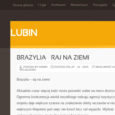
1 Liga
Archiwum
Monachium
Portugalia
Strona główna
S
LUBIN
BRAZYLIA – RAJ NA ZIEMI
POSTED BY ADMIN
POSTED ON LIP - 10 - 2025
MOŻLIWOŚĆ 
WYŁĄCZONA
Brazylia – raj na ziemi
Aktualnie coraz więcej ludzi może pozwolić sobie na nieco drożs
Ogromna konkurencja wśród wszelkiego rodzaju agencji turystyc
stopniu daje większe szanse na znalezienie oferty wczasów w nisk
większym kłopotem jest więc nie koszt lecz cel wyjazdu. Wybr