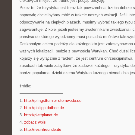
ciekawych miejsc, że trudno jest podjąć decyzję.
Przez to, że turystyka jest teraz tak powszechna, trzeba dobrze 
naprawdę chcielibyśmy robić w trakcie naszych wakacji. Jeśli inte
odpoczywanie na ciepłych plażach, musimy wybrać takiego typu o
zagwarantuje. Z kolei jeżeli jesteśmy zwolennikami zwiedzania i
państwo do którego wyjedziemy musi posiadać mnóstwo takowych 
Doskonałym celem podróży dla każdego kto jest zafascynowana 
ważnych lokalizacji, będzie z pewnością Watykan. Choć dużej lic
kojarzy się wyłącznie z faktem, że jest centrum chrześcijaństwa,
zasobach tak wiele zabytków, że zadowoli każdego. Turystyka do 
bardzo popularna, dzięki czemu Watykan każdego niemal dnia jes
źródło:
———————————
1.
http://pfingstturnier-stemwede.de
2.
http://philipp-dothee.de
3.
http://plattplanet.de
4.
zobacz wpis
5.
http://resinfreunde.de