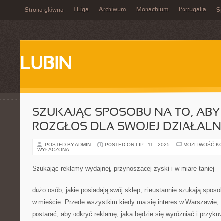
1 Liga
Archiwum
Monachium
Portugalia
Strona główna
S
LUBIN
SZUKAJĄC SPOSOBU NA TO, ABY
ROZGŁOS DLA SWOJEJ DZIAŁAL
POSTED BY ADMIN
POSTED ON LIP - 11 - 2025
MOŻLIWOŚĆ K
WYŁĄCZONA
Szukając reklamy wydajnej, przynoszącej zyski i w miarę taniej
dużo osób, jakie posiadają swój sklep, nieustannie szukają spos
w mieście. Przede wszystkim kiedy ma się interes w Warszawie, 
postarać, aby odkryć reklamę, jaka będzie się wyróżniać i przyku