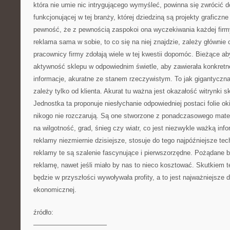
która nie umie nic intrygującego wymyśleć, powinna się zwrócić do
funkcjonującej w tej branży, której dziedziną są projekty graficz
pewność, że z pewnością zaspokoi ona wyczekiwania każdej firmy
reklama sama w sobie, to co się na niej znajdzie, zależy głównie o
pracownicy firmy zdołają wiele w tej kwestii dopomóc. Bieżące a
aktywność sklepu w odpowiednim świetle, aby zawierała konkretn
informacje, akuratne ze stanem rzeczywistym. To jak gigantyczna
zależy tylko od klienta. Akurat tu ważna jest okazałość witrynki s
Jednostka ta proponuje niesłychanie odpowiedniej postaci folie o
nikogo nie rozczarują. Są one stworzone z ponadczasowego materi
na wilgotność, grad, śnieg czy wiatr, co jest niezwykle ważką info
reklamy niezmiernie dzisiejsze, stosuje do tego najpóźniejsze tec
reklamy te są szalenie fascynujące i pierwszorzędne. Pożądane 
reklamę, nawet jeśli miało by nas to nieco kosztować. Skutkiem 
będzie w przyszłości wywoływała profity, a to jest najważniejsze 
ekonomicznej.
źródło:
———————————