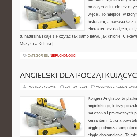
po całym dniu, ale też o ty
więcej. To miejsce, w który
historiami, a nowości łączą
charakter bez nadęcia, dzi
tu naturalna i daje się czytać tak samo łatwo, jak chłonie. Ciekawe
Muzyka a Kultura […]
CATEGORIES:
NIERUCHOMOŚCI
ANGIELSKI DLA POCZĄTKUJĄCY
POSTED BY ADMIN
LUT - 20 - 2026
MOŻLIWOŚĆ KOMENTOWA
Kongres Anglistów to platfo
angielskiego, którzy posz
nauczania i praktycznych 
kursantami. Strona powstał
ciągle podnoszą kompetencj
ciągłe doskonalenie. To mi