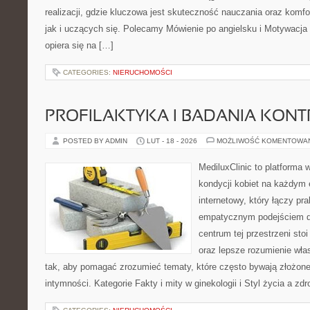
realizacji, gdzie kluczowa jest skuteczność nauczania oraz komf
jak i uczących się. Polecamy Mówienie po angielsku i Motywacja i
opiera się na […]
CATEGORIES:
NIERUCHOMOŚCI
PROFILAKTYKA I BADANIA KON
POSTED BY ADMIN
LUT - 18 - 2026
MOŻLIWOŚĆ KOMENTOWA
MediluxClinic to platforma 
kondycji kobiet na każdym e
internetowy, który łączy pr
empatycznym podejściem dl
centrum tej przestrzeni sto
oraz lepsze rozumienie wła
tak, aby pomagać zrozumieć tematy, które często bywają złożone
intymności. Kategorie Fakty i mity w ginekologii i Styl życia a z