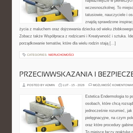
najważniejsze w pierwszych
wczesnoszkolnej. To miejs
tatusiowie, nauczyciele i o
znajdą sprawdzone inspirac
życia z maluchem oraz dojrzewania dziecka od wieku żłobkowego 
Zobacz także Współpraca z rodzicami i Kreatywność i sztuka. Ide
porządkowanie tematów, które dla wielu rodzin stają […]
CATEGORIES:
NIERUCHOMOŚCI
PRZECIWWSKAZANIA I BEZPIEC
POSTED BY ADMIN
LUT - 15 - 2026
MOŻLIWOŚĆ KOMENTOWA
Estetica Endermologia to p
osobach, które chcą rozsąd
jednocześnie rozumieć, jak 
pielęgnacyjne, na czym po
oraz które procedury gabine
To miejsce łączy praktykę 