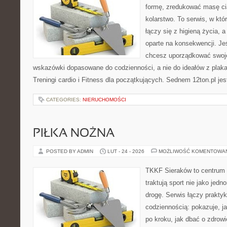
formę, zredukować masę cia
kolarstwo. To serwis, w kt
łączy się z higieną życia, a
oparte na konsekwencji. Je
chcesz uporządkować swoje 
wskazówki dopasowane do codzienności, a nie do ideałów z plakat
Treningi cardio i Fitness dla początkujących. Sednem 12ton.pl jes
CATEGORIES:
NIERUCHOMOŚCI
PIŁKA NOŻNA
POSTED BY ADMIN
LUT - 24 - 2026
MOŻLIWOŚĆ KOMENTOWA
TKKF Sieraków to centrum w
traktują sport nie jako jedn
drogę. Serwis łączy prakty
codziennością: pokazuje, 
po kroku, jak dbać o zdrowi