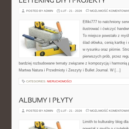
LETTERING DIY I PROJEKTY
POSTED BY ADMIN
LUT - 21 - 2026
MOŻLIWOŚĆ KOMENTOWA
Elfiki777 to natchniony ser
ilustrować i ćwiczyć handw
To miejsce powstało z myśl
ślad ołówka, cenią kartkę 
w rysunku oraz piśmie. Str
pierwszych prób, przez regu
bardziej rozbudowane tematy związane z kompozycją i harmonią 
Martwa Natura i Przedmioty i Zeszyty i Bullet Journal. W […]
CATEGORIES:
NIERUCHOMOŚCI
ALBUMY I PŁYTY
POSTED BY ADMIN
LUT - 21 - 2026
MOŻLIWOŚĆ KOMENTOWA
Limith to kulturalny blog dl
powstał z myślą o czyteln