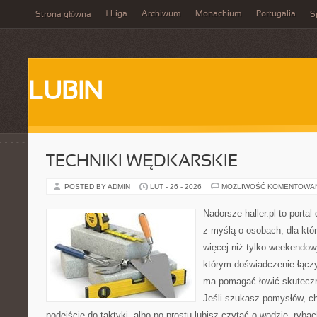
1 Liga
Archiwum
Monachium
Portugalia
Strona główna
S
LUBIN
TECHNIKI WĘDKARSKIE
POSTED BY ADMIN
LUT - 26 - 2026
MOŻLIWOŚĆ KOMENTOWA
Nadorsze-haller.pl to portal
z myślą o osobach, dla któr
więcej niż tylko weekendo
którym doświadczenie łączy
ma pomagać łowić skuteczni
Jeśli szukasz pomysłów, c
podejście do taktyki, albo po prostu lubisz czytać o wodzie, rybac