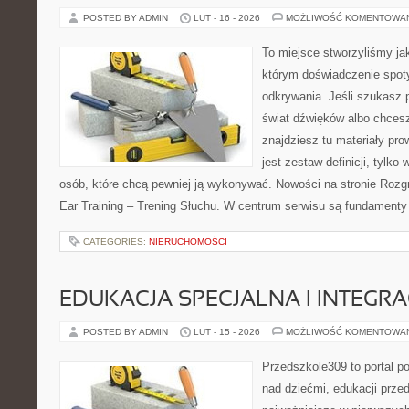
POSTED BY ADMIN
LUT - 16 - 2026
MOŻLIWOŚĆ KOMENTOWA
To miejsce stworzyliśmy ja
którym doświadczenie spoty
odkrywania. Jeśli szukasz p
świat dźwięków albo chces
znajdziesz tu materiały pro
jest zestaw definicji, tylko
osób, które chcą pewniej ją wykonywać. Nowości na stronie Rozg
Ear Training – Trening Słuchu. W centrum serwisu są fundament
CATEGORIES:
NIERUCHOMOŚCI
EDUKACJA SPECJALNA I INTEGR
POSTED BY ADMIN
LUT - 15 - 2026
MOŻLIWOŚĆ KOMENTOWA
Przedszkole309 to portal 
nad dziećmi, edukacji prze