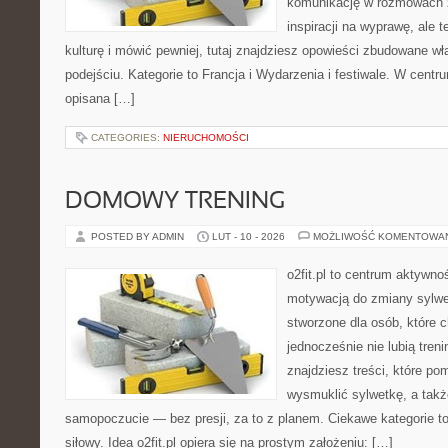
komunikację w rozmowach z
inspiracji na wyprawę, ale 
kulturę i mówić pewniej, tutaj znajdziesz opowieści zbudowane 
podejściu. Kategorie to Francja i Wydarzenia i festiwale. W centr
opisana […]
CATEGORIES:
NIERUCHOMOŚCI
DOMOWY TRENING
POSTED BY ADMIN
LUT - 10 - 2026
MOŻLIWOŚĆ KOMENTOWA
o2fit.pl to centrum aktywno
motywacją do zmiany sylwetk
stworzone dla osób, które 
jednocześnie nie lubią treni
znajdziesz treści, które po
wysmuklić sylwetkę, a takż
samopoczucie — bez presji, za to z planem. Ciekawe kategorie to 
siłowy. Idea o2fit.pl opiera się na prostym założeniu: […]