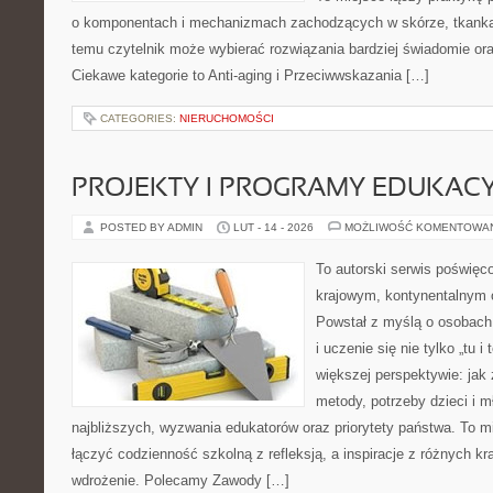
o komponentach i mechanizmach zachodzących w skórze, tkankac
temu czytelnik może wybierać rozwiązania bardziej świadomie or
Ciekawe kategorie to Anti-aging i Przeciwwskazania […]
CATEGORIES:
NIERUCHOMOŚCI
PROJEKTY I PROGRAMY EDUKAC
POSTED BY ADMIN
LUT - 14 - 2026
MOŻLIWOŚĆ KOMENTOWA
To autorski serwis poświęc
krajowym, kontynentalnym
Powstał z myślą o osobach,
i uczenie się nie tylko „tu i
większej perspektywie: jak 
metody, potrzeby dzieci i m
najbliższych, wyzwania edukatorów oraz priorytety państwa. To m
łączyć codzienność szkolną z refleksją, a inspiracje z różnych kr
wdrożenie. Polecamy Zawody […]