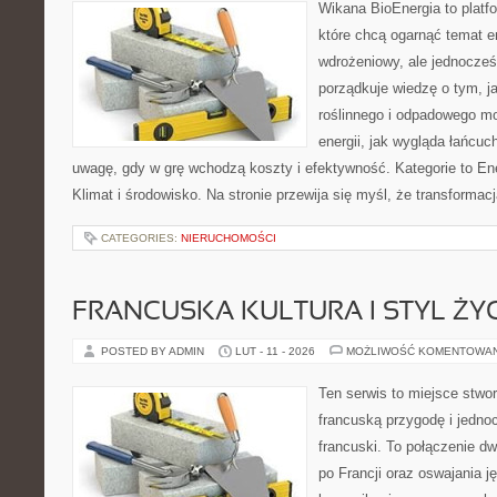
Wikana BioEnergia to platf
które chcą ogarnąć temat e
wdrożeniowy, ale jednocześ
porządkuje wiedzę o tym, 
roślinnego i odpadowego mo
energii, jak wygląda łańcu
uwagę, gdy w grę wchodzą koszty i efektywność. Kategorie to Ene
Klimat i środowisko. Na stronie przewija się myśl, że transforma
CATEGORIES:
NIERUCHOMOŚCI
FRANCUSKA KULTURA I STYL ŻY
POSTED BY ADMIN
LUT - 11 - 2026
MOŻLIWOŚĆ KOMENTOWA
Ten serwis to miejsce stwor
francuską przygodę i jednoc
francuski. To połączenie d
po Francji oraz oswajania ję