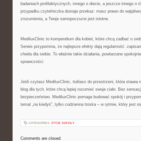
badaniach profilaktycznych, innego o diecie, a jeszcze innego 
przypadku czytelniczka dostaje przekaz: masz prawo do wątpliw
zrozumienia, a Twoje samopoczucie jest istotne.
MediluxClinic to kompendium dla kobiet, które chcą zadbać o sieb
Serwis przypomina, że najlepsze efekty dają regularność: zapisan
chwila dla siebie. To właśnie takie działania, powtarzane spokojni
sprawczości.
Jeśli czytasz MediluxClinic, trafiasz do przestrzeni, która stawia
blog dla tych, które chcą lepiej rozumieć swoje ciało. Bez sensacj
bezpieczeństwo. MediluxClinic pomaga budować spokój i przypomi
temat „na kiedyś”, tylko codzienna troska – w rytmie, który jest os
CATEGORIES:
ŻYCIE SZKOŁY
Comments are closed.