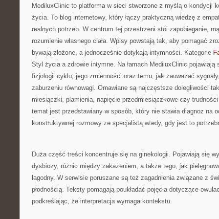
MediluxClinic to platforma w sieci stworzone z myślą o kondycji 
życia. To blog internetowy, który łączy praktyczną wiedzę z emp
realnych potrzeb. W centrum tej przestrzeni stoi zapobieganie, m
rozumienie własnego ciała. Wpisy powstają tak, aby pomagać zro
bywają złożone, a jednocześnie dotykają intymności. Kategorie
Fa
Styl życia a zdrowie intymne. Na łamach MediluxClinic pojawiają 
fizjologii cyklu, jego zmienności oraz temu, jak zauważać sygnał
zaburzeniu równowagi. Omawiane są najczęstsze dolegliwości taki
miesiączki, plamienia, napięcie przedmiesiączkowe czy trudności
temat jest przedstawiany w sposób, który nie stawia diagnoz na o
konstruktywnej rozmowy ze specjalistą wtedy, gdy jest to potrzeb
Duża część treści koncentruje się na ginekologii. Pojawiają się w
dysbiozy, różnic między zakażeniem, a także tego, jak pielęgn
łagodny. W serwisie poruszane są też zagadnienia związane z św
płodnością. Teksty pomagają poukładać pojęcia dotyczące owulac
podkreślając, że interpretacja wymaga kontekstu.