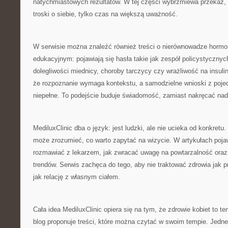
natychmiastowych rezultatów. W tej części wybrzmiewa przekaz, ż
troski o siebie, tylko czas na większą uważność.
W serwisie można znaleźć również treści o nierównowadze hormon
edukacyjnym: pojawiają się hasła takie jak zespół policystycznych
dolegliwości miednicy, choroby tarczycy czy wrażliwość na insuli
że rozpoznanie wymaga kontekstu, a samodzielne wnioski z poj
niepełne. To podejście buduje świadomość, zamiast nakręcać nadi
MediluxClinic dba o język: jest ludzki, ale nie ucieka od konkretu
może zrozumieć, co warto zapytać na wizycie. W artykułach pojaw
rozmawiać z lekarzem, jak zwracać uwagę na powtarzalność oraz
trendów. Serwis zachęca do tego, aby nie traktować zdrowia jak p
jak relację z własnym ciałem.
Cała idea MediluxClinic opiera się na tym, że zdrowie kobiet to t
blog proponuje treści, które można czytać w swoim tempie. Jedne