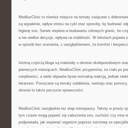
MediluxClinic to również miejsce na tematy związane z dobros
są wypalenie, wpływ stresu na cykl oraz sposoby, by budować o
higienę snu. Serwis wspiera w budowaniu zdrowych granic, bo czę
a nie wielkie decyzje, wpływa na stabilność. W tekstach pojawia 
w sposób bez oceniania, z uwzględnieniem, że komfort i bezpiec
Istotną częścią bloga są materiały o okresie okołoporodowym oraz
pierwszych miesiącach. MediluxClinic przypomina, że ciało po po
cierpliwości, a wiele objawów bywa normalną reakcją, jednak niek
lekarzem. Poruszane są tematy osłabienia, nastroju oraz pomocy,
okresie to także poczucie sprawczości.
MediluxClinic uwzględnia też etap menopauzy. Teksty w prosty s
tym czasie mogą pojawić się zaburzenia snu, suchość czy inna re
podpowiada, jak wspierać organizm poprzez rozmowę ze specjalis