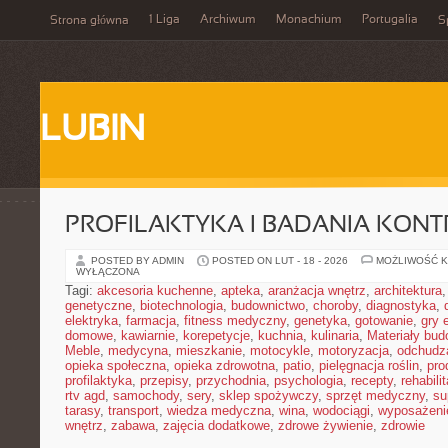
1 Liga
Archiwum
Monachium
Portugalia
Strona główna
S
LUBIN
PROFILAKTYKA I BADANIA KON
POSTED BY ADMIN
POSTED ON LUT - 18 - 2026
MOŻLIWOŚĆ 
WYŁĄCZONA
Tagi:
akcesoria kuchenne
,
apteka
,
aranżacja wnętrz
,
architektura
genetyczne
,
biotechnologia
,
budownictwo
,
choroby
,
diagnostyka
,
elektryka
,
farmacja
,
fitness medyczny
,
genetyka
,
gotowanie
,
gry 
domowe
,
kawiarnie
,
korepetycje
,
kuchnia
,
kulinaria
,
Materiały bud
Meble
,
medycyna
,
mieszkanie
,
motocykle
,
motoryzacja
,
odchudz
opieka społeczna
,
opieka zdrowotna
,
patio
,
pielęgnacja roślin
,
pro
profilaktyka
,
przepisy
,
przychodnia
,
psychologia
,
recepty
,
rehabili
rtv agd
,
samochody
,
sery
,
sklep spożywczy
,
sprzęt medyczny
,
su
tarasy
,
transport
,
wiedza medyczna
,
wina
,
wodociągi
,
wyposażeni
wnętrz
,
zabawa
,
zajęcia dodatkowe
,
zdrowe żywienie
,
zdrowie