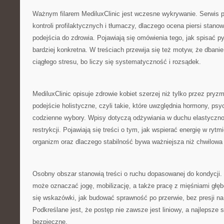
Ważnym filarem MediluxClinic jest wczesne wykrywanie. Serwis 
kontroli profilaktycznych i tłumaczy, dlaczego ocena piersi stan
podejścia do zdrowia. Pojawiają się omówienia tego, jak spisać py
bardziej konkretna. W treściach przewija się też motyw, że dbani
ciągłego stresu, bo liczy się systematyczność i rozsądek.
MediluxClinic opisuje zdrowie kobiet szerzej niż tylko przez pryz
podejście holistyczne, czyli takie, które uwzględnia hormony, ps
codzienne wybory. Wpisy dotyczą odżywiania w duchu elastyczno
restrykcji. Pojawiają się treści o tym, jak wspierać energię w rytm
organizm oraz dlaczego stabilność bywa ważniejsza niż chwilowa
Osobny obszar stanowią treści o ruchu dopasowanej do kondycji.
może oznaczać jogę, mobilizację, a także pracę z mięśniami głęb
się wskazówki, jak budować sprawność po przerwie, bez presji na
Podkreślane jest, że postęp nie zawsze jest liniowy, a najlepsze st
bezpieczne.