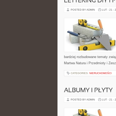
LETTERING DIY I
POSTED BY ADMIN
LUT - 21 - 
bardziej rozbudowane tematy zwią
Martwa Natura i Przedmioty i Zeszy
CATEGORIES:
NIERUCHOMOŚCI
ALBUMY I PŁYTY
POSTED BY ADMIN
LUT - 21 - 