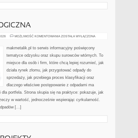
OGICZNA
EDUKACJA
2026
MOŻLIWOŚĆ KOMENTOWANIA
ZOSTAŁA WYŁĄCZONA
EKOLOGICZNA
makmetalik.pl to serwis informacyjny poświęcony
tematyce odzysku oraz skupu surowców wtórnych. To
miejsce dla osób i firm, które chcą lepiej rozumieć, jak
działa rynek złomu, jak przygotować odpady do
sprzedaży, jak przebiega proces klasyfikacji oraz
dlaczego właściwe postępowanie z odpadami ma
 dla portfela. Strona skupia się na praktyce: pokazuje, jak
zeczy w wartość, jednocześnie wspierając cyrkularność.
odpadów […]