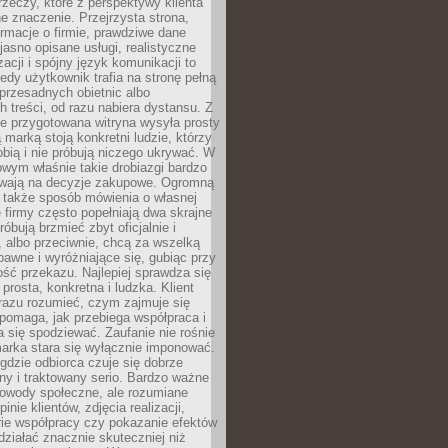
rzeczy, które z perspektywy klienta
 znaczenie. Przejrzysta strona,
ormacje o firmie, prawdziwe dane
jasno opisane usługi, realistyczne
zacji i spójny język komunikacji to
edy użytkownik trafia na stronę pełną
 przesadnych obietnic albo
 treści, od razu nabiera dystansu. Z
ie przygotowana witryna wysyła prosty
ą marką stoją konkretni ludzie, którzy
obią i nie próbują niczego ukrywać. W
owym właśnie takie drobiazgi bardzo
wają na decyzje zakupowe. Ogromną
 także sposób mówienia o własnej
e firmy często popełniają dwa skrajne
róbują brzmieć zbyt oficjalnie i
 albo przeciwnie, chcą za wszelką
awne i wyróżniające się, gubiąc przy
ść przekazu. Najlepiej sprawdza się
prosta, konkretna i ludzka. Klient
razu rozumieć, czym zajmuje się
pomaga, jak przebiega współpraca i
się spodziewać. Zaufanie nie rośnie
arka stara się wyłącznie imponować.
gdzie odbiorca czuje się dobrze
y i traktowany serio. Bardzo ważne
dowody społeczne, ale rozumiane
inie klientów, zdjęcia realizacji,
orie współpracy czy pokazanie efektów
ziałać znacznie skuteczniej niż