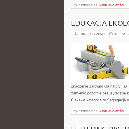
CATEGORIES:
NIERUCHOMOŚCI
EDUKACJA EKOL
POSTED BY ADMIN
LUT - 22 - 
znaczenie zarówno dla natury, jak i
zamienić pozornie bezużyteczne r
Ciekawe kategorie to Segregacja 
CATEGORIES:
NIERUCHOMOŚCI