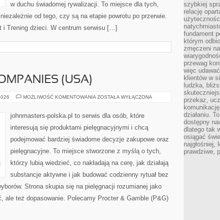
w duchu świadomej rywalizacji. To miejsce dla tych,
szybkiej spr
relację opart
niezależnie od tego, czy są na etapie powrotu po przerwie.
użyteczności
natychmiasto
i Trening dzieci. W centrum serwisu […]
fundament po
którym odbio
zmęczeni na
wiarygodność
przewag kon
więc udawać 
klientów w s
OMPANIES (USA)
ludzka, bliż
skuteczniejs
ESTÉE
2026
MOŻLIWOŚĆ KOMENTOWANIA
ZOSTAŁA WYŁĄCZONA
przekaz, ucz
LAUDER
komunikację,
COMPANIES
(USA)
działaniu. T
johnmasters-polska.pl to serwis dla osób, które
dostępny na
interesują się produktami pielęgnacyjnymi i chcą
dlatego tak w
osiągać świe
podejmować bardziej świadome decyzje zakupowe oraz
najgłośniej, 
pielęgnacyjne. To miejsce stworzone z myślą o tych,
prawdziwe, 
którzy lubią wiedzieć, co nakładają na cerę, jak działają
substancje aktywne i jak budować codzienny rytuał bez
borów. Strona skupia się na pielęgnacji rozumianej jako
ość, ale też dopasowanie. Polecamy Procter & Gamble (P&G)