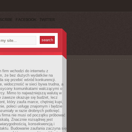
SCRIBE
FACEBOOK
TWITTER
 firm wchodzi do internetu z
m, że bez dużych wydatków na
da się przebić wśród konkurencji.
, widoczność w sieci bywa trudna, a
nasycony komunikatami walczącymi o
cy. Mimo to najważniejszą walutą w
ie zawsze okazuje się budżet, lecz
ent, który zaufa marce, chętniej kupi,
ie, poleci usługę znajomym i będzie
ozumiały w razie drobnych potknięć.
 firma nie musi od początku próbować
kalą. Znacznie rozsądniej jest
wiarygodnością, konsekwencją i
taktu. Budowanie zaufania zaczyna się