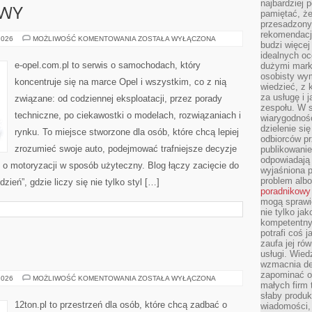
najbardziej 
AWY
pamiętać, że
przesadzony
rekomendacj
USTERKI
2026
MOŻLIWOŚĆ KOMENTOWANIA
ZOSTAŁA WYŁĄCZONA
budzi więcej 
I
NAPRAWY
idealnych oc
e-opel.com.pl to serwis o samochodach, który
dużymi mark
osobisty wymi
koncentruje się na marce Opel i wszystkim, co z nią
wiedzieć, z 
za usługę i 
związane: od codziennej eksploatacji, przez porady
zespołu. W 
techniczne, po ciekawostki o modelach, rozwiązaniach i
wiarygodnoś
dzielenie si
rynku. To miejsce stworzone dla osób, które chcą lepiej
odbiorców pr
zrozumieć swoje auto, podejmować trafniejsze decyzje
publikowanie
odpowiadają 
 o motoryzacji w sposób użyteczny. Blog łączy zacięcie do
wyjaśniona 
problem albo
eń”, gdzie liczy się nie tylko styl […]
poradnikowy
mogą sprawi
nie tylko ja
kompetentny 
potrafi coś 
zaufa jej ró
usługi. Wied
wzmacnia de
zapominać o 
YOGA
2026
MOŻLIWOŚĆ KOMENTOWANIA
ZOSTAŁA WYŁĄCZONA
małych firm t
I
PILATES
słaby produk
12ton.pl to przestrzeń dla osób, które chcą zadbać o
wiadomości,