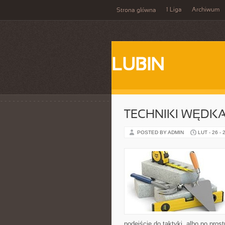
1 Liga
Archiwum
Strona główna
LUBIN
TECHNIKI WĘDKA
POSTED BY ADMIN
LUT - 26 - 
podejście do taktyki, albo po pros