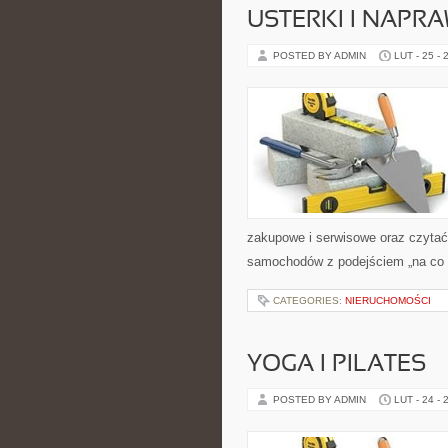
USTERKI I NAPR
POSTED BY ADMIN
LUT - 25 - 
zakupowe i serwisowe oraz czytać
samochodów z podejściem „na co dzi
CATEGORIES:
NIERUCHOMOŚCI
YOGA I PILATES
POSTED BY ADMIN
LUT - 24 - 