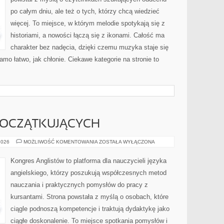
po całym dniu, ale też o tych, którzy chcą wiedzieć
więcej. To miejsce, w którym melodie spotykają się z
historiami, a nowości łączą się z ikonami. Całość ma
charakter bez nadęcia, dzięki czemu muzyka staje się
samo łatwo, jak chłonie. Ciekawe kategorie na stronie to
POCZĄTKUJĄCYCH
ANGIELSKI
2026
MOŻLIWOŚĆ KOMENTOWANIA
ZOSTAŁA WYŁĄCZONA
DLA
POCZĄTKUJĄCYCH
Kongres Anglistów to platforma dla nauczycieli języka
angielskiego, którzy poszukują współczesnych metod
nauczania i praktycznych pomysłów do pracy z
kursantami. Strona powstała z myślą o osobach, które
ciągle podnoszą kompetencje i traktują dydaktykę jako
ciągłe doskonalenie. To miejsce spotkania pomysłów i