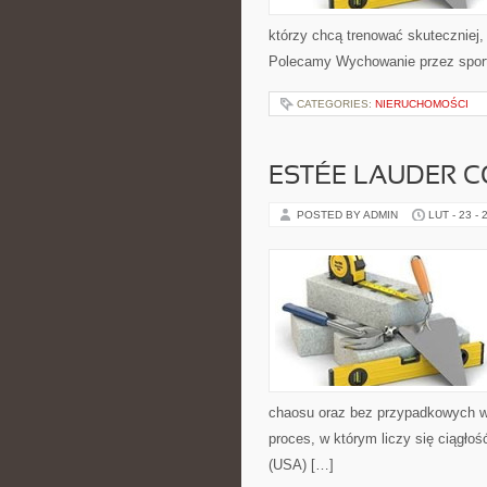
którzy chcą trenować skuteczniej, 
Polecamy Wychowanie przez sport 
CATEGORIES:
NIERUCHOMOŚCI
ESTÉE LAUDER C
POSTED BY ADMIN
LUT - 23 - 
chaosu oraz bez przypadkowych wy
proces, w którym liczy się ciągł
(USA) […]