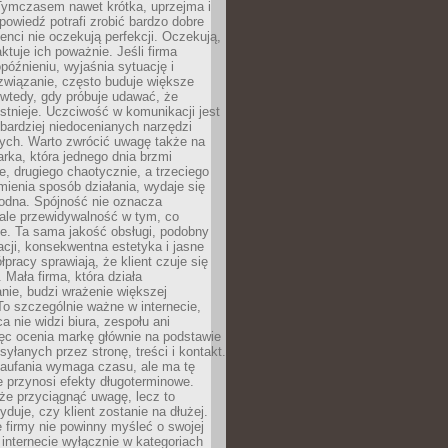
 Tymczasem nawet krótka, uprzejma i
owiedź potrafi zrobić bardzo dobre
ienci nie oczekują perfekcji. Oczekują,
aktuje ich poważnie. Jeśli firma
opóźnieniu, wyjaśnia sytuację i
związanie, często buduje większe
 wtedy, gdy próbuje udawać, że
istnieje. Uczciwość w komunikacji jest
bardziej niedocenianych narzędzi
ych. Warto zwrócić uwagę także na
rka, która jednego dnia brzmi
ie, drugiego chaotycznie, a trzeciego
mienia sposób działania, wydaje się
godna. Spójność nie oznacza
 ale przewidywalność w tym, co
e. Ta sama jakość obsługi, podobny
cji, konsekwentna estetyka i jasne
pracy sprawiają, że klient czuje się
 Mała firma, która działa
nie, budzi wrażenie większej
 To szczególnie ważne w internecie,
a nie widzi biura, zespołu ani
ęc ocenia markę głównie na podstawie
yłanych przez stronę, treści i kontakt.
aufania wymaga czasu, ale ma tę
 przynosi efekty długoterminowe.
e przyciągnąć uwagę, lecz to
yduje, czy klient zostanie na dłużej.
 firmy nie powinny myśleć o swojej
internecie wyłącznie w kategoriach