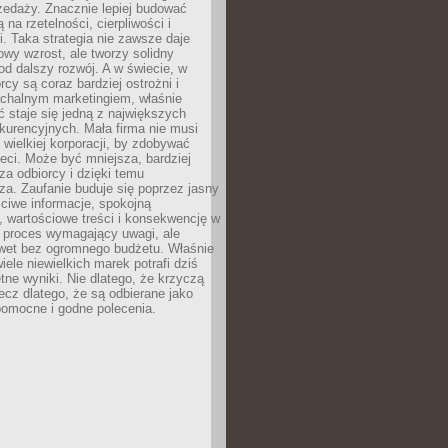
zedaży. Znacznie lepiej budować
ą na rzetelności, cierpliwości i
. Taka strategia nie zawsze daje
wy wzrost, ale tworzy solidny
d dalszy rozwój. A w świecie, w
rcy są coraz bardziej ostrożni i
chalnym marketingiem, właśnie
 staje się jedną z największych
kurencyjnych. Mała firma nie musi
wielkiej korporacji, by zdobywać
ieci. Może być mniejsza, bardziej
sza odbiorcy i dzięki temu
za. Zaufanie buduje się poprzez jasny
ciwe informacje, spokojną
 wartościowe treści i konsekwencję w
o proces wymagający uwagi, ale
wet bez ogromnego budżetu. Właśnie
iele niewielkich marek potrafi dziś
tne wyniki. Nie dlatego, że krzyczą
lecz dlatego, że są odbierane jako
pomocne i godne polecenia.