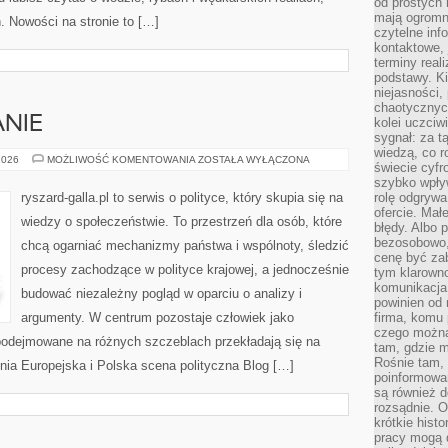
od prostych 
mają ogromne
. Nowości na stronie to […]
czytelne inf
kontaktowe, 
terminy reali
podstawy. Ki
niejasności,
chaotycznych
NIE
kolei uczciw
sygnał: za t
wiedzą, co r
WYBORY
2026
MOŻLIWOŚĆ KOMENTOWANIA
ZOSTAŁA WYŁĄCZONA
świecie cyfr
I
KAMPANIE
szybko wpły
ryszard-galla.pl to serwis o polityce, który skupia się na
rolę odgrywa
ofercie. Mał
wiedzy o społeczeństwie. To przestrzeń dla osób, które
błędy. Albo p
bezosobowo,
chcą ogarniać mechanizmy państwa i wspólnoty, śledzić
cenę być zab
procesy zachodzące w polityce krajowej, a jednocześnie
tym klarowno
komunikacja 
budować niezależny pogląd w oparciu o analizy i
powinien od 
argumenty. W centrum pozostaje człowiek jako
firma, komu 
czego można 
 podejmowane na różnych szczeblach przekładają się na
tam, gdzie m
Rośnie tam, 
Unia Europejska i Polska scena polityczna Blog […]
poinformowan
są również 
rozsądnie. Op
krótkie hist
pracy mogą d