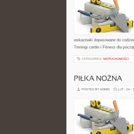
wskazówki dopasowane do codzienno
Treningi cardio i Fitness dla pocz
CATEGORIES:
NIERUCHOMOŚCI
PIŁKA NOŻNA
POSTED BY ADMIN
LUT - 24 - 