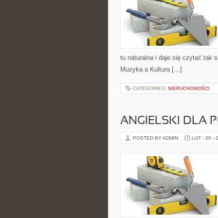
tu naturalna i daje się czytać tak 
Muzyka a Kultura […]
CATEGORIES:
NIERUCHOMOŚCI
ANGIELSKI DLA 
POSTED BY ADMIN
LUT - 20 - 