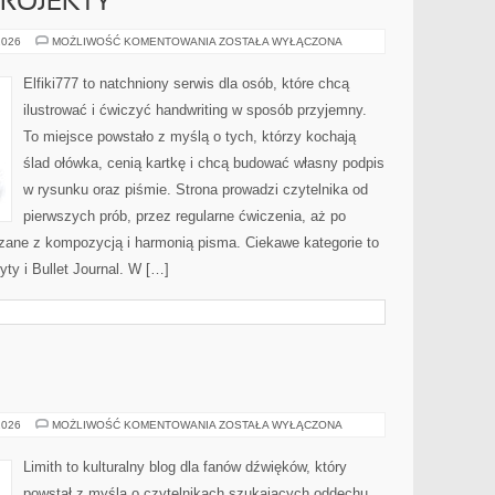
 PROJEKTY
LETTERING
2026
MOŻLIWOŚĆ KOMENTOWANIA
ZOSTAŁA WYŁĄCZONA
DIY
I
PROJEKTY
Elfiki777 to natchniony serwis dla osób, które chcą
ilustrować i ćwiczyć handwriting w sposób przyjemny.
To miejsce powstało z myślą o tych, którzy kochają
ślad ołówka, cenią kartkę i chcą budować własny podpis
w rysunku oraz piśmie. Strona prowadzi czytelnika od
pierwszych prób, przez regularne ćwiczenia, aż po
zane z kompozycją i harmonią pisma. Ciekawe kategorie to
ty i Bullet Journal. W […]
ALBUMY
2026
MOŻLIWOŚĆ KOMENTOWANIA
ZOSTAŁA WYŁĄCZONA
I
PŁYTY
Limith to kulturalny blog dla fanów dźwięków, który
powstał z myślą o czytelnikach szukających oddechu