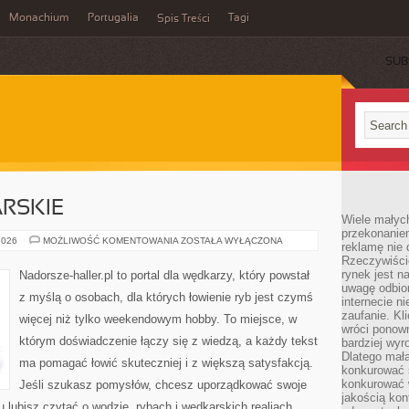
Monachium
Portugalia
Tagi
Spis Treści
SUB
RSKIE
Wiele małych
przekonanie
TECHNIKI
2026
MOŻLIWOŚĆ KOMENTOWANIA
ZOSTAŁA WYŁĄCZONA
reklamę nie 
WĘDKARSKIE
Rzeczywiście
rynek jest 
Nadorsze-haller.pl to portal dla wędkarzy, który powstał
uwagę odbior
z myślą o osobach, dla których łowienie ryb jest czymś
internecie n
zaufanie. Kli
więcej niż tylko weekendowym hobby. To miejsce, w
wróci ponown
którym doświadczenie łączy się z wiedzą, a każdy tekst
bardziej wyr
Dlatego mała
ma pomagać łowić skuteczniej i z większą satysfakcją.
konkurować s
konkurować 
Jeśli szukasz pomysłów, chcesz uporządkować swoje
jakością kon
tu lubisz czytać o wodzie, rybach i wędkarskich realiach,