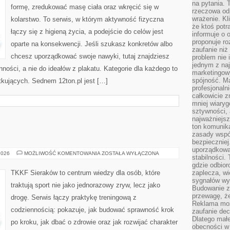
na pytania.
formę, zredukować masę ciała oraz wkręcić się w
rzeczowa odp
wrażenie. Kl
kolarstwo. To serwis, w którym aktywność fizyczna
że ktoś potr
łączy się z higieną życia, a podejście do celów jest
informuje o 
proponuje ro
oparte na konsekwencji. Jeśli szukasz konkretów albo
zaufanie niż
chcesz uporządkować swoje nawyki, tutaj znajdziesz
problem nie 
jednym z naj
ści, a nie do ideałów z plakatu. Kategorie dla każdego to
marketingow
spójność. Ma
ątkujących. Sednem 12ton.pl jest […]
profesjonaln
całkowicie z
mniej wiary
sztywności,
najważniejsz
ton komunika
zasady współ
bezpieczniej.
uporządkowa
PIŁKA
2026
MOŻLIWOŚĆ KOMENTOWANIA
ZOSTAŁA WYŁĄCZONA
stabilności.
NOŻNA
gdzie odbiorc
TKKF Sieraków to centrum wiedzy dla osób, które
zaplecza, wi
sygnałów wys
traktują sport nie jako jednorazowy zryw, lecz jako
Budowanie z
przewagę, że
drogę. Serwis łączy praktykę treningową z
Reklama moż
codziennością: pokazuje, jak budować sprawność krok
zaufanie dec
Dlatego małe
po kroku, jak dbać o zdrowie oraz jak rozwijać charakter
obecności w 