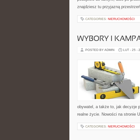
znajdziesz tu przyjazną przestrzeń
CATEGORIES:
NIERUCHOMOŚCI
WYBORY I KAMPA
POSTED BY ADMIN
LUT - 25 - 
obywatel, a także to, jak decyzje
realne życie. Nowości na stronie 
CATEGORIES:
NIERUCHOMOŚCI