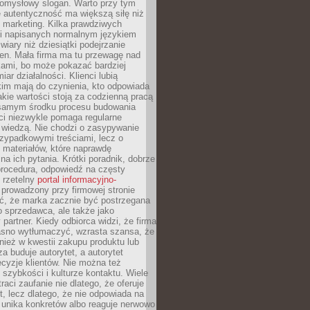
pomysłowy slogan. Warto przy tym
 autentyczność ma większą siłę niż
 marketing. Kilka prawdziwych
i napisanych normalnym językiem
wiary niż dziesiątki podejrzanie
en. Mała firma ma tu przewagę nad
ami, bo może pokazać bardziej
ar działalności. Klienci lubią
kim mają do czynienia, kto odpowiada
jakie wartości stoją za codzienną pracą
samym środku procesu budowania
ci niezwykle pomaga regularne
ę wiedzą. Nie chodzi o zasypywanie
zypadkowymi treściami, lecz o
 materiałów, które naprawdę
na ich pytania. Krótki poradnik, dobrze
procedura, odpowiedź na częsty
 rzetelny
portal informacyjno-
prowadzony przy firmowej stronie
ć, że marka zacznie być postrzegana
ko sprzedawca, ale także jako
partner. Kiedy odbiorca widzi, że firma
jasno wytłumaczyć, wzrasta szansa, że
wnież w kwestii zakupu produktu lub
za buduje autorytet, a autorytet
cyzje klientów. Nie można też
szybkości i kulturze kontaktu. Wiele
raci zaufanie nie dlatego, że oferuje
t, lecz dlatego, że nie odpowiada na
 unika konkretów albo reaguje nerwowo