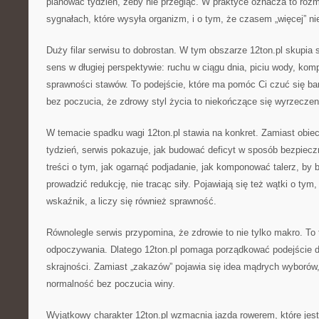
planować tydzień, żeby nie przegiąć. W praktyce oznacza to roz
sygnałach, które wysyła organizm, i o tym, że czasem „więcej” nie
Duży filar serwisu to dobrostan. W tym obszarze 12ton.pl skupia 
sens w długiej perspektywie: ruchu w ciągu dnia, piciu wody, kom
sprawności stawów. To podejście, które ma pomóc Ci czuć się bar
bez poczucia, że zdrowy styl życia to niekończące się wyrzeczen
W temacie spadku wagi 12ton.pl stawia na konkret. Zamiast obi
tydzień, serwis pokazuje, jak budować deficyt w sposób bezpiec
treści o tym, jak ogarnąć podjadanie, jak komponować talerz, by b
prowadzić redukcję, nie tracąc siły. Pojawiają się też wątki o tym
wskaźnik, a liczy się również sprawność.
Równolegle serwis przypomina, że zdrowie to nie tylko makro. To
odpoczywania. Dlatego 12ton.pl pomaga porządkować podejście do
skrajności. Zamiast „zakazów” pojawia się idea mądrych wyborów,
normalność bez poczucia winy.
Wyjątkowy charakter 12ton.pl wzmacnia jazda rowerem, które jest