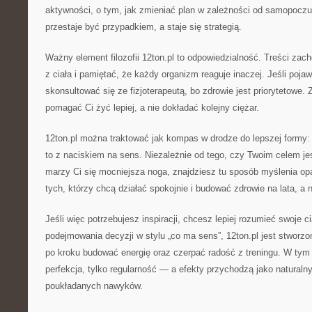
aktywności, o tym, jak zmieniać plan w zależności od samopoczuc
przestaje być przypadkiem, a staje się strategią.
Ważny element filozofii 12ton.pl to odpowiedzialność. Treści zac
z ciała i pamiętać, że każdy organizm reaguje inaczej. Jeśli pojawi
skonsultować się ze fizjoterapeutą, bo zdrowie jest priorytetowe.
pomagać Ci żyć lepiej, a nie dokładać kolejny ciężar.
12ton.pl można traktować jak kompas w drodze do lepszej formy:
to z naciskiem na sens. Niezależnie od tego, czy Twoim celem j
marzy Ci się mocniejsza noga, znajdziesz tu sposób myślenia opa
tych, którzy chcą działać spokojnie i budować zdrowie na lata, a n
Jeśli więc potrzebujesz inspiracji, chcesz lepiej rozumieć swoje ci
podejmowania decyzji w stylu „co ma sens”, 12ton.pl jest stworzo
po kroku budować energię oraz czerpać radość z treningu. W tym p
perfekcja, tylko regularność — a efekty przychodzą jako naturalny
poukładanych nawyków.