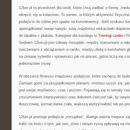
12ton.pl to przestrzeń dla osób, które chcą zadbać o formę, zre
wkręcić się w kolarstwo. To serwis, w którym aktywność fizyczna ł
podejście do celów jest oparte na konsekwencji. Jeśli szukasz k
uporządkować swoje nawyki, tutaj znajdziesz wskazówki dopasow
do ideałów z plakatu. Kategorie dla każdego to
Treningi cardio
i Fi
Sednem 12ton.pl jest zdrowy rozsądek: między marzeniami a od
ćwiczeniami z obciążeniem a cardio, między dietą a komfortem g
na zmianę sylwetki i sprawności jak na proces, gdzie liczą się co
jednorazowe zrywy.
W obszarze fitnessu znajdziesz podejście, które zachęca do bu
Zamiast gonić za przypadkowymi planami, możesz uczyć się, jak 
pod swoje możliwości, czas i poziom. Pojawiają się tu tematy zwi
zrozumieniem intensywności oraz doborem ćwiczeń tak, by wspierał
tłuszczowej, wzmacnianie ciała, większą wytrzymałość lub po pr
12ton.pl promuje podejście „rozsądnie”, dlatego ważne miejsce z
trafić na treści o tym, jak sen, stres i tempo życia wpływają na m