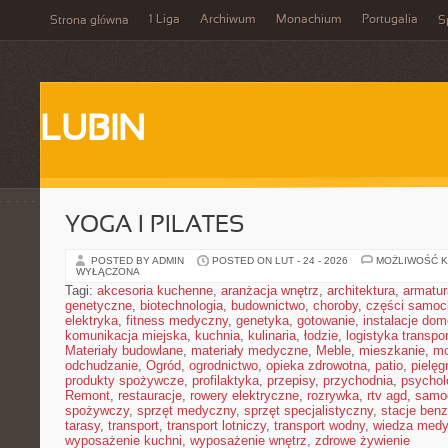
1 Liga
Archiwum
Monachium
Portugalia
Strona główna
S
LUBIN
YOGA I PILATES
POSTED BY ADMIN
POSTED ON LUT - 24 - 2026
MOŻLIWOŚĆ 
WYŁĄCZONA
Tagi:
akcesoria kuchenne
,
aranżacja wnętrz
,
architektura
,
armatur
genetyczne
,
biotechnologia
,
budownictwo
,
choroby
,
części samo
elektryka
,
fitness medyczny
,
genetyka
,
gotowanie
,
instalacje do
komunikacja miejska
,
kuchnia
,
kulinaria
,
łodzie
,
logistyka transpo
Materiały budowlane
,
materiały medyczne
,
Meble
,
mieszkanie
,
mo
odchudzanie
,
Ogród
,
ogrodnictwo
,
opieka zdrowotna
,
patio
,
pielęg
produkty spożywcze
,
profilaktyka
,
przepisy
,
przychodnia
,
psychol
Remont
,
restauracje
,
rowery elektryczne
,
rozrywka
,
rtv agd
,
samo
spożywczy
,
sprzęt medyczny
,
sprzęt specjalistyczny
,
stacje ben
tarasy
,
transport
,
transport lotniczy
,
transport wodny
,
wiedza med
wyposażenie kuchni
,
wyposażenie wnętrz
,
zdrowe żywienie