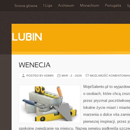
1 Liga
Archiwum
Monachium
Portugalia
Strona główna
S
LUBIN
WENECJA
POSTED BY ADMIN
MAR - 2 - 2026
MOŻLIWOŚĆ KOMENTOWAN
MojeSalento.pl to wyjazdow
o osobach, które chcą zroz
przez pryzmat pocztówkowy
lokalne życie miast i miast
marzenia o dolce vita zamie
pierwszej inspiracji, przez 
spokojne zwiedzanie na miejscu. Nazwa serwisu podkreśla szczeg