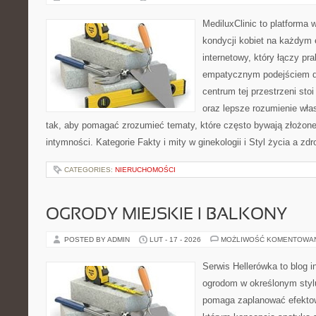
MediluxClinic to platforma 
kondycji kobiet na każdym e
internetowy, który łączy pr
empatycznym podejściem dl
centrum tej przestrzeni sto
oraz lepsze rozumienie wła
tak, aby pomagać zrozumieć tematy, które często bywają złożone
intymności. Kategorie Fakty i mity w ginekologii i Styl życia a z
CATEGORIES:
NIERUCHOMOŚCI
OGRODY MIEJSKIE I BALKONY
POSTED BY ADMIN
LUT - 17 - 2026
MOŻLIWOŚĆ KOMENTOWA
Serwis Hellerówka to blog 
ogrodom w określonym styl
pomaga zaplanować efektow