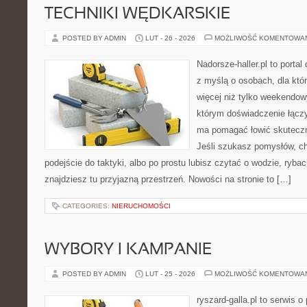
TECHNIKI WĘDKARSKIE
POSTED BY ADMIN
LUT - 26 - 2026
MOŻLIWOŚĆ KOMENTOWA
Nadorsze-haller.pl to portal
z myślą o osobach, dla któr
więcej niż tylko weekendo
którym doświadczenie łączy
ma pomagać łowić skuteczni
Jeśli szukasz pomysłów, c
podejście do taktyki, albo po prostu lubisz czytać o wodzie, rybac
znajdziesz tu przyjazną przestrzeń. Nowości na stronie to […]
CATEGORIES:
NIERUCHOMOŚCI
WYBORY I KAMPANIE
POSTED BY ADMIN
LUT - 25 - 2026
MOŻLIWOŚĆ KOMENTOWA
ryszard-galla.pl to serwis o 