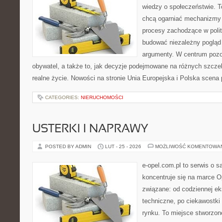
wiedzy o społeczeństwie. To
chcą ogarniać mechanizmy p
procesy zachodzące w polit
budować niezależny pogląd 
argumenty. W centrum pozo
obywatel, a także to, jak decyzje podejmowane na różnych szczeb
realne życie. Nowości na stronie Unia Europejska i Polska scena 
CATEGORIES:
NIERUCHOMOŚCI
USTERKI I NAPRAWY
POSTED BY ADMIN
LUT - 25 - 2026
MOŻLIWOŚĆ KOMENTOWA
e-opel.com.pl to serwis o 
koncentruje się na marce Op
związane: od codziennej eks
techniczne, po ciekawostki
rynku. To miejsce stworzone