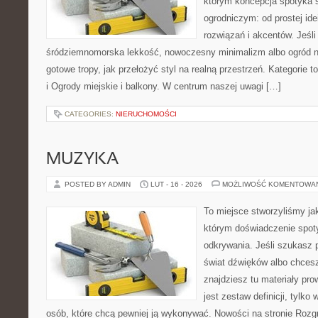
którym koncepcja spotyka 
ogrodniczym: od prostej id
rozwiązań i akcentów. Jeśli 
śródziemnomorska lekkość, nowoczesny minimalizm albo ogród nat
gotowe tropy, jak przełożyć styl na realną przestrzeń. Kategorie 
i Ogrody miejskie i balkony. W centrum naszej uwagi […]
CATEGORIES:
NIERUCHOMOŚCI
MUZYKA
POSTED BY ADMIN
LUT - 16 - 2026
MOŻLIWOŚĆ KOMENTOWA
To miejsce stworzyliśmy ja
którym doświadczenie spoty
odkrywania. Jeśli szukasz p
świat dźwięków albo chces
znajdziesz tu materiały pro
jest zestaw definicji, tylko
osób, które chcą pewniej ją wykonywać. Nowości na stronie Rozg