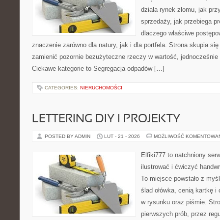
działa rynek złomu, jak pr
sprzedaży, jak przebiega pr
dlaczego właściwe postęp
znaczenie zarówno dla natury, jak i dla portfela. Strona skupia się
zamienić pozornie bezużyteczne rzeczy w wartość, jednocześnie 
Ciekawe kategorie to Segregacja odpadów […]
CATEGORIES:
NIERUCHOMOŚCI
LETTERING DIY I PROJEKTY
POSTED BY ADMIN
LUT - 21 - 2026
MOŻLIWOŚĆ KOMENTOWA
Elfiki777 to natchniony ser
ilustrować i ćwiczyć handw
To miejsce powstało z myśl
ślad ołówka, cenią kartkę 
w rysunku oraz piśmie. Str
pierwszych prób, przez regu