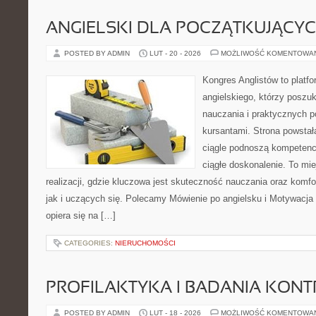
ANGIELSKI DLA POCZĄTKUJĄCY
POSTED BY ADMIN
LUT - 20 - 2026
MOŻLIWOŚĆ KOMENTOWA
Kongres Anglistów to platfo
angielskiego, którzy posz
nauczania i praktycznych 
kursantami. Strona powstał
ciągle podnoszą kompetencj
ciągłe doskonalenie. To mi
realizacji, gdzie kluczowa jest skuteczność nauczania oraz komf
jak i uczących się. Polecamy Mówienie po angielsku i Motywacja i
opiera się na […]
CATEGORIES:
NIERUCHOMOŚCI
PROFILAKTYKA I BADANIA KON
POSTED BY ADMIN
LUT - 18 - 2026
MOŻLIWOŚĆ KOMENTOWA