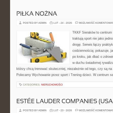
PIŁKA NOŻNA
POSTED BY ADMIN
LUT - 24 - 2026
MOŻLIWOŚĆ KOMENTOWA
TKKF Sieraków to centrum w
traktują sport nie jako jedn
drogę. Serwis łączy prakty
codziennością: pokazuje, 
po kroku, jak dbać o zdrowi
w duchu świadomej rywalizac
którzy chcą trenować skuteczniej, niezależnie od tego, czy są na 
Polecamy Wychowanie przez sport i Trening dzieci. W centrum s
CATEGORIES:
NIERUCHOMOŚCI
ESTÉE LAUDER COMPANIES (USA
POSTED BY ADMIN
LUT - 23 - 2026
MOŻLIWOŚĆ KOMENTOWA