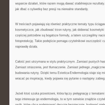
wsparcie działań, które razem mogą dawać stabilniejsze rezultaty. 
jak dbać o sylwetkę bez presji na nierealne standardy.
W treściach pojawiają się również praktyczne tematy typu ściąga
kosmetyczce, jak zbudować trzon rutyny, jak dobierać kosmetyki 
częściej potrzebne są bogatsze formuły, a latem szczególny naci
fotoprotekcję. Takie podejście pomaga czytelnikowi oszczędzić cz
naprawdę działa.
Całość jest utrzymana w stylu praktycznym. Zamiast pustych has
Zamiast straszenia, jest tłumaczenie. Zamiast jednego „magiczne
budowania rutyny. Dzięki temu Estetica-Endermologia staje się 
wracać po inspirację, kiedy pojawia się pytanie o następny zabieg
Jeżeli ktoś szuka przestrzeni, która łączy pielęgnację z tematami
tego interesuje go endermologia, to w tym serwisie znajdzie czyt
osób, które chcą podejmować decyzje bezpiecznie, budować pielę