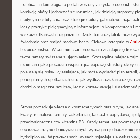
Estetica Endermologia to portal tworzony z myślą o osobach, któ
kondycję skóry i jednocześnie rozumieć, jak działają preparaty p
medycyna estetyczna oraz które procedury gabinetowe mają realn
łączy praktykę pielęgnacyjną z informacjami o komponentach i
w skórze, tkankach i organizmie. Dzięki temu czytelnik może wybi
świadomie oraz omijać modowe hasła. Ciekawe kategorie to
Anti-
bezpieczeństwo. W centrum zainteresowania znajduje się troska o 
także tematy związane z ujędrnianiem. Szczególne miejsce zajm
rozumiana jako procedura wspierająca poprawę struktury skóry or
pojawiają się opisy wyjaśniające, jak może wyglądać plan terapi
po regularnych spotkaniach oraz jak wydłużać działanie dzięki n
chodzi o magiczne rezultaty, lecz o konsekwencję i świadomość 
Strona porządkuje wiedzę o kosmeceutykach oraz o tym, jak ana
kwasy, retinolowe formuły, askorbinian, łańcuchy peptydowe, lipid
przeciwsłoneczna czy witamina B3. Każdy temat jest pokazany ta
dopasować rutynę do indywidualnych wymagań i jednocześnie nie 
hydrolipidowej. W praktycznych wpisach pojawiają się wskazówki, 