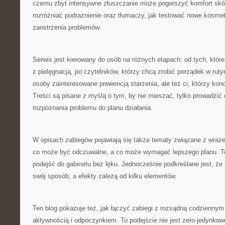
czemu zbyt intensywne złuszczanie może pogorszyć komfort skó
rozróżniać podrażnienie oraz tłumaczy, jak testować nowe kosme
zaostrzenia problemów.
Serwis jest kierowany do osób na różnych etapach: od tych, któr
z pielęgnacją, po czytelników, którzy chcą zrobić porządek w rutyn
osoby zainteresowane prewencją starzenia, ale też ci, którzy konce
Treści są pisane z myślą o tym, by nie mieszać, tylko prowadzić 
rozpoznania problemu do planu działania.
W opisach zabiegów pojawiają się także tematy związane z wraż
co może być odczuwalne, a co może wymagać lepszego planu. T
podejść do gabinetu bez lęku. Jednocześnie podkreślane jest, że
swój sposób, a efekty zależą od kilku elementów.
Ten blog pokazuje też, jak łączyć zabiegi z rozsądną codzienny
aktywnością i odpoczynkiem. To podejście nie jest zero-jedynko