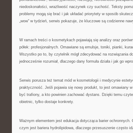
niedoskonałości, wrażliwość naczynek czy suchość. Teksty poma
problemy mogą się brać i jak układać priorytety w sposób skutec
„wow” w tydzień, serwis pokazuje, że kluczowe są codzienne naw
W ramach treści o kosmetykach pojawiają się analizy oraz porów
półek: profesjonalnych. Omawiane są emulsje, toniki, pianki, kura
Wszystko po to, by czytelnik mógł zdecydować na rozwiązania do
jednocześnie rozumiał, dlaczego dany formuła działa i jak go wp
Serwis porusza też temat mód w kosmetologii i medycynie estetyczn
praktyczność. Jeśli pojawia się nowy produkt, to jest omawiany 
być trafiony, a kto powinien zachować dystans. Dzięki temu czytel
obietnic, tylko dostaje konkrety.
Ważnym elementem jest edukacja dotycząca barier ochronnych. C
czym jest bariera hydrolipidowa, dlaczego przesuszenie często id