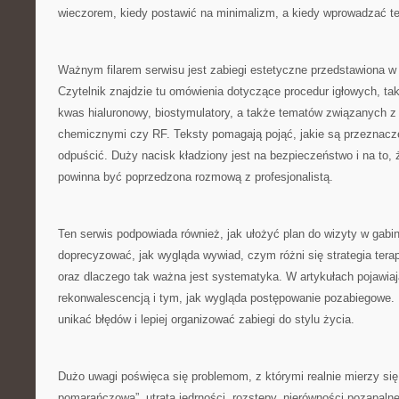
wieczorem, kiedy postawić na minimalizm, a kiedy wprowadzać t
Ważnym filarem serwisu jest zabiegi estetyczne przedstawiona w
Czytelnik znajdzie tu omówienia dotyczące procedur igłowych, tak
kwas hialuronowy, biostymulatory, a także tematów związanych z 
chemicznymi czy RF. Teksty pomagają pojąć, jakie są przeznaczen
odpuścić. Duży nacisk kładziony jest na bezpieczeństwo i na to,
powinna być poprzedzona rozmową z profesjonalistą.
Ten serwis podpowiada również, jak ułożyć plan do wizyty w gabine
doprecyzować, jak wygląda wywiad, czym różni się strategia terap
oraz dlaczego tak ważna jest systematyka. W artykułach pojawiaj
rekonwalescencją i tym, jak wygląda postępowanie pozabiegowe. 
unikać błędów i lepiej organizować zabiegi do stylu życia.
Dużo uwagi poświęca się problemom, z którymi realnie mierzy się
pomarańczowa”, utrata jędrności, rozstępy, nierówności pozapalne