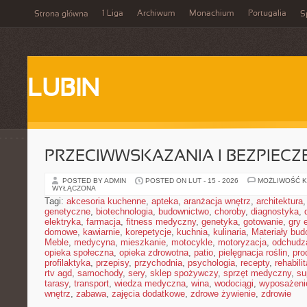
1 Liga
Archiwum
Monachium
Portugalia
Strona główna
S
LUBIN
PRZECIWWSKAZANIA I BEZPIEC
POSTED BY ADMIN
POSTED ON LUT - 15 - 2026
MOŻLIWOŚĆ 
WYŁĄCZONA
Tagi:
akcesoria kuchenne
,
apteka
,
aranżacja wnętrz
,
architektura
genetyczne
,
biotechnologia
,
budownictwo
,
choroby
,
diagnostyka
,
elektryka
,
farmacja
,
fitness medyczny
,
genetyka
,
gotowanie
,
gry 
domowe
,
kawiarnie
,
korepetycje
,
kuchnia
,
kulinaria
,
Materiały bud
Meble
,
medycyna
,
mieszkanie
,
motocykle
,
motoryzacja
,
odchudz
opieka społeczna
,
opieka zdrowotna
,
patio
,
pielęgnacja roślin
,
pro
profilaktyka
,
przepisy
,
przychodnia
,
psychologia
,
recepty
,
rehabili
rtv agd
,
samochody
,
sery
,
sklep spożywczy
,
sprzęt medyczny
,
su
tarasy
,
transport
,
wiedza medyczna
,
wina
,
wodociągi
,
wyposażeni
wnętrz
,
zabawa
,
zajęcia dodatkowe
,
zdrowe żywienie
,
zdrowie