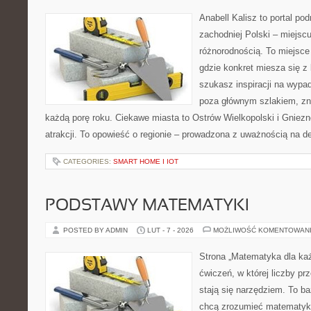
Anabell Kalisz to portal po
zachodniej Polski – miejscu
różnorodnością. To miejsce
gdzie konkret miesza się z 
szukasz inspiracji na wypad
poza głównym szlakiem, zna
każdą porę roku. Ciekawe miasta to Ostrów Wielkopolski i Gniezno.
atrakcji. To opowieść o regionie – prowadzona z uważnością na d
CATEGORIES:
SMART HOME I IOT
PODSTAWY MATEMATYKI
POSTED BY ADMIN
LUT - 7 - 2026
MOŻLIWOŚĆ KOMENTOWAN
Strona „Matematyka dla każ
ćwiczeń, w której liczby pr
stają się narzędziem. To ba
chcą zrozumieć matematykę