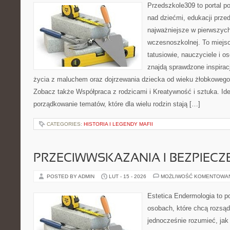
Przedszkole309 to portal 
nad dziećmi, edukacji prze
najważniejsze w pierwszych
wczesnoszkolnej. To miejs
tatusiowie, nauczyciele i o
znajdą sprawdzone inspirac
życia z maluchem oraz dojrzewania dziecka od wieku żłobkowego 
Zobacz także Współpraca z rodzicami i Kreatywność i sztuka. Ide
porządkowanie tematów, które dla wielu rodzin stają […]
CATEGORIES:
HISTORIA I LEGENDY MAFII
PRZECIWWSKAZANIA I BEZPIEC
POSTED BY ADMIN
LUT - 15 - 2026
MOŻLIWOŚĆ KOMENTOWA
Estetica Endermologia to p
osobach, które chcą rozsąd
jednocześnie rozumieć, jak 