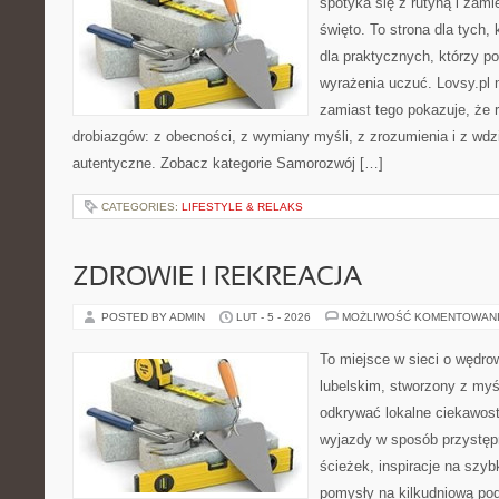
spotyka się z rutyną i zami
święto. To strona dla tych, 
dla praktycznych, którzy pot
wyrażenia uczuć. Lovsy.pl n
zamiast tego pokazuje, że r
drobiazgów: z obecności, z wymiany myśli, z zrozumienia i z wdz
autentyczne. Zobacz kategorie Samorozwój […]
CATEGORIES:
LIFESTYLE & RELAKS
ZDROWIE I REKREACJA
POSTED BY ADMIN
LUT - 5 - 2026
MOŻLIWOŚĆ KOMENTOWAN
To miejsce w sieci o wędro
lubelskim, stworzony z myśl
odkrywać lokalne ciekawost
wyjazdy w sposób przystępn
ścieżek, inspiracje na szy
pomysły na kilkudniową podr