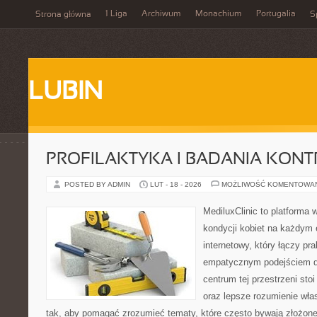
1 Liga
Archiwum
Monachium
Portugalia
Strona główna
S
LUBIN
PROFILAKTYKA I BADANIA KON
POSTED BY ADMIN
LUT - 18 - 2026
MOŻLIWOŚĆ KOMENTOWA
MediluxClinic to platforma 
kondycji kobiet na każdym e
internetowy, który łączy pr
empatycznym podejściem dl
centrum tej przestrzeni sto
oraz lepsze rozumienie wła
tak, aby pomagać zrozumieć tematy, które często bywają złożone