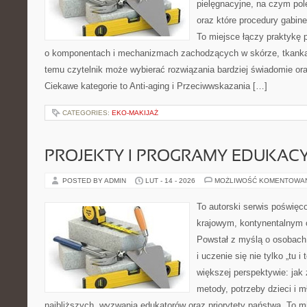
pielęgnacyjne, na czym po
oraz które procedury gabine
To miejsce łączy praktykę 
o komponentach i mechanizmach zachodzących w skórze, tkankac
temu czytelnik może wybierać rozwiązania bardziej świadomie or
Ciekawe kategorie to Anti-aging i Przeciwwskazania […]
CATEGORIES:
EKO-MAKIJAŻ
PROJEKTY I PROGRAMY EDUKAC
POSTED BY ADMIN
LUT - 14 - 2026
MOŻLIWOŚĆ KOMENTOWA
To autorski serwis poświęc
krajowym, kontynentalnym
Powstał z myślą o osobach,
i uczenie się nie tylko „tu i
większej perspektywie: jak 
metody, potrzeby dzieci i m
najbliższych, wyzwania edukatorów oraz priorytety państwa. To m