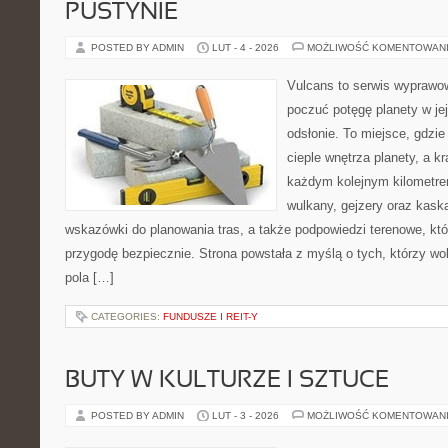
PUSTYNIE
POSTED BY ADMIN
LUT - 4 - 2026
MOŻLIWOŚĆ KOMENTOWAN
Vulcans to serwis wyprawow
poczuć potęgę planety w jej
odsłonie. To miejsce, gdzie 
cieple wnętrza planety, a kr
każdym kolejnym kilometrem
wulkany, gejzery oraz kask
wskazówki do planowania tras, a także podpowiedzi terenowe, kt
przygodę bezpiecznie. Strona powstała z myślą o tych, którzy wo
pola […]
CATEGORIES:
FUNDUSZE I REIT-Y
BUTY W KULTURZE I SZTUCE
POSTED BY ADMIN
LUT - 3 - 2026
MOŻLIWOŚĆ KOMENTOWAN