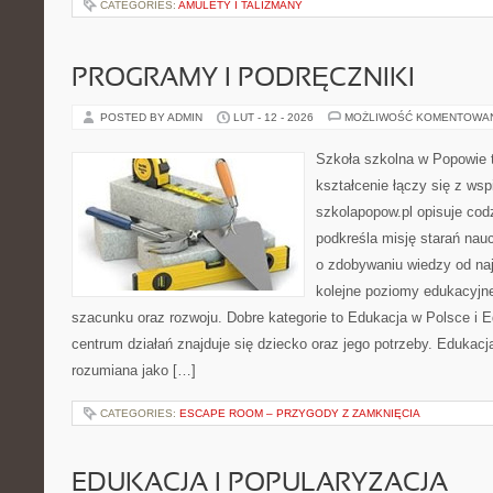
CATEGORIES:
AMULETY I TALIZMANY
PROGRAMY I PODRĘCZNIKI
POSTED BY ADMIN
LUT - 12 - 2026
MOŻLIWOŚĆ KOMENTOWA
Szkoła szkolna w Popowie t
kształcenie łączy się z wsp
szkolapopow.pl opisuje cod
podkreśla misję starań naucz
o zdobywaniu wiedzy od naj
kolejne poziomy edukacyjn
szacunku oraz rozwoju. Dobre kategorie to Edukacja w Polsce i
centrum działań znajduje się dziecko oraz jego potrzeby. Edukacj
rozumiana jako […]
CATEGORIES:
ESCAPE ROOM – PRZYGODY Z ZAMKNIĘCIA
EDUKACJA I POPULARYZACJA