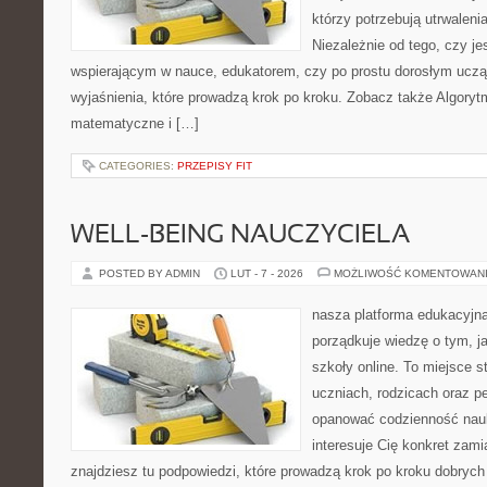
którzy potrzebują utrwalen
Niezależnie od tego, czy je
wspierającym w nauce, edukatorem, czy po prostu dorosłym ucząc
wyjaśnienia, które prowadzą krok po kroku. Zobacz także Algoryt
matematyczne i […]
CATEGORIES:
PRZEPISY FIT
WELL-BEING NAUCZYCIELA
POSTED BY ADMIN
LUT - 7 - 2026
MOŻLIWOŚĆ KOMENTOWAN
nasza platforma edukacyjna 
porządkuje wiedzę o tym, j
szkoły online. To miejsce 
uczniach, rodzicach oraz p
opanować codzienność nauki
interesuje Cię konkret zami
znajdziesz tu podpowiedzi, które prowadzą krok po kroku dobry