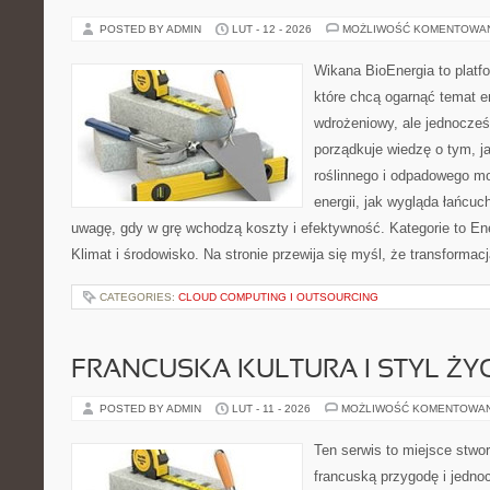
POSTED BY ADMIN
LUT - 12 - 2026
MOŻLIWOŚĆ KOMENTOWA
Wikana BioEnergia to platf
które chcą ogarnąć temat e
wdrożeniowy, ale jednocześ
porządkuje wiedzę o tym, 
roślinnego i odpadowego mo
energii, jak wygląda łańcu
uwagę, gdy w grę wchodzą koszty i efektywność. Kategorie to Ene
Klimat i środowisko. Na stronie przewija się myśl, że transforma
CATEGORIES:
CLOUD COMPUTING I OUTSOURCING
FRANCUSKA KULTURA I STYL ŻY
POSTED BY ADMIN
LUT - 11 - 2026
MOŻLIWOŚĆ KOMENTOWA
Ten serwis to miejsce stwor
francuską przygodę i jednoc