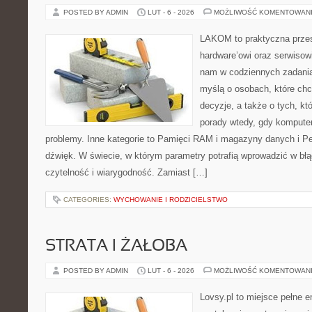
POSTED BY ADMIN
LUT - 6 - 2026
MOŻLIWOŚĆ KOMENTOWAN
LAKOM to praktyczna prze
hardware’owi oraz serwisow
nam w codziennych zadania
myślą o osobach, które ch
decyzje, a także o tych, kt
porady wtedy, gdy kompute
problemy. Inne kategorie to Pamięci RAM i magazyny danych i Per
dźwięk. W świecie, w którym parametry potrafią wprowadzić w b
czytelność i wiarygodność. Zamiast […]
CATEGORIES:
WYCHOWANIE I RODZICIELSTWO
STRATA I ŻAŁOBA
POSTED BY ADMIN
LUT - 6 - 2026
MOŻLIWOŚĆ KOMENTOWAN
Lovsy.pl to miejsce pełne e