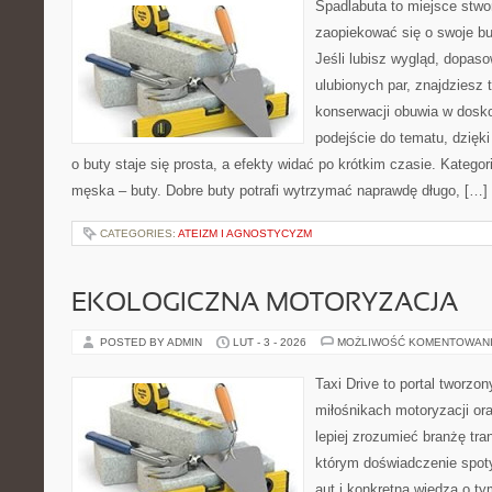
Spadlabuta to miejsce stwo
zaopiekować się o swoje bu
Jeśli lubisz wygląd, dopas
ulubionych par, znajdziesz
konserwacji obuwia w dosko
podejście do tematu, dzięk
o buty staje się prosta, a efekty widać po krótkim czasie. Katego
męska – buty. Dobre buty potrafi wytrzymać naprawdę długo, […]
CATEGORIES:
ATEIZM I AGNOSTYCYZM
EKOLOGICZNA MOTORYZACJA
POSTED BY ADMIN
LUT - 3 - 2026
MOŻLIWOŚĆ KOMENTOWAN
Taxi Drive to portal tworzon
miłośnikach motoryzacji or
lepiej zrozumieć branżę tra
którym doświadczenie spot
aut i konkretną wiedzą o t