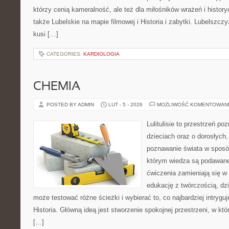
którzy cenią kameralność, ale też dla miłośników wrażeń i histor
także Lubelskie na mapie filmowej i Historia i zabytki. Lubelszcz
kusi […]
CATEGORIES:
KARDIOLOGIA
CHEMIA
POSTED BY ADMIN
LUT - 5 - 2026
MOŻLIWOŚĆ KOMENTOWAN
Lulitulisie to przestrzeń p
dzieciach oraz o dorosłych
poznawanie świata w sposób
którym wiedza są podawane
ćwiczenia zamieniają się w 
edukację z twórczością, dz
może testować różne ścieżki i wybierać to, co najbardziej intryguj
Historia. Główną ideą jest stworzenie spokojnej przestrzeni, w kt
[…]