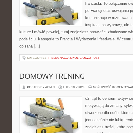
francuski. To połączenie d
po Francji oraz oswajania ję
komunikację w rozmowach z
inspiracji na wyprawę, ale 
kulturę i mówić pewniej, tutaj znajdziesz opowieści zbudowane 
podejściu. Kategorie to Francja i Wydarzenia i festiwale. W centr
opisana […]
CATEGORIES:
PIELĘGNACJA OKOLIC OCZU I UST
DOMOWY TRENING
POSTED BY ADMIN
LUT - 10 - 2026
MOŻLIWOŚĆ KOMENTOWA
o2fit.pl to centrum aktywno
motywacją do zmiany sylwetk
stworzone dla osób, które 
jednocześnie nie lubią treni
znajdziesz treści, które po