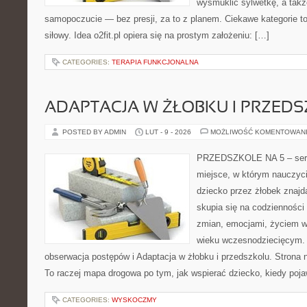
wysmuklić sylwetkę, a takż
samopoczucie — bez presji, za to z planem. Ciekawe kategorie to 
siłowy. Idea o2fit.pl opiera się na prostym założeniu: […]
CATEGORIES:
TERAPIA FUNKCJONALNA
ADAPTACJA W ŻŁOBKU I PRZED
POSTED BY ADMIN
LUT - 9 - 2026
MOŻLIWOŚĆ KOMENTOWAN
PRZEDSZKOLE NA 5 – serw
miejsce, w którym nauczyc
dziecko przez żłobek znajd
skupia się na codziennośc
zmian, emocjami, życiem w
wieku wczesnodziecięcym.
obserwacja postępów i Adaptacja w żłobku i przedszkolu. Strona n
To raczej mapa drogowa po tym, jak wspierać dziecko, kiedy poja
CATEGORIES:
WYSKOCZMY