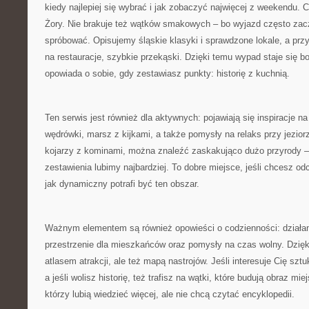
kiedy najlepiej się wybrać i jak zobaczyć najwięcej z weekendu.
Żory. Nie brakuje też wątków smakowych – bo wyjazd często zacz
spróbować. Opisujemy śląskie klasyki i sprawdzone lokale, a prz
na restauracje, szybkie przekąski. Dzięki temu wypad staje się bo
opowiada o sobie, gdy zestawiasz punkty: historię z kuchnią.
Ten serwis jest również dla aktywnych: pojawiają się inspiracje n
wędrówki, marsz z kijkami, a także pomysły na relaks przy jeziorz
kojarzy z kominami, można znaleźć zaskakująco dużo przyrody – 
zestawienia lubimy najbardziej. To dobre miejsce, jeśli chcesz o
jak dynamiczny potrafi być ten obszar.
Ważnym elementem są również opowieści o codzienności: działan
przestrzenie dla mieszkańców oraz pomysły na czas wolny. Dzięki 
atlasem atrakcji, ale też mapą nastrojów. Jeśli interesuje Cię sztu
a jeśli wolisz historię, też trafisz na wątki, które budują obraz mi
którzy lubią wiedzieć więcej, ale nie chcą czytać encyklopedii.