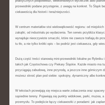
praktycznych podpowiedzi, weekendowych wycieczek albo planów n
przewodniki podane przystępnie, z uwagą na konkret. To Śląsk be
ciekawością dla historii i teraźniejszości.
W centrum materiałów stoi wielowątkowość regionu: od miejskich 
zakątki, od industrialu po wydarzenia. Ten serwis przybliża klasyc
wynajduje nieoczywiste smaczki, które nie zawsze trafiają do prz
tu tło, a nie tylko krótki opis – bo podróż jest ciekawsza, gdy wie
Dużą część treści stanowią mini-przewodniki lokalne po Rybniku i
takich jak Częstochowa czy Piekary Śląskie. Każde miasto ma tu 
przyciągają zabudową, inne przyrodą, a jeszcze inne górniczym 
możesz skroić plan pod siebie: spokojny, dynamiczny albo konkre
W tekstach przewijają się miejsca warte zobaczenia oraz spacery
sąsiednie tereny. Pojawiają się punkty widokowe, parki, muzea, 
przemysłu. To podejście łączy ciekawostki z poradami: jak zapla