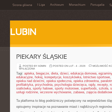
1 Liga
Archiwum
Monachium
Portugalia
Strona główna
S
LUBIN
PIEKARY ŚLĄSKIE
POSTED BY ADMIN
POSTED ON LUT - 4 - 2026
MOŻLIWOŚĆ K
WYŁĄCZONA
Tagi:
apteka
,
biegacze
,
dieta
,
dzieci
,
edukacja domowa
,
egzamin
edukacyjne
,
hokej
,
korepetycje
,
koszykówka
,
lotnictwo sportowe
,
opieka nad dziećmi
,
opieka społeczna
,
opieka zdrowotna
,
paralot
profilaktyka
,
przychodnia
,
psychologia dziecięca
,
rajdy
,
recepty
,
r
siatkówka
,
sporty halowe
,
sporty motorowe
,
superfoods
,
szkoła
,
s
usługi rodzinne
,
wczesne wychowanie
,
zabawa
,
zajęcia dodatkow
Ta platforma to blog podróżniczy poświęcony na województwo śląs
opisujemy inspiracje na poznawanie miast i najbliższych regionów