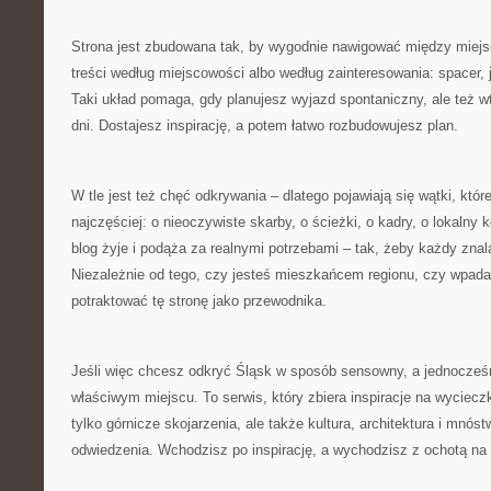
Strona jest zbudowana tak, by wygodnie nawigować między miejs
treści według miejscowości albo według zainteresowania: spacer, je
Taki układ pomaga, gdy planujesz wyjazd spontaniczny, ale też wt
dni. Dostajesz inspirację, a potem łatwo rozbudowujesz plan.
W tle jest też chęć odkrywania – dlatego pojawiają się wątki, któ
najczęściej: o nieoczywiste skarby, o ścieżki, o kadry, o lokalny 
blog żyje i podąża za realnymi potrzebami – tak, żeby każdy znala
Niezależnie od tego, czy jesteś mieszkańcem regionu, czy wpada
potraktować tę stronę jako przewodnika.
Jeśli więc chcesz odkryć Śląsk w sposób sensowny, a jednocześn
właściwym miejscu. To serwis, który zbiera inspiracje na wycieczk
tylko górnicze skojarzenia, ale także kultura, architektura i mnó
odwiedzenia. Wchodzisz po inspirację, a wychodzisz z ochotą na