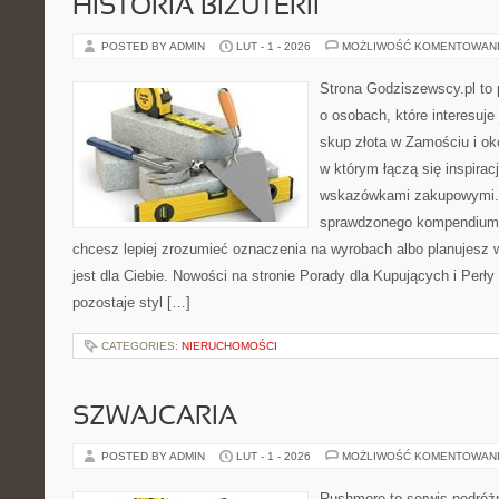
HISTORIA BIŻUTERII
POSTED BY ADMIN
LUT - 1 - 2026
MOŻLIWOŚĆ KOMENTOWAN
Strona Godziszewscy.pl to 
o osobach, które interesuje 
skup złota w Zamościu i oko
w którym łączą się inspirac
wskazówkami zakupowymi. 
sprawdzonego kompendium p
chcesz lepiej zrozumieć oznaczenia na wyrobach albo planujesz 
jest dla Ciebie. Nowości na stronie Porady dla Kupujących i Perły
pozostaje styl […]
CATEGORIES:
NIERUCHOMOŚCI
SZWAJCARIA
POSTED BY ADMIN
LUT - 1 - 2026
MOŻLIWOŚĆ KOMENTOWAN
Rushmore to serwis podróżn