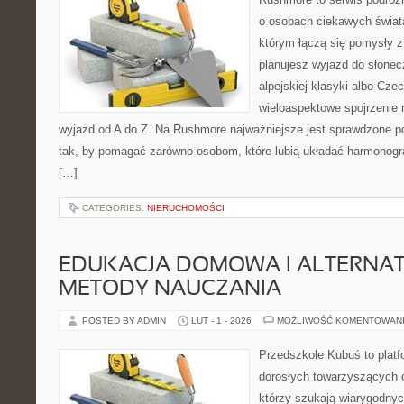
o osobach ciekawych świata
którym łączą się pomysły z
planujesz wyjazd do słoneczn
alpejskiej klasyki albo Czec
wieloaspektowe spojrzenie 
wyjazd od A do Z. Na Rushmore najważniejsze jest sprawdzone po
tak, by pomagać zarówno osobom, które lubią układać harmonogra
[…]
CATEGORIES:
NIERUCHOMOŚCI
EDUKACJA DOMOWA I ALTERNA
METODY NAUCZANIA
POSTED BY ADMIN
LUT - 1 - 2026
MOŻLIWOŚĆ KOMENTOWAN
Przedszkole Kubuś to plat
dorosłych towarzyszących 
którzy szukają wiarygodnyc