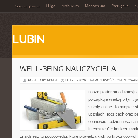
1 Liga
Archiwum
Monachium
Portugalia
Strona główna
S
LUBIN
WELL-BEING NAUCZYCIELA
POSTED BY ADMIN
LUT - 7 - 2026
MOŻLIWOŚĆ KOMENTOWAN
nasza platforma edukacyjna 
porządkuje wiedzę o tym, j
szkoły online. To miejsce 
uczniach, rodzicach oraz p
opanować codzienność nauki
interesuje Cię konkret zami
znajdziesz tu podpowiedzi, które prowadzą krok po kroku dobry