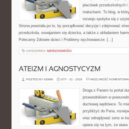
placówek przedszkolnych i 
maluchami. To blog, w któr
rozwoju spotyka się z uży
Strona powstała po to, by porządkować decyzje i zdejmować str
przedszkola, oswajaniem się dziecka, a także z układaniem harm
Polecamy Zdrowie dzieci i Problemy wychowawcze. […]
CATEGORIES:
NIERUCHOMOŚCI
ATEIZM I AGNOSTYCYZM
POSTED BY ADMIN
STY - 31 - 2026
MOŻLIWOŚĆ KOMENTOWA
Droga z Panem to portal d
przewodnikiem w powszedn
duchowej wędrówce. To miej
przybliżyć do Pana, rozwij
oraz odnajdywać sens w świ
opiera się na tym, że wiara