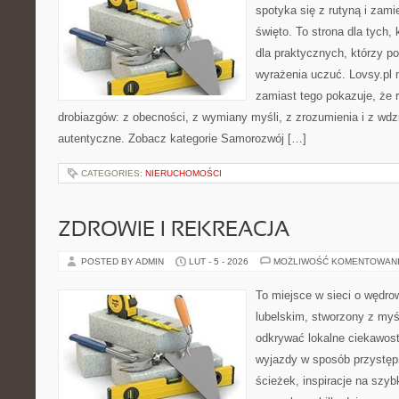
spotyka się z rutyną i zami
święto. To strona dla tych, 
dla praktycznych, którzy pot
wyrażenia uczuć. Lovsy.pl n
zamiast tego pokazuje, że r
drobiazgów: z obecności, z wymiany myśli, z zrozumienia i z wdz
autentyczne. Zobacz kategorie Samorozwój […]
CATEGORIES:
NIERUCHOMOŚCI
ZDROWIE I REKREACJA
POSTED BY ADMIN
LUT - 5 - 2026
MOŻLIWOŚĆ KOMENTOWAN
To miejsce w sieci o wędro
lubelskim, stworzony z myśl
odkrywać lokalne ciekawost
wyjazdy w sposób przystępn
ścieżek, inspiracje na szy