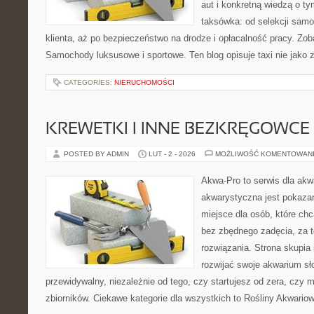
aut i konkretną wiedzą o t
taksówka: od selekcji sam
klienta, aż po bezpieczeństwo na drodze i opłacalność pracy. Zo
Samochody luksusowe i sportowe. Ten blog opisuje taxi nie jako 
CATEGORIES:
NIERUCHOMOŚCI
KREWETKI I INNE BEZKRĘGOWCE
POSTED BY ADMIN
LUT - 2 - 2026
MOŻLIWOŚĆ KOMENTOWAN
Akwa-Pro to serwis dla akw
akwarystyczna jest pokazan
miejsce dla osób, które ch
bez zbędnego zadęcia, za t
rozwiązania. Strona skupia
rozwijać swoje akwarium s
przewidywalny, niezależnie od tego, czy startujesz od zera, czy 
zbiorników. Ciekawe kategorie dla wszystkich to Rośliny Akwario