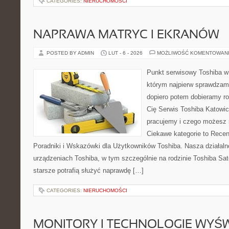
CATEGORIES:
NIERUCHOMOŚCI
NAPRAWA MATRYC I EKRANÓW
POSTED BY ADMIN
LUT - 6 - 2026
MOŻLIWOŚĆ KOMENTOWAN
Punkt serwisowy Toshiba w
którym najpierw sprawdzam
dopiero potem dobieramy roz
Cię Serwis Toshiba Katowic
pracujemy i czego możesz 
Ciekawe kategorie to Recen
Poradniki i Wskazówki dla Użytkowników Toshiba. Nasza działaln
urządzeniach Toshiba, w tym szczególnie na rodzinie Toshiba Sate
starsze potrafią służyć naprawdę […]
CATEGORIES:
NIERUCHOMOŚCI
MONITORY I TECHNOLOGIE WYŚ