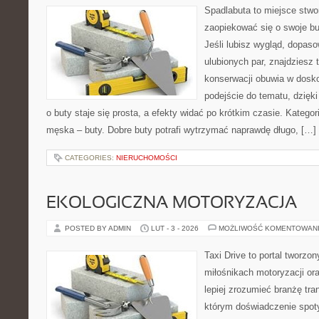
Spadlabuta to miejsce stwo
zaopiekować się o swoje bu
Jeśli lubisz wygląd, dopas
ulubionych par, znajdziesz
konserwacji obuwia w dosko
podejście do tematu, dzięk
o buty staje się prosta, a efekty widać po krótkim czasie. Katego
męska – buty. Dobre buty potrafi wytrzymać naprawdę długo, […]
CATEGORIES:
NIERUCHOMOŚCI
EKOLOGICZNA MOTORYZACJA
POSTED BY ADMIN
LUT - 3 - 2026
MOŻLIWOŚĆ KOMENTOWAN
Taxi Drive to portal tworzon
miłośnikach motoryzacji or
lepiej zrozumieć branżę tra
którym doświadczenie spot