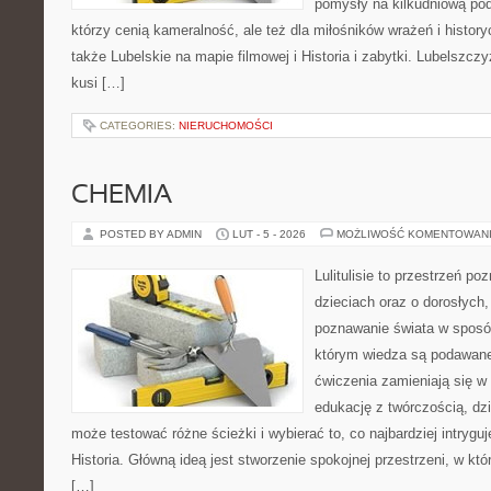
pomysły na kilkudniową podr
którzy cenią kameralność, ale też dla miłośników wrażeń i histor
także Lubelskie na mapie filmowej i Historia i zabytki. Lubelszcz
kusi […]
CATEGORIES:
NIERUCHOMOŚCI
CHEMIA
POSTED BY ADMIN
LUT - 5 - 2026
MOŻLIWOŚĆ KOMENTOWAN
Lulitulisie to przestrzeń p
dzieciach oraz o dorosłych
poznawanie świata w sposób
którym wiedza są podawane
ćwiczenia zamieniają się w 
edukację z twórczością, dz
może testować różne ścieżki i wybierać to, co najbardziej intryguj
Historia. Główną ideą jest stworzenie spokojnej przestrzeni, w kt
[…]