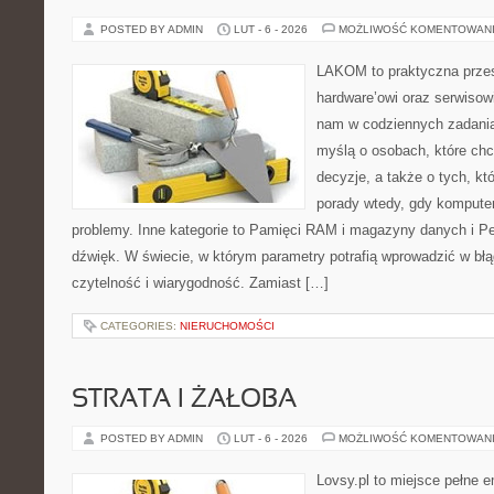
POSTED BY ADMIN
LUT - 6 - 2026
MOŻLIWOŚĆ KOMENTOWAN
LAKOM to praktyczna prze
hardware’owi oraz serwisow
nam w codziennych zadania
myślą o osobach, które ch
decyzje, a także o tych, kt
porady wtedy, gdy kompute
problemy. Inne kategorie to Pamięci RAM i magazyny danych i Per
dźwięk. W świecie, w którym parametry potrafią wprowadzić w b
czytelność i wiarygodność. Zamiast […]
CATEGORIES:
NIERUCHOMOŚCI
STRATA I ŻAŁOBA
POSTED BY ADMIN
LUT - 6 - 2026
MOŻLIWOŚĆ KOMENTOWAN
Lovsy.pl to miejsce pełne e