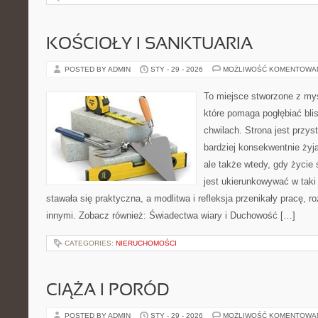
KOŚCIOŁY I SANKTUARIA
POSTED BY ADMIN
STY - 29 - 2026
MOŻLIWOŚĆ KOMENTOWA
To miejsce stworzone z myś
które pomaga pogłębiać bl
chwilach. Strona jest przys
bardziej konsekwentnie żyją
ale także wtedy, gdy życie 
jest ukierunkowywać w tak
stawała się praktyczna, a modlitwa i refleksja przenikały pracę, r
innymi. Zobacz również: Świadectwa wiary i Duchowość […]
CATEGORIES:
NIERUCHOMOŚCI
CIĄŻA I PORÓD
POSTED BY ADMIN
STY - 29 - 2026
MOŻLIWOŚĆ KOMENTOWA