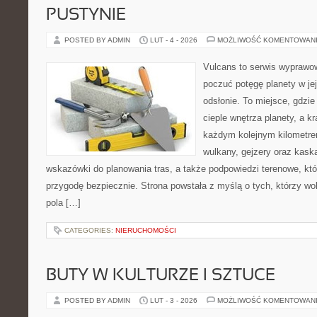
PUSTYNIE
POSTED BY ADMIN
LUT - 4 - 2026
MOŻLIWOŚĆ KOMENTOWAN
Vulcans to serwis wyprawow
poczuć potęgę planety w jej
odsłonie. To miejsce, gdzie 
cieple wnętrza planety, a kr
każdym kolejnym kilometrem
wulkany, gejzery oraz kask
wskazówki do planowania tras, a także podpowiedzi terenowe, kt
przygodę bezpiecznie. Strona powstała z myślą o tych, którzy wo
pola […]
CATEGORIES:
NIERUCHOMOŚCI
BUTY W KULTURZE I SZTUCE
POSTED BY ADMIN
LUT - 3 - 2026
MOŻLIWOŚĆ KOMENTOWAN