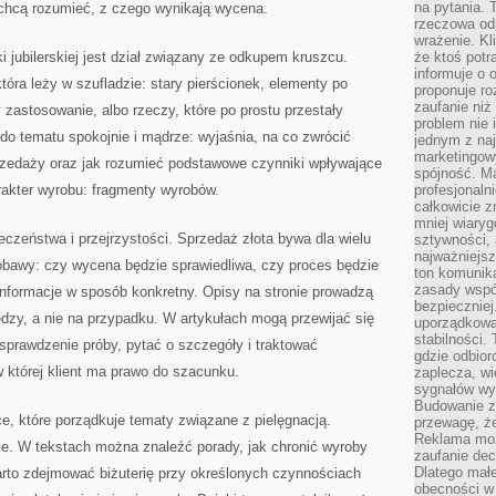
na pytania.
i chcą rozumieć, z czego wynikają wycena.
rzeczowa odp
wrażenie. Kl
 jubilerskiej jest dział związany ze odkupem kruszcu.
że ktoś potr
informuje o 
tóra leży w szufladzie: stary pierścionek, elementy po
proponuje ro
zaufanie niż
y zastosowanie, albo rzeczy, które po prostu przestały
problem nie 
o tematu spokojnie i mądrze: wyjaśnia, na co zwrócić
jednym z naj
marketingow
rzedaży oraz jak rozumieć podstawowe czynniki wpływające
spójność. Ma
rakter wyrobu: fragmenty wyrobów.
profesjonaln
całkowicie z
mniej wiary
czeństwa i przejrzystości. Sprzedaż złota bywa dla wielu
sztywności,
najważniejsz
 obawy: czy wycena będzie sprawiedliwa, czy proces będzie
ton komunika
zasady współ
 informacje w sposób konkretny. Opisy na stronie prowadzą
bezpieczniej.
edzy, a nie na przypadku. W artykułach mogą przewijać się
uporządkowa
stabilności.
prawdzenie próby, pytać o szczegóły i traktować
gdzie odbiorc
w której klient ma prawo do szacunku.
zaplecza, wi
sygnałów wys
Budowanie z
e, które porządkuje tematy związane z pielęgnacją.
przewagę, że
Reklama moż
nie. W tekstach można znaleźć porady, jak chronić wyroby
zaufanie dec
Dlatego małe
rto zdejmować biżuterię przy określonych czynnościach
obecności w 