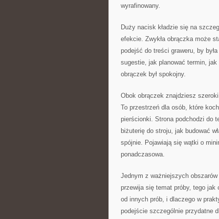
wyrafinowany.
Duży nacisk kładzie się na szczegó
efekcie. Zwykła obrączka może sta
podejść do treści graweru, by była
sugestie, jak planować termin, ja
obrączek był spokojny.
Obok obrączek znajdziesz szeroki 
To przestrzeń dla osób, które koch
pierścionki. Strona podchodzi do 
biżuterię do stroju, jak budować w
spójnie. Pojawiają się wątki o min
ponadczasowa.
Jednym z ważniejszych obszarów j
przewija się temat próby, tego ja
od innych prób, i dlaczego w prakty
podejście szczególnie przydatne d