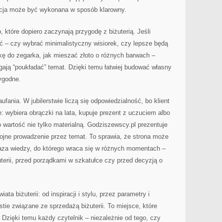
kcja może być wykonana w sposób klarowny.
, które dopiero zaczynają przygodę z biżuterią. Jeśli
ć – czy wybrać minimalistyczny wisiorek, czy lepsze będą
tkę do zegarka, jak mieszać złoto o różnych barwach –
agają “poukładać” temat. Dzięki temu łatwiej budować własny
wygodne.
ania. W jubilerstwie liczą się odpowiedzialność, bo klient
: wybiera obrączki na lata, kupuje prezent z uczuciem albo
o wartość nie tylko materialną. Godziszewscy.pl prezentuje
kojne prowadzenie przez temat. To sprawia, że strona może
aza wiedzy, do którego wraca się w różnych momentach –
erii, przed porządkami w szkatułce czy przed decyzją o
ta biżuterii: od inspiracji i stylu, przez parametry i
tie związane ze sprzedażą biżuterii. To miejsce, które
Dzięki temu każdy czytelnik – niezależnie od tego, czy