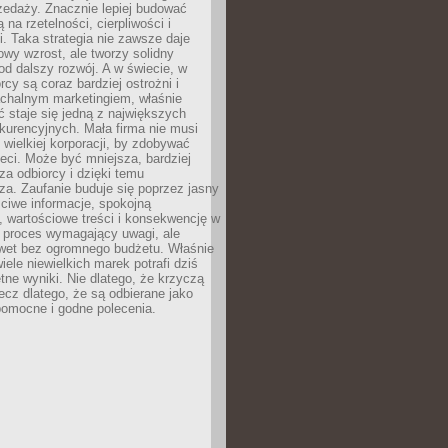
zedaży. Znacznie lepiej budować
ą na rzetelności, cierpliwości i
. Taka strategia nie zawsze daje
wy wzrost, ale tworzy solidny
d dalszy rozwój. A w świecie, w
rcy są coraz bardziej ostrożni i
chalnym marketingiem, właśnie
 staje się jedną z największych
kurencyjnych. Mała firma nie musi
wielkiej korporacji, by zdobywać
ieci. Może być mniejsza, bardziej
sza odbiorcy i dzięki temu
za. Zaufanie buduje się poprzez jasny
ciwe informacje, spokojną
 wartościowe treści i konsekwencję w
o proces wymagający uwagi, ale
wet bez ogromnego budżetu. Właśnie
iele niewielkich marek potrafi dziś
tne wyniki. Nie dlatego, że krzyczą
lecz dlatego, że są odbierane jako
pomocne i godne polecenia.