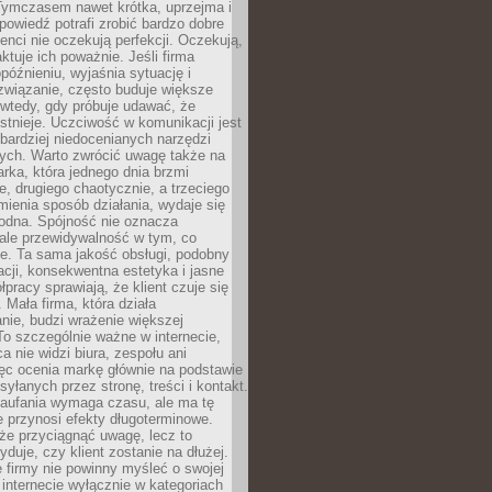
 Tymczasem nawet krótka, uprzejma i
owiedź potrafi zrobić bardzo dobre
ienci nie oczekują perfekcji. Oczekują,
aktuje ich poważnie. Jeśli firma
opóźnieniu, wyjaśnia sytuację i
związanie, często buduje większe
 wtedy, gdy próbuje udawać, że
istnieje. Uczciwość w komunikacji jest
bardziej niedocenianych narzędzi
ych. Warto zwrócić uwagę także na
rka, która jednego dnia brzmi
ie, drugiego chaotycznie, a trzeciego
mienia sposób działania, wydaje się
godna. Spójność nie oznacza
 ale przewidywalność w tym, co
e. Ta sama jakość obsługi, podobny
cji, konsekwentna estetyka i jasne
pracy sprawiają, że klient czuje się
 Mała firma, która działa
nie, budzi wrażenie większej
 To szczególnie ważne w internecie,
a nie widzi biura, zespołu ani
ęc ocenia markę głównie na podstawie
yłanych przez stronę, treści i kontakt.
aufania wymaga czasu, ale ma tę
 przynosi efekty długoterminowe.
e przyciągnąć uwagę, lecz to
yduje, czy klient zostanie na dłużej.
 firmy nie powinny myśleć o swojej
internecie wyłącznie w kategoriach