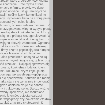
rzeczy, które z perspektywy klienta
 znaczenie. Przejrzysta strona,
ormacje o firmie, prawdziwe dane
jasno opisane usługi, realistyczne
zacji i spójny język komunikacji to
edy użytkownik trafia na stronę pełną
 przesadnych obietnic albo
 treści, od razu nabiera dystansu. Z
ie przygotowana witryna wysyła prosty
ą marką stoją konkretni ludzie, którzy
obią i nie próbują niczego ukrywać. W
owym właśnie takie drobiazgi bardzo
wają na decyzje zakupowe. Ogromną
 także sposób mówienia o własnej
e firmy często popełniają dwa skrajne
róbują brzmieć zbyt oficjalnie i
 albo przeciwnie, chcą za wszelką
awne i wyróżniające się, gubiąc przy
ść przekazu. Najlepiej sprawdza się
prosta, konkretna i ludzka. Klient
razu rozumieć, czym zajmuje się
pomaga, jak przebiega współpraca i
się spodziewać. Zaufanie nie rośnie
arka stara się wyłącznie imponować.
gdzie odbiorca czuje się dobrze
y i traktowany serio. Bardzo ważne
dowody społeczne, ale rozumiane
inie klientów, zdjęcia realizacji,
orie współpracy czy pokazanie efektów
ziałać znacznie skuteczniej niż