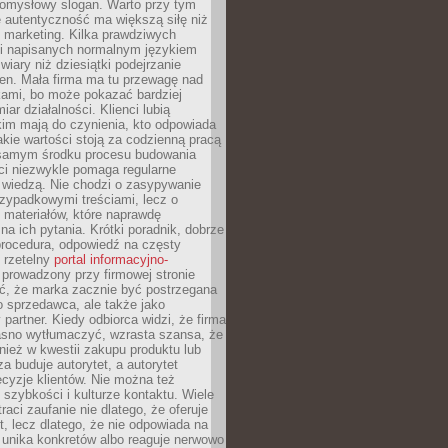
pomysłowy slogan. Warto przy tym
 autentyczność ma większą siłę niż
 marketing. Kilka prawdziwych
i napisanych normalnym językiem
wiary niż dziesiątki podejrzanie
en. Mała firma ma tu przewagę nad
ami, bo może pokazać bardziej
ar działalności. Klienci lubią
kim mają do czynienia, kto odpowiada
jakie wartości stoją za codzienną pracą
samym środku procesu budowania
ci niezwykle pomaga regularne
ę wiedzą. Nie chodzi o zasypywanie
zypadkowymi treściami, lecz o
 materiałów, które naprawdę
na ich pytania. Krótki poradnik, dobrze
procedura, odpowiedź na częsty
 rzetelny
portal informacyjno-
prowadzony przy firmowej stronie
ć, że marka zacznie być postrzegana
ko sprzedawca, ale także jako
partner. Kiedy odbiorca widzi, że firma
jasno wytłumaczyć, wzrasta szansa, że
wnież w kwestii zakupu produktu lub
za buduje autorytet, a autorytet
cyzje klientów. Nie można też
szybkości i kulturze kontaktu. Wiele
raci zaufanie nie dlatego, że oferuje
t, lecz dlatego, że nie odpowiada na
 unika konkretów albo reaguje nerwowo