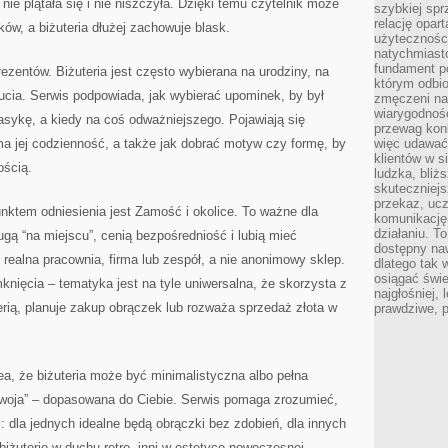
nie plątała się i nie niszczyła. Dzięki temu czytelnik może
szybkiej spr
relację opart
ów, a biżuteria dłużej zachowuje blask.
użyteczności
natychmiasto
fundament po
rezentów. Biżuteria jest często wybierana na urodziny, na
którym odbio
ucia. Serwis podpowiada, jak wybierać upominek, by był
zmęczeni na
wiarygodność
asykę, a kiedy na coś odważniejszego. Pojawiają się
przewag kon
a jej codzienność, a także jak dobrać motyw czy formę, by
więc udawać 
klientów w s
ością.
ludzka, bliż
skuteczniejs
przekaz, ucz
unktem odniesienia jest Zamość i okolice. To ważne dla
komunikację,
działaniu. T
ługą “na miejscu”, cenią bezpośredniość i lubią mieć
dostępny na
i realna pracownia, firma lub zespół, a nie anonimowy sklep.
dlatego tak w
osiągać świe
nięcia – tematyka jest na tyle uniwersalna, że skorzysta z
najgłośniej, 
uterią, planuje zakup obrączek lub rozważa sprzedaż złota w
prawdziwe, 
a, że biżuteria może być minimalistyczna albo pełna
Twoja” – dopasowana do Ciebie. Serwis pomaga zrozumieć,
: dla jednych idealne będą obrączki bez zdobień, dla innych
biżuterię w duchu retro, inni w estetyce nowoczesnej.