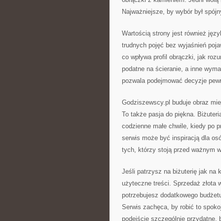
Najważniejsze, by wybór był spójn
Wartością strony jest również języ
trudnych pojęć bez wyjaśnień pojaw
co wpływa profil obrączki, jak ro
podatne na ścieranie, a inne wym
pozwala podejmować decyzje pewni
Godziszewscy.pl buduje obraz miej
To także pasja do piękna. Biżuter
codzienne małe chwile, kiedy po 
serwis może być inspiracją dla osó
tych, którzy stoją przed ważnym w
Jeśli patrzysz na biżuterię jak na 
użyteczne treści. Sprzedaż złota
potrzebujesz dodatkowego budżet
Serwis zachęca, by robić to spok
podejście szczególnie przydatne, 