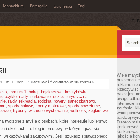
Monachium
Portugalia
Tagi
Spis Treści
SUB
II
Wiele małych
przekonanie
HISTORIA
 LUT - 1 - 2026
MOŻLIWOŚĆ KOMENTOWANIA
ZOSTAŁA
reklamę nie 
BIŻUTERII
Rzeczywiście
ness
,
formuła 1
,
hokej
,
kajakarstwo
,
koszykówka
,
rynek jest 
otocykle
,
narty
,
nurkowanie
,
odzież turystyczna
,
uwagę odbior
nie
,
rajdy
,
rekreacja
,
rodzina
,
rowery
,
saneczkarstwo
,
internecie n
port
,
sporty halowe
,
sporty motorowe
,
sporty powietrzne
,
zaufanie. Kli
bowce
,
trybuny
,
wczesne wychowanie
,
wellness
,
żeglarstwo
wróci ponown
bardziej wyr
a tworzone z myślą o osobach, które interesuje jubilerstwo,
Dlatego mała
konkurować s
u i okolicach. To blog internetowy, w którym łączą się
konkurować 
nymi wskazówkami zakupowymi. Jeśli szukasz sprawdzonego
jakością kon