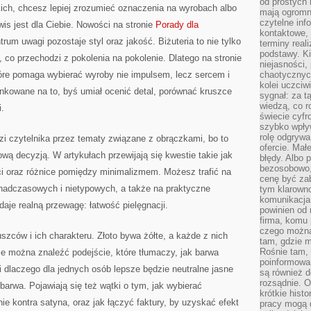
od prostych 
ich, chcesz lepiej zrozumieć oznaczenia na wyrobach albo
mają ogromne
czytelne inf
is jest dla Ciebie. Nowości na stronie
Porady dla
kontaktowe, 
trum uwagi pozostaje styl oraz jakość. Biżuteria to nie tylko
terminy reali
podstawy. Ki
 co przechodzi z pokolenia na pokolenie. Dlatego na stronie
niejasności,
tóre pomaga wybierać wyroby nie impulsem, lecz sercem i
chaotycznych
kolei uczciw
nkowane na to, byś umiał ocenić detal, porównać kruszce
sygnał: za t
wiedzą, co r
i.
świecie cyfr
szybko wpły
rolę odgrywa
zi czytelnika przez tematy związane z obrączkami, bo to
ofercie. Mał
ową decyzją. W artykułach przewijają się kwestie takie jak
błędy. Albo p
bezosobowo,
ci oraz różnice pomiędzy minimalizmem. Możesz trafić na
cenę być zab
nadczasowych i nietypowych, a także na praktyczne
tym klarowno
komunikacja 
aje realną przewagę: łatwość pielęgnacji.
powinien od 
firma, komu 
czego można 
ców i ich charakteru. Złoto bywa żółte, a każde z nich
tam, gdzie m
Rośnie tam, 
e można znaleźć podejście, które tłumaczy, jak barwa
poinformowan
i dlaczego dla jednych osób lepsze będzie neutralne jasne
są również 
rozsądnie. Op
 barwa. Pojawiają się też wątki o tym, jak wybierać
krótkie hist
e kontra satyna, oraz jak łączyć faktury, by uzyskać efekt
pracy mogą d