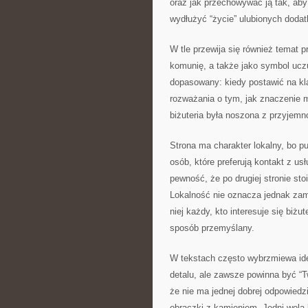
oraz jak przechowywać ją tak, aby 
wydłużyć “życie” ulubionych dodatk
W tle przewija się również temat p
komunię, a także jako symbol ucz
dopasowany: kiedy postawić na kl
rozważania o tym, jak znaczenie m
biżuteria była noszona z przyjemn
Strona ma charakter lokalny, bo p
osób, które preferują kontakt z us
pewność, że po drugiej stronie sto
Lokalność nie oznacza jednak zamk
niej każdy, kto interesuje się biż
sposób przemyślany.
W tekstach często wybrzmiewa ide
detalu, ale zawsze powinna być “
że nie ma jednej dobrej odpowiedzi
obrączki z kamieniem. Jedni wolą 