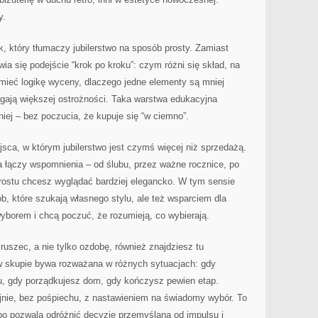
y.
k, który tłumaczy jubilerstwo na sposób prosty. Zamiast
ia się podejście “krok po kroku”: czym różni się skład, na
zumieć logikę wyceny, dlaczego jedne elementy są mniej
agają większej ostrożności. Taka warstwa edukacyjna
ej – bez poczucia, że kupuje się “w ciemno”.
sca, w którym jubilerstwo jest czymś więcej niż sprzedażą.
ia łączy wspomnienia – od ślubu, przez ważne rocznice, po
prostu chcesz wyglądać bardziej elegancko. W tym sensie
b, które szukają własnego stylu, ale też wsparciem dla
yborem i chcą poczuć, że rozumieją, co wybierają.
kruszec, a nie tylko ozdobę, również znajdziesz tu
 w skupie bywa rozważana w różnych sytuacjach: gdy
u, gdy porządkujesz dom, gdy kończysz pewien etap.
ojnie, bez pośpiechu, z nastawieniem na świadomy wybór. To
bo pozwala odróżnić decyzję przemyślaną od impulsu i