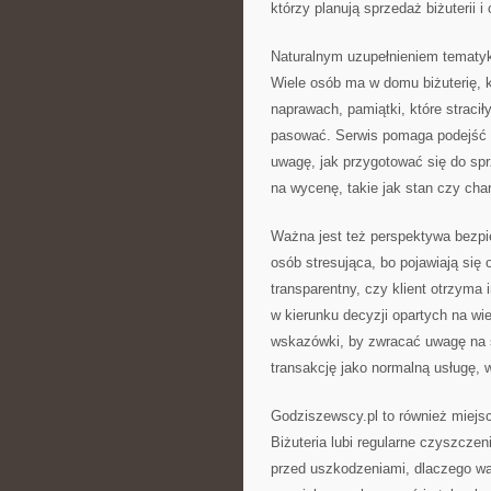
którzy planują sprzedaż biżuterii 
Naturalnym uzupełnieniem tematyki
Wiele osób ma w domu biżuterię, k
naprawach, pamiątki, które stracił
pasować. Serwis pomaga podejść d
uwagę, jak przygotować się do sp
na wycenę, takie jak stan czy cha
Ważna jest też perspektywa bezpie
osób stresująca, bo pojawiają się
transparentny, czy klient otrzyma
w kierunku decyzji opartych na wi
wskazówki, by zwracać uwagę na s
transakcję jako normalną usługę, 
Godziszewscy.pl to również miejsc
Biżuteria lubi regularne czyszcze
przed uszkodzeniami, dlaczego wa