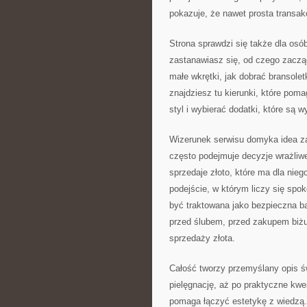
pokazuje, że nawet prosta transa
Strona sprawdzi się także dla osób
zastanawiasz się, od czego zaczą
małe wkrętki, jak dobrać bransole
znajdziesz tu kierunki, które pom
styl i wybierać dodatki, które są 
Wizerunek serwisu domyka idea zauf
często podejmuje decyzje wrażliwe
sprzedaje złoto, które ma dla nieg
podejście, w którym liczy się spo
być traktowana jako bezpieczna b
przed ślubem, przed zakupem biżut
sprzedaży złota.
Całość tworzy przemyślany opis świa
pielęgnację, aż po praktyczne kwes
pomaga łączyć estetykę z wiedzą. 