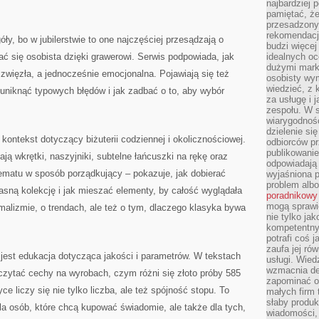
najbardziej 
pamiętać, że
przesadzony
rekomendacj
ły, bo w jubilerstwie to one najczęściej przesądzają o
budzi więcej 
ć się osobista dzięki grawerowi. Serwis podpowiada, jak
idealnych oc
dużymi mark
 zwięzła, a jednocześnie emocjonalna. Pojawiają się też
osobisty wymi
wiedzieć, z 
k uniknąć typowych błędów i jak zadbać o to, aby wybór
za usługę i 
zespołu. W 
wiarygodnoś
dzielenie si
kontekst dotyczący biżuterii codziennej i okolicznościowej.
odbiorców pr
publikowanie
ają wkrętki, naszyjniki, subtelne łańcuszki na rękę oraz
odpowiadają 
tematu w sposób porządkujący – pokazuje, jak dobierać
wyjaśniona 
problem albo
łasną kolekcję i jak mieszać elementy, by całość wyglądała
poradnikowy
mogą sprawi
imalizmie, o trendach, ale też o tym, dlaczego klasyka bywa
nie tylko ja
kompetentny 
potrafi coś 
zaufa jej ró
est edukacja dotycząca jakości i parametrów. W tekstach
usługi. Wied
wzmacnia de
k czytać cechy na wyrobach, czym różni się złoto próby 585
zapominać o 
ce liczy się nie tylko liczba, ale też spójność stopu. To
małych firm t
słaby produk
la osób, które chcą kupować świadomie, ale także dla tych,
wiadomości,