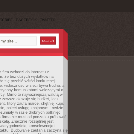
SCRIBE
FACEBOOK
TWITTER
 firm wchodzi do internetu z
m, że bez dużych wydatków na
da się przebić wśród konkurencji.
, widoczność w sieci bywa trudna, a
nasycony komunikatami walczącymi o
cy. Mimo to najważniejszą walutą w
ie zawsze okazuje się budżet, lecz
ent, który zaufa marce, chętniej kupi,
ie, poleci usługę znajomym i będzie
ozumiały w razie drobnych potknięć.
 firma nie musi od początku próbować
kalą. Znacznie rozsądniej jest
wiarygodnością, konsekwencją i
taktu. Budowanie zaufania zaczyna się