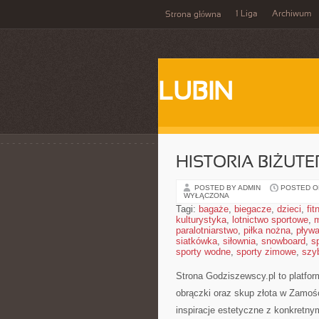
1 Liga
Archiwum
Strona główna
LUBIN
HISTORIA BIŻUTER
POSTED BY ADMIN
POSTED ON
WYŁĄCZONA
Tagi:
bagaże
,
biegacze
,
dzieci
,
fit
kulturystyka
,
lotnictwo sportowe
,
m
paralotniarstwo
,
piłka nożna
,
pływa
siatkówka
,
siłownia
,
snowboard
,
s
sporty wodne
,
sporty zimowe
,
szy
Strona Godziszewscy.pl to platform
obrączki oraz skup złota w Zamości
inspiracje estetyczne z konkret