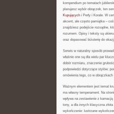
kompendium po tematach jubilersk
planujesz wybór obrączek, ten serw
Kupujących
i Perły i Korale. W cen
akcent, ale często pamiątka – coś,
znajdziesz podejście rozsądne, k
rozumem. Opisy i teksty są ukieru
oraz dopasować biżuterię do okazj
Serwis w naturalny sposób prowad
właśnie one są dla wielu par klucz
dobór rozmiaru, znaczenie gruboś
podpowiedzi dotyczące stylów: po
omówienia tego, co w obrączkach d
Ważnym elementem jest temat krusz
ma własny temperament. Na stroni
wpływa na zestawienie z karnacją 
tony, a dla innych klasyczna złota
wykończenie: lustrzane wykończeni