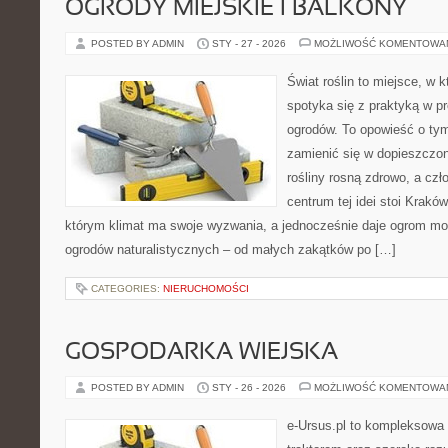
OGRODY MIEJSKIE I BALKONY
POSTED BY ADMIN
STY - 27 - 2026
MOŻLIWOŚĆ KOMENTOWA
Świat roślin to miejsce, w k
spotyka się z praktyką w pr
ogrodów. To opowieść o tym
zamienić się w dopieszczoną
rośliny rosną zdrowo, a cz
centrum tej idei stoi Kraków 
którym klimat ma swoje wyzwania, a jednocześnie daje ogrom moż
ogrodów naturalistycznych – od małych zakątków po […]
CATEGORIES:
NIERUCHOMOŚCI
GOSPODARKA WIEJSKA
POSTED BY ADMIN
STY - 26 - 2026
MOŻLIWOŚĆ KOMENTOWA
e-Ursus.pl to kompleksowa