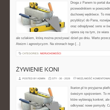
Droga z Panem to portal d
przewodnikiem w powszedn
duchowej wędrówce. To miej
przybliżyć do Pana, rozwij
oraz odnajdywać sens w świ
opiera się na tym, że wiara
ale szlakiem, którą można przeżywać dzień po dniu. Warto przecz
Ateizm i agnostycyzm. Na stronach tego […]
CATEGORIES:
NIERUCHOMOŚCI
ŻYWIENIE KONI
POSTED BY ADMIN
STY - 30 - 2026
MOŻLIWOŚĆ KOMENTOWA
Ikarion.pl to przyjazna plat
świeżym spojrzeniem. To m
które wybierają konkret, al
odkrywać nowe pomysły. Ca