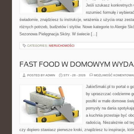
Jeśli szukasz konkretnych
rozumieć formułę i wybierać
świadomie, znajdziesz tu instrukcje, wrażenia z użycia oraz zes
różnych potrzeb, budżetów i stylów. Nowe kategorie to Alergie Skó
Sezonowa Pielęgnacja Skóry. W świecie […]
CATEGORIES:
NIERUCHOMOŚCI
FAST FOOD W DOMOWYM WYDA
POSTED BY ADMIN
STY - 28 - 2026
MOŻLIWOŚĆ KOMENTOWA
JakieSmaki.pl to portal o g
by upraszczać codzienne g
posiłki w małe domowe świę
pomysły na dania spotykają
a kuchnia przestaje być obo
radością. Niezależnie od te
czy dopiero stawiasz pierwsze kroki, znajdziesz tu inspiracje, k