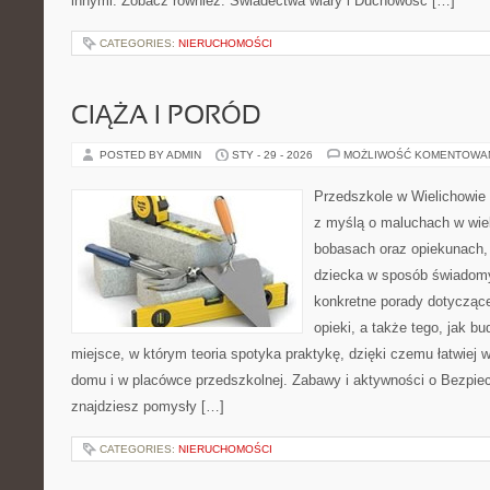
innymi. Zobacz również: Świadectwa wiary i Duchowość […]
CATEGORIES:
NIERUCHOMOŚCI
CIĄŻA I PORÓD
POSTED BY ADMIN
STY - 29 - 2026
MOŻLIWOŚĆ KOMENTOWA
Przedszkole w Wielichowie 
z myślą o maluchach w wie
bobasach oraz opiekunach, 
dziecka w sposób świadomy
konkretne porady dotyczące
opieki, a także tego, jak b
miejsce, w którym teoria spotyka praktykę, dzięki czemu łatwiej
domu i w placówce przedszkolnej. Zabawy i aktywności o Bezpiec
znajdziesz pomysły […]
CATEGORIES:
NIERUCHOMOŚCI