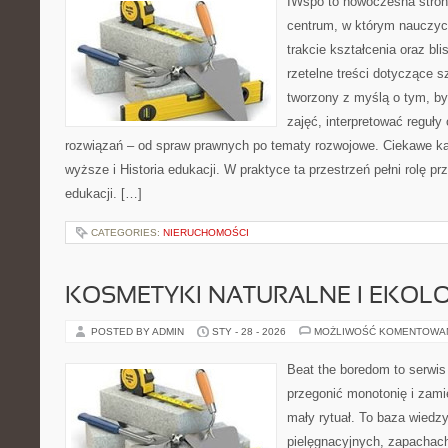
IWspo to nowoczesna stron
centrum, w którym nauczyci
trakcie kształcenia oraz b
rzetelne treści dotyczące s
tworzony z myślą o tym, b
zajęć, interpretować reguł
rozwiązań – od spraw prawnych po tematy rozwojowe. Ciekawe ka
wyższe i Historia edukacji. W praktyce ta przestrzeń pełni rolę p
edukacji. […]
CATEGORIES:
NIERUCHOMOŚCI
KOSMETYKI NATURALNE I EKOL
POSTED BY ADMIN
STY - 28 - 2026
MOŻLIWOŚĆ KOMENTOWA
Beat the boredom to serwis
przegonić monotonię i zami
mały rytuał. To baza wiedz
pielęgnacyjnych, zapachach