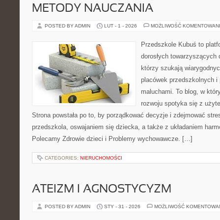
METODY NAUCZANIA
POSTED BY ADMIN
LUT - 1 - 2026
MOŻLIWOŚĆ KOMENTOWAN
Przedszkole Kubuś to plat
dorosłych towarzyszących 
którzy szukają wiarygodnyc
placówek przedszkolnych i 
maluchami. To blog, w któr
rozwoju spotyka się z uży
Strona powstała po to, by porządkować decyzje i zdejmować str
przedszkola, oswajaniem się dziecka, a także z układaniem harm
Polecamy Zdrowie dzieci i Problemy wychowawcze. […]
CATEGORIES:
NIERUCHOMOŚCI
ATEIZM I AGNOSTYCYZM
POSTED BY ADMIN
STY - 31 - 2026
MOŻLIWOŚĆ KOMENTOWA