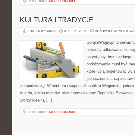
CATEGORIES:
NIERUCHOMOŚCI
KULTURA I TRADYCJE
POSTED BY ADMIN
STY - 25 - 2026
MOŻLIWOŚĆ KOMENTOWA
GorąceWęgry.pl to serwis tu
potrzeby odkrywania Europ
przystępny, bez zbędnego n
podróżowanie musi być męc
które lubią projektować wyj
jednocześnie chcą zostawić
niespodziankę. W centrum uwagi są Republika Węgierska, jednak n
Austria, kraina mostów, piwa i zamków oraz Republika Słowacka. T
tworzy idealną […]
CATEGORIES:
NIERUCHOMOŚCI