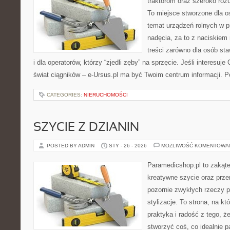
traktorom oraz szeroko roz
To miejsce stworzone dla 
temat urządzeń rolnych w 
nadęcia, za to z naciskiem
treści zarówno dla osób sta
i dla operatorów, którzy “zjedli zęby” na sprzęcie. Jeśli interesuje
świat ciągników – e-Ursus.pl ma być Twoim centrum informacji
CATEGORIES:
NIERUCHOMOŚCI
SZYCIE Z DZIANIN
POSTED BY ADMIN
STY - 26 - 2026
MOŻLIWOŚĆ KOMENTOWA
Paramedicshop.pl to zakąte
kreatywne szycie oraz przer
pozornie zwykłych rzeczy p
stylizacje. To strona, na kt
praktyka i radość z tego, 
stworzyć coś, co idealnie p