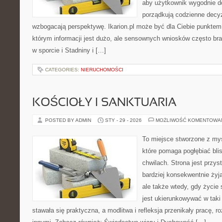
aby użytkownik wygodnie doc
porządkują codzienne decyz
wzbogacają perspektywę. Ikarion.pl może być dla Ciebie punktem 
którym informacji jest dużo, ale sensownych wniosków często bra
w sporcie i Stadniny i […]
CATEGORIES:
NIERUCHOMOŚCI
KOŚCIOŁY I SANKTUARIA
POSTED BY ADMIN
STY - 29 - 2026
MOŻLIWOŚĆ KOMENTOWA
To miejsce stworzone z myś
które pomaga pogłębiać bl
chwilach. Strona jest przys
bardziej konsekwentnie żyją
ale także wtedy, gdy życie 
jest ukierunkowywać w tak
stawała się praktyczna, a modlitwa i refleksja przenikały pracę, r