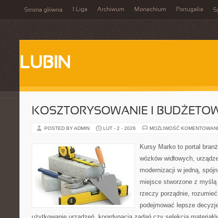
1 Liga
Archiwum
Monachium
Portugalia
Strona główna
S
LUBIN
KOSZTORYSOWANIE I BUDŻETO
POSTED BY ADMIN
LUT - 2 - 2026
MOŻLIWOŚĆ KOMENTOWAN
Kursy Marko to portal branż
wózków widłowych, urządze
modernizacji w jedną, spójn
miejsce stworzone z myślą 
rzeczy porządnie, rozumieć,
podejmować lepsze decyzje
użytkowanie urządzeń, koordynacja zadań czy selekcja materiałó