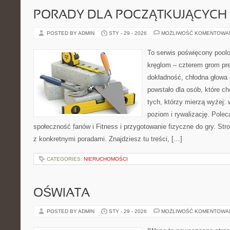
PORADY DLA POCZĄTKUJĄCYCH
POSTED BY ADMIN
STY - 29 - 2026
MOŻLIWOŚĆ KOMENTOWA
To serwis poświęcony poolo
kręglom – czterem grom prec
dokładność, chłodna głowa 
powstało dla osób, które chc
tych, którzy mierzą wyżej: 
poziom i rywalizację. Polec
społeczność fanów i Fitness i przygotowanie fizyczne do gry. St
z konkretnymi poradami. Znajdziesz tu treści, […]
CATEGORIES:
NIERUCHOMOŚCI
OŚWIATA
POSTED BY ADMIN
STY - 29 - 2026
MOŻLIWOŚĆ KOMENTOWA