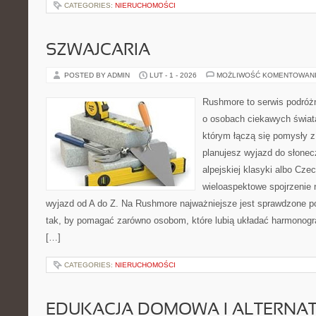
CATEGORIES:
NIERUCHOMOŚCI
SZWAJCARIA
POSTED BY ADMIN
LUT - 1 - 2026
MOŻLIWOŚĆ KOMENTOWAN
Rushmore to serwis podróżn
o osobach ciekawych świata
którym łączą się pomysły z
planujesz wyjazd do słoneczn
alpejskiej klasyki albo Czec
wieloaspektowe spojrzenie 
wyjazd od A do Z. Na Rushmore najważniejsze jest sprawdzone po
tak, by pomagać zarówno osobom, które lubią układać harmonogra
[…]
CATEGORIES:
NIERUCHOMOŚCI
EDUKACJA DOMOWA I ALTERNA