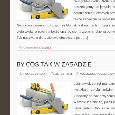
Ażeby skutecznie zrzucić 
potrzebujemy nie jedynie ak
ograniczenia tuczących poż
także zapewnienie sobie ul
Nikogo nie powinno to dziwić, że błonnik jest nam w tym działaniu
dieta wydajna powinna także opierać się na ziołach, jakie wspo
Tak nazywana dieta ziołowa stosowana jest […]
CATEGORIES:
BIZNES
BY COŚ TAK W ZASADZIE
POSTED BY ADMIN
SIE - 13 - 2025
MOŻLIWOŚĆ KOMENTOWA
Jakikolwiek sprzęt ma jakie
związku z tym Jakikolwiek 
kreowany na bazie wyznacz
w stanie ich obejść, jeżeli
nawet jeden. Ono także wy
pewnych kroków, jakie dop