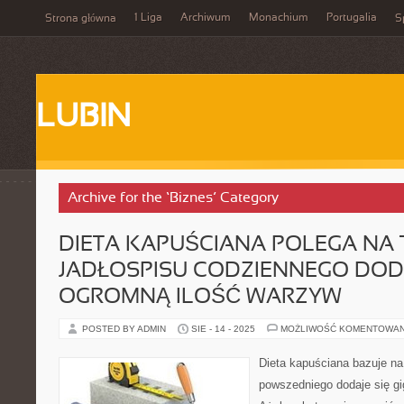
1 Liga
Archiwum
Monachium
Portugalia
Strona główna
S
LUBIN
Archive for the ‘Biznes’ Category
DIETA KAPUŚCIANA POLEGA NA 
JADŁOSPISU CODZIENNEGO DODA
OGROMNĄ ILOŚĆ WARZYW
POSTED BY ADMIN
SIE - 14 - 2025
MOŻLIWOŚĆ KOMENTOWA
Dieta kapuściana bazuje na
powszedniego dodaje się gi