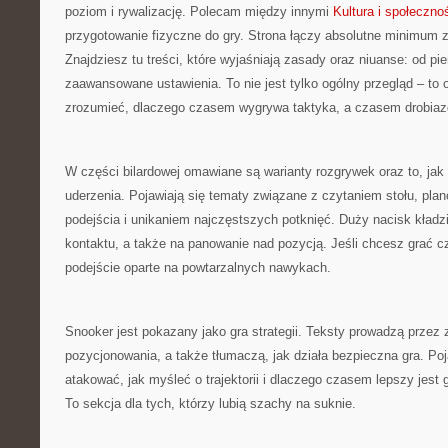
poziom i rywalizację. Polecam między innymi
Kultura i społeczno
przygotowanie fizyczne do gry. Strona łączy absolutne minimum 
Znajdziesz tu treści, które wyjaśniają zasady oraz niuanse: od p
zaawansowane ustawienia. To nie jest tylko ogólny przegląd – to
zrozumieć, dlaczego czasem wygrywa taktyka, a czasem drobiazg
W części bilardowej omawiane są warianty rozgrywek oraz to, j
uderzenia. Pojawiają się tematy związane z czytaniem stołu, pla
podejścia i unikaniem najczęstszych potknięć. Duży nacisk kładzi
kontaktu, a także na panowanie nad pozycją. Jeśli chcesz grać cz
podejście oparte na powtarzalnych nawykach.
Snooker jest pokazany jako gra strategii. Teksty prowadzą przez 
pozycjonowania, a także tłumaczą, jak działa bezpieczna gra. Poj
atakować, jak myśleć o trajektorii i dlaczego czasem lepszy jest g
To sekcja dla tych, którzy lubią szachy na suknie.