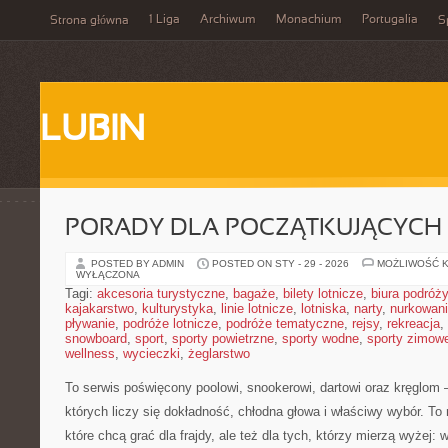
1 Liga
Archiwum
Monachium
Portugalia
Strona główna
S
LUBIN
PORADY DLA POCZĄTKUJĄCYCH
POSTED BY ADMIN
POSTED ON STY - 29 - 2026
MOŻLIWOŚĆ 
WYŁĄCZONA
Tagi:
akcesoria turystyczne
,
bagaże
,
bilety lotnicze
,
biura podróży
kajakarstwo
,
kulturystyka
,
linie lotnicze
,
lotniska
,
narty
,
nurkowan
pływanie
,
podróże lotnicze
,
podróże tematyczne
,
rejsy
,
rekreacja
,
snowboard
,
sport
,
sporty powietrzne
,
sporty wodne
,
sporty zimow
wellness
,
wycieczki
,
żeglarstwo
To serwis poświęcony poolowi, snookerowi, dartowi oraz kręglom 
których liczy się dokładność, chłodna głowa i właściwy wybór. To
które chcą grać dla frajdy, ale też dla tych, którzy mierzą wyżej: 