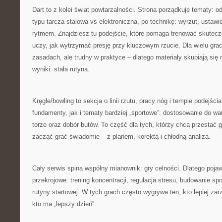
Dart to z kolei świat powtarzalności. Strona porządkuje tematy: o
typu tarcza stalowa vs elektroniczna, po technikę: wyrzut, ustawi
rytmem. Znajdziesz tu podejście, które pomaga trenować skutec
uczy, jak wytrzymać presję przy kluczowym rzucie. Dla wielu grac
zasadach, ale trudny w praktyce – dlatego materiały skupiają się 
wyniki: stała rutyna.
Kręgle/bowling to sekcja o linii rzutu, pracy nóg i tempie podejś
fundamenty, jak i tematy bardziej „sportowe”: dostosowanie do w
torze oraz dobór butów. To część dla tych, którzy chcą przestać g
zacząć grać świadomie – z planem, korektą i chłodną analizą.
Cały serwis spina wspólny mianownik: gry celności. Dlatego pojaw
przekrojowe: trening koncentracji, regulacja stresu, budowanie spo
rutyny startowej. W tych grach często wygrywa ten, kto lepiej zar
kto ma „lepszy dzień”.