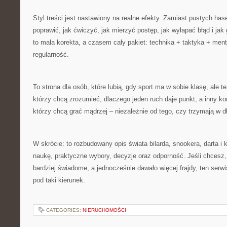
Styl treści jest nastawiony na realne efekty. Zamiast pustych has
poprawić, jak ćwiczyć, jak mierzyć postęp, jak wyłapać błąd i ja
to mała korekta, a czasem cały pakiet: technika + taktyka + ment
regularność.
To strona dla osób, które lubią, gdy sport ma w sobie klasę, ale te
którzy chcą zrozumieć, dlaczego jeden ruch daje punkt, a inny koń
którzy chcą grać mądrzej – niezależnie od tego, czy trzymają w dło
W skrócie: to rozbudowany opis świata bilarda, snookera, darta i 
naukę, praktyczne wybory, decyzje oraz odporność. Jeśli chcesz,
bardziej świadome, a jednocześnie dawało więcej frajdy, ten serw
pod taki kierunek.
CATEGORIES:
NIERUCHOMOŚCI