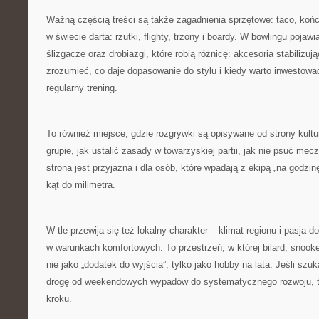
Ważną częścią treści są także zagadnienia sprzętowe: taco, końc
w świecie darta: rzutki, flighty, trzony i boardy. W bowlingu pojawia
ślizgacze oraz drobiazgi, które robią różnicę: akcesoria stabilizu
zrozumieć, co daje dopasowanie do stylu i kiedy warto inwestowa
regularny trening.
To również miejsce, gdzie rozgrywki są opisywane od strony kult
grupie, jak ustalić zasady w towarzyskiej partii, jak nie psuć me
strona jest przyjazna i dla osób, które wpadają z ekipą „na godzinę”
kąt do milimetra.
W tle przewija się też lokalny charakter – klimat regionu i pasja 
w warunkach komfortowych. To przestrzeń, w której bilard, snooker
nie jako „dodatek do wyjścia”, tylko jako hobby na lata. Jeśli szuka
drogę od weekendowych wypadów do systematycznego rozwoju, te
kroku.