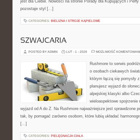
jest dla Ciebie. Nowości na stronie Porady dla Kupujących i Perły
pozostaje styl […]
CATEGORIES:
BIELIZNA I STROJE KĄPIELOWE
SZWAJCARIA
POSTED BY ADMIN
LUT - 1 - 2026
MOŻLIWOŚĆ KOMENTOWAN
Rushmore to serwis podróżn
o osobach ciekawych świata
którym łączą się pomysły z
planujesz wyjazd do słoneczn
alpejskiej klasyki albo Czec
wieloaspektowe spojrzenie 
wyjazd od A do Z. Na Rushmore najważniejsze jest sprawdzone po
tak, by pomagać zarówno osobom, które lubią układać harmonogra
[…]
CATEGORIES:
PIELĘGNACJA CIAŁA