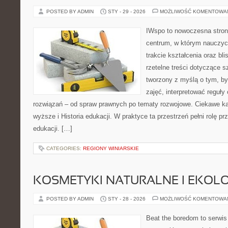
POSTED BY ADMIN
STY - 29 - 2026
MOŻLIWOŚĆ KOMENTOWA
IWspo to nowoczesna stron
centrum, w którym nauczyci
trakcie kształcenia oraz b
rzetelne treści dotyczące s
tworzony z myślą o tym, b
zajęć, interpretować reguł
rozwiązań – od spraw prawnych po tematy rozwojowe. Ciekawe ka
wyższe i Historia edukacji. W praktyce ta przestrzeń pełni rolę p
edukacji. […]
CATEGORIES:
REGIONY WINIARSKIE
KOSMETYKI NATURALNE I EKOL
POSTED BY ADMIN
STY - 28 - 2026
MOŻLIWOŚĆ KOMENTOWA
Beat the boredom to serwis