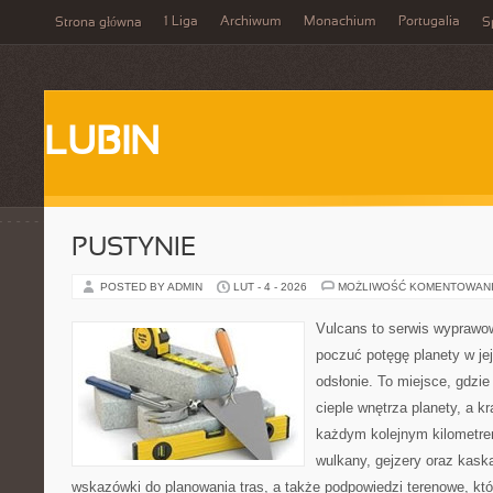
1 Liga
Archiwum
Monachium
Portugalia
Strona główna
S
LUBIN
PUSTYNIE
POSTED BY ADMIN
LUT - 4 - 2026
MOŻLIWOŚĆ KOMENTOWAN
Vulcans to serwis wyprawow
poczuć potęgę planety w jej
odsłonie. To miejsce, gdzie 
cieple wnętrza planety, a kr
każdym kolejnym kilometrem
wulkany, gejzery oraz kask
wskazówki do planowania tras, a także podpowiedzi terenowe, kt