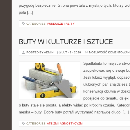
przygodę bezpiecznie. Strona powstała z myślą o tych, którzy wo
pola […]
CATEGORIES:
FUNDUSZE I REIT-Y
BUTY W KULTURZE I SZTUCE
POSTED BY ADMIN
LUT - 3 - 2026
MOŻLIWOŚĆ KOMENTOWAN
Spadlabuta to miejsce stwo
zaopiekować się o swoje bu
Jeśli lubisz wygląd, dopas
ulubionych par, znajdziesz
konserwacji obuwia w dosko
podejście do tematu, dzięk
o buty staje się prosta, a efekty widać po krótkim czasie. Katego
męska – buty. Dobre buty potrafi wytrzymać naprawdę długo, […]
CATEGORIES:
ATEIZM I AGNOSTYCYZM