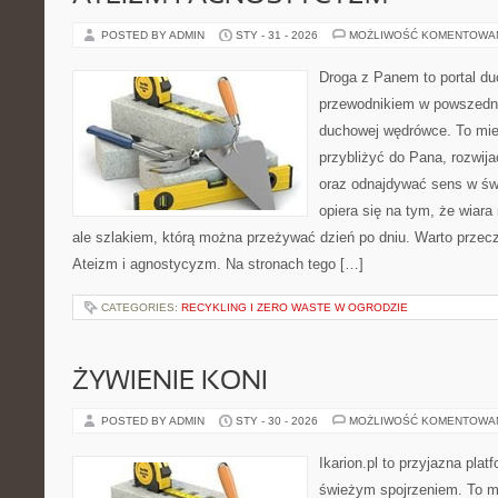
POSTED BY ADMIN
STY - 31 - 2026
MOŻLIWOŚĆ KOMENTOWA
Droga z Panem to portal d
przewodnikiem w powszedn
duchowej wędrówce. To miej
przybliżyć do Pana, rozwij
oraz odnajdywać sens w świ
opiera się na tym, że wiara
ale szlakiem, którą można przeżywać dzień po dniu. Warto przecz
Ateizm i agnostycyzm. Na stronach tego […]
CATEGORIES:
RECYKLING I ZERO WASTE W OGRODZIE
ŻYWIENIE KONI
POSTED BY ADMIN
STY - 30 - 2026
MOŻLIWOŚĆ KOMENTOWA
Ikarion.pl to przyjazna plat
świeżym spojrzeniem. To m