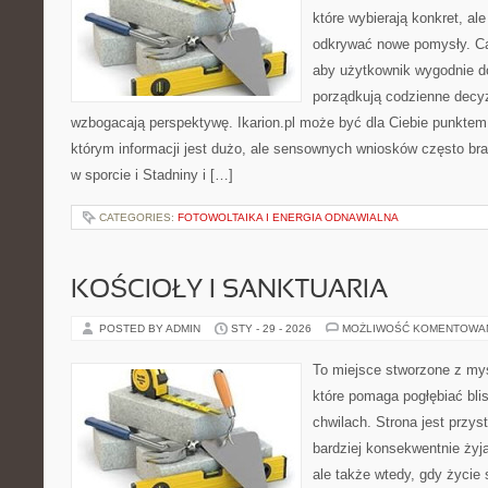
które wybierają konkret, al
odkrywać nowe pomysły. Ca
aby użytkownik wygodnie doc
porządkują codzienne decyz
wzbogacają perspektywę. Ikarion.pl może być dla Ciebie punktem 
którym informacji jest dużo, ale sensownych wniosków często bra
w sporcie i Stadniny i […]
CATEGORIES:
FOTOWOLTAIKA I ENERGIA ODNAWIALNA
KOŚCIOŁY I SANKTUARIA
POSTED BY ADMIN
STY - 29 - 2026
MOŻLIWOŚĆ KOMENTOWA
To miejsce stworzone z myś
które pomaga pogłębiać bl
chwilach. Strona jest przys
bardziej konsekwentnie żyją
ale także wtedy, gdy życie 