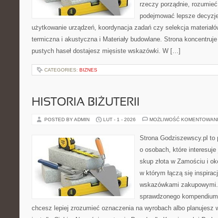
rzeczy porządnie, rozumieć,
podejmować lepsze decyzje
użytkowanie urządzeń, koordynacja zadań czy selekcja materiałó
termiczna i akustyczna i Materiały budowlane. Strona koncentruje
pustych haseł dostajesz mięsiste wskazówki. W […]
CATEGORIES:
BIZNES
HISTORIA BIŻUTERII
POSTED BY ADMIN
LUT - 1 - 2026
MOŻLIWOŚĆ KOMENTOWAN
Strona Godziszewscy.pl to 
o osobach, które interesuje 
skup złota w Zamościu i oko
w którym łączą się inspirac
wskazówkami zakupowymi. 
sprawdzonego kompendium p
chcesz lepiej zrozumieć oznaczenia na wyrobach albo planujesz 