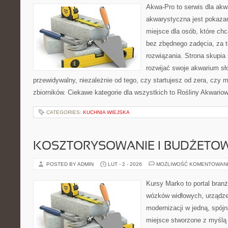
Akwa-Pro to serwis dla akw
akwarystyczna jest pokazan
miejsce dla osób, które ch
bez zbędnego zadęcia, za t
rozwiązania. Strona skupia
rozwijać swoje akwarium s
przewidywalny, niezależnie od tego, czy startujesz od zera, czy 
zbiorników. Ciekawe kategorie dla wszystkich to Rośliny Akwario
CATEGORIES:
KUCHNIA WIEJSKA
KOSZTORYSOWANIE I BUDŻETO
POSTED BY ADMIN
LUT - 2 - 2026
MOŻLIWOŚĆ KOMENTOWAN
Kursy Marko to portal branż
wózków widłowych, urządze
modernizacji w jedną, spójn
miejsce stworzone z myślą 