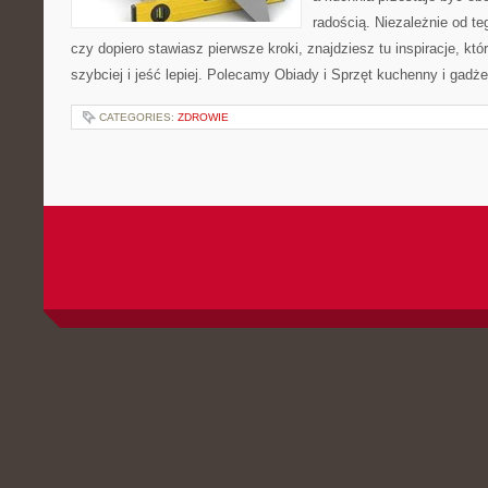
radością. Niezależnie od te
czy dopiero stawiasz pierwsze kroki, znajdziesz tu inspiracje, k
szybciej i jeść lepiej. Polecamy Obiady i Sprzęt kuchenny i gadż
CATEGORIES:
ZDROWIE