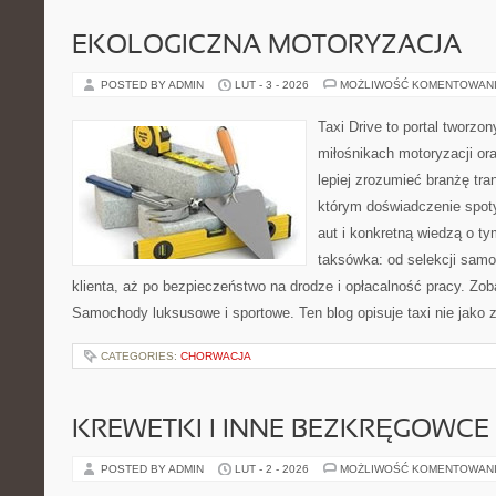
EKOLOGICZNA MOTORYZACJA
POSTED BY ADMIN
LUT - 3 - 2026
MOŻLIWOŚĆ KOMENTOWAN
Taxi Drive to portal tworzon
miłośnikach motoryzacji or
lepiej zrozumieć branżę tra
którym doświadczenie spot
aut i konkretną wiedzą o t
taksówka: od selekcji sam
klienta, aż po bezpieczeństwo na drodze i opłacalność pracy. Zo
Samochody luksusowe i sportowe. Ten blog opisuje taxi nie jako 
CATEGORIES:
CHORWACJA
KREWETKI I INNE BEZKRĘGOWCE
POSTED BY ADMIN
LUT - 2 - 2026
MOŻLIWOŚĆ KOMENTOWAN