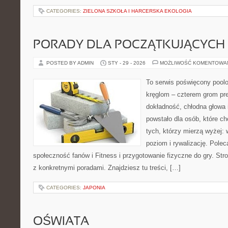
CATEGORIES:
ZIELONA SZKOŁA I HARCERSKA EKOLOGIA
PORADY DLA POCZĄTKUJĄCYCH
POSTED BY ADMIN
STY - 29 - 2026
MOŻLIWOŚĆ KOMENTOWA
To serwis poświęcony poolo
kręglom – czterem grom prec
dokładność, chłodna głowa 
powstało dla osób, które chc
tych, którzy mierzą wyżej: 
poziom i rywalizację. Polec
społeczność fanów i Fitness i przygotowanie fizyczne do gry. St
z konkretnymi poradami. Znajdziesz tu treści, […]
CATEGORIES:
JAPONIA
OŚWIATA