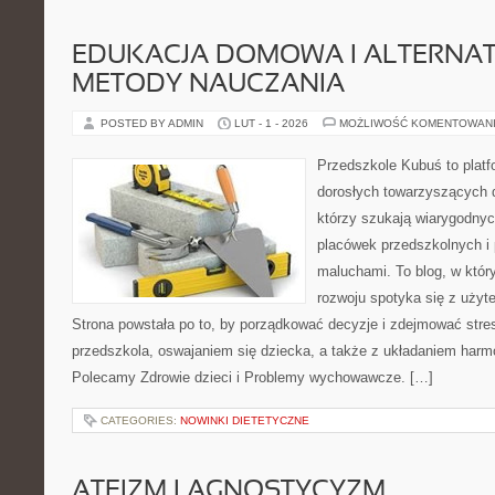
EDUKACJA DOMOWA I ALTERNA
METODY NAUCZANIA
POSTED BY ADMIN
LUT - 1 - 2026
MOŻLIWOŚĆ KOMENTOWAN
Przedszkole Kubuś to plat
dorosłych towarzyszących 
którzy szukają wiarygodnyc
placówek przedszkolnych i 
maluchami. To blog, w któr
rozwoju spotyka się z uży
Strona powstała po to, by porządkować decyzje i zdejmować str
przedszkola, oswajaniem się dziecka, a także z układaniem harm
Polecamy Zdrowie dzieci i Problemy wychowawcze. […]
CATEGORIES:
NOWINKI DIETETYCZNE
ATEIZM I AGNOSTYCYZM