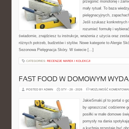
przegonić monotonię i zami
mały rytuał. To baza wiedz
pielęgnacyjnych, zapachach
Jeśli szukasz konkretnych
rozumieć formułę i wybierać
świadomie, znajdziesz tu instrukcje, wrażenia z użycia oraz zes
różnych potrzeb, budżetów i stylów. Nowe kategorie to Alergie Skó
Sezonowa Pielęgnacja Skóry. W świecie […]
CATEGORIES:
RECENZJE MAREK I KOLEKCJI
FAST FOOD W DOMOWYM WYDA
POSTED BY ADMIN
STY - 28 - 2026
MOŻLIWOŚĆ KOMENTOWA
JakieSmaki.pl to portal o g
by upraszczać codzienne g
posiłki w małe domowe świę
pomysły na dania spotykają
a kuchnia przestaje być obo