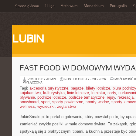
1 Liga
Archiwum
Monachium
Portugalia
Strona główna
S
LUBIN
FAST FOOD W DOMOWYM WYDA
POSTED BY ADMIN
POSTED ON STY - 28 - 2026
MOŻLIWOŚĆ 
WYŁĄCZONA
Tagi:
akcesoria turystyczne
,
bagaże
,
bilety lotnicze
,
biura podróży
kajakarstwo
,
kulturystyka
,
linie lotnicze
,
lotniska
,
narty
,
nurkowan
pływanie
,
podróże lotnicze
,
podróże tematyczne
,
rejsy
,
rekreacja
,
snowboard
,
sport
,
sporty powietrzne
,
sporty wodne
,
sporty zimow
wellness
,
wycieczki
,
żeglarstwo
JakieSmaki.pl to portal o gotowaniu, który powstał po to, by upr
zamieniać zwykłe posiłki w małe domowe święta. To zakątek, gdz
spotykają się z praktycznymi tipami, a kuchnia przestaje być obo