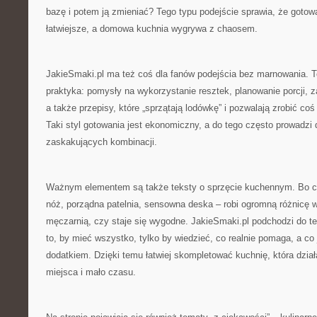
bazę i potem ją zmieniać? Tego typu podejście sprawia, że gotow
łatwiejsze, a domowa kuchnia wygrywa z chaosem.
JakieSmaki.pl ma też coś dla fanów podejścia bez marnowania. To
praktyka: pomysły na wykorzystanie resztek, planowanie porcji,
a także przepisy, które „sprzątają lodówkę” i pozwalają zrobić coś
Taki styl gotowania jest ekonomiczny, a do tego często prowadzi 
zaskakujących kombinacji.
Ważnym elementem są także teksty o sprzęcie kuchennym. Bo c
nóż, porządna patelnia, sensowna deska – robi ogromną różnicę w
męczarnią, czy staje się wygodne. JakieSmaki.pl podchodzi do te
to, by mieć wszystko, tylko by wiedzieć, co realnie pomaga, a co
dodatkiem. Dzięki temu łatwiej skompletować kuchnię, która dział
miejsca i mało czasu.