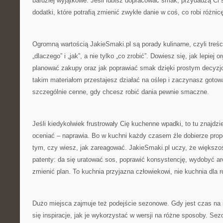
bardziej wyjątkowe. Jeśli lubisz dopracować smak, przydadzą Ci s
dodatki, które potrafią zmienić zwykłe danie w coś, co robi różnic
Ogromną wartością JakieSmaki.pl są porady kulinarne, czyli treś
„dlaczego” i „jak”, a nie tylko „co zrobić”. Dowiesz się, jak lepiej 
planować zakupy oraz jak poprawiać smak dzięki prostym decyzjo
takim materiałom przestajesz działać na oślep i zaczynasz gotow
szczególnie cenne, gdy chcesz robić dania pewnie smaczne.
Jeśli kiedykolwiek frustrowały Cię kuchenne wpadki, to tu znajdzi
oceniać – naprawia. Bo w kuchni każdy czasem źle dobierze propo
tym, czy wiesz, jak zareagować. JakieSmaki.pl uczy, że większ
patenty: da się uratować sos, poprawić konsystencję, wydobyć a
zmienić plan. To kuchnia przyjazna człowiekowi, nie kuchnia dla r
Dużo miejsca zajmuje też podejście sezonowe. Gdy jest czas na 
się inspiracje, jak je wykorzystać w wersji na różne sposoby. Se