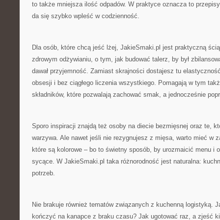
to także mniejsza ilość odpadów. W praktyce oznacza to przepisy, 
da się szybko wpleść w codzienność.
Dla osób, które chcą jeść lżej, JakieSmaki.pl jest praktyczną ścią
zdrowym odżywianiu, o tym, jak budować talerz, by był zbilansow
dawał przyjemność. Zamiast skrajności dostajesz tu elastycznoś
obsesji i bez ciągłego liczenia wszystkiego. Pomagają w tym tak
składników, które pozwalają zachować smak, a jednocześnie popr
Sporo inspiracji znajdą też osoby na diecie bezmięsnej oraz te, kt
warzywa. Ale nawet jeśli nie rezygnujesz z mięsa, warto mieć w 
które są kolorowe – bo to świetny sposób, by urozmaicić menu i 
sycące. W JakieSmaki.pl taka różnorodność jest naturalna: kuch
potrzeb.
Nie brakuje również tematów związanych z kuchenną logistyką. Ja
kończyć na kanapce z braku czasu? Jak ugotować raz, a zjeść k