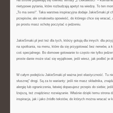
Na stronie pojawiają się również tematy „z ciekawości” – kulinarne
nietypowe pytania, które rozbudzają apetyt na wiedzę. To ten mom
„To ma sens!”. Taka warstwa inspiracyjna dodaje JakieSmaki.pl char
przepisów, ale smakowita opowieść, do którego chce się wracać,
po prostu masz ochotę poczytać o jedzeniu.
JakieSmaki.pl jest też dla tych, którzy gotują dla innych: dla prz
na spotkania, na menu, które da się przygotować bez nerwów, a k
coś specjalnego. Bo domowe gotowanie to często nie tylko jedzeni
proste danie może stać się wyjątkowe, jeśli wiesz, jak podbić je 
W całym podejściu JakieSmaki.pl ważna jest elastyczność. Tu nie
słusznej” drogi. Są za to warianty: jeśli nie masz składnika, znaj
alergię lub ograniczenia, łatwiej dopasujesz przepis do siebie; jeś
lżejszą, też znajdziesz rozwiązanie. Właśnie dzięki temu strona d
inspiracja, jak i jako źródło tekstów, do których można wracać w k