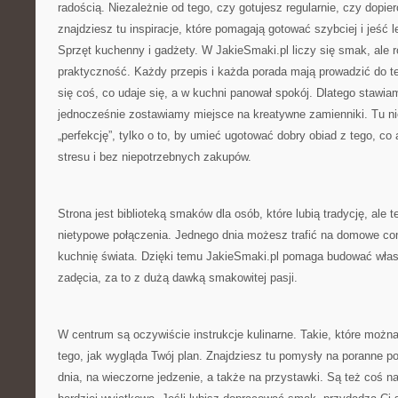
radością. Niezależnie od tego, czy gotujesz regularnie, czy dopie
znajdziesz tu inspiracje, które pomagają gotować szybciej i jeść 
Sprzęt kuchenny i gadżety. W JakieSmaki.pl liczy się smak, ale 
praktyczność. Każdy przepis i każda porada mają prowadzić do te
się coś, co udaje się, a w kuchni panował spokój. Dlatego stawia
jednocześnie zostawiamy miejsce na kreatywne zamienniki. Tu nie
„perfekcję”, tylko o to, by umieć ugotować dobry obiad z tego, co
stresu i bez niepotrzebnych zakupów.
Strona jest biblioteką smaków dla osób, które lubią tradycję, ale t
nietypowe połączenia. Jednego dnia możesz trafić na domowe com
kuchnię świata. Dzięki temu JakieSmaki.pl pomaga budować włas
zadęcia, za to z dużą dawką smakowitej pasji.
W centrum są oczywiście instrukcje kulinarne. Takie, które moż
tego, jak wygląda Twój plan. Znajdziesz tu pomysły na poranne pos
dnia, na wieczorne jedzenie, a także na przystawki. Są też coś n