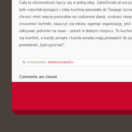
Cała ta różnorodność łączy się w jedną ideę: JakieSmaki.pl ma 
było satysfakcjonująco i żeby kuchnia pasowała do Twojego życia,
chcesz mieć więcej pomysłów na codzienne dania, szukasz now
zrozumieć techniki, nauczyć się trików, ogarnąć organizację, jeść
odkrywać jedzenie na nowo – jesteś w dobrym miejscu. To kuchnia
się komfort, a każdy przepis i każda porada mają prowadzić do j
powiedzieć „było pysznie!”.
CATEGORIES:
NIERUCHOMOŚCI
Comments are closed.