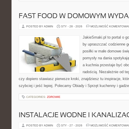
FAST FOOD W DOMOWYM WYDA
POSTED BY ADMIN
STY - 28 - 2026
MOŻLIWOŚĆ KOMENTOWA
JakieSmaki.pl to portal o g
by upraszczać codzienne g
posiłki w małe domowe świę
pomysły na dania spotykają
a kuchnia przestaje być obo
radością. Niezależnie od te
czy dopiero stawiasz pierwsze kroki, znajdziesz tu inspiracje, k
szybciej i jeść lepiej. Polecamy Obiady i Sprzęt kuchenny i gadż
CATEGORIES:
ZDROWIE
INSTALACJE WODNE I KANALIZA
POSTED BY ADMIN
STY - 27 - 2026
MOŻLIWOŚĆ KOMENTOWA