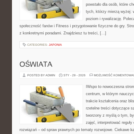
powstało dla osób, które chc
tych, którzy mierzą wyżej: 
poziom i rywalizację. Polec
społeczność fanów i Fitness i przygotowanie fizyczne do gry. St
z konkretnymi poradami. Znajdziesz tu treści, […]
CATEGORIES:
JAPONIA
OŚWIATA
POSTED BY ADMIN
STY - 29 - 2026
MOŻLIWOŚĆ KOMENTOWA
IWspo to nowoczesna stron
centrum, w którym nauczyci
trakcie kształcenia oraz b
rzetelne treści dotyczące s
tworzony z myślą o tym, b
zajęć, interpretować reguł
rozwiązań – od spraw prawnych po tematy rozwojowe. Ciekawe ka