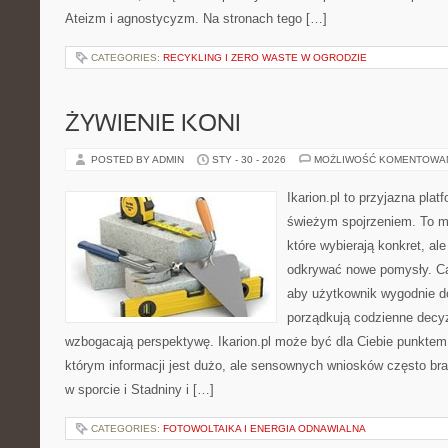
Ateizm i agnostycyzm. Na stronach tego […]
CATEGORIES:
RECYKLING I ZERO WASTE W OGRODZIE
ŻYWIENIE KONI
POSTED BY ADMIN
STY - 30 - 2026
MOŻLIWOŚĆ KOMENTOWA
Ikarion.pl to przyjazna plat
świeżym spojrzeniem. To m
które wybierają konkret, al
odkrywać nowe pomysły. Ca
aby użytkownik wygodnie doc
porządkują codzienne decyz
wzbogacają perspektywę. Ikarion.pl może być dla Ciebie punktem 
którym informacji jest dużo, ale sensownych wniosków często bra
w sporcie i Stadniny i […]
CATEGORIES:
FOTOWOLTAIKA I ENERGIA ODNAWIALNA