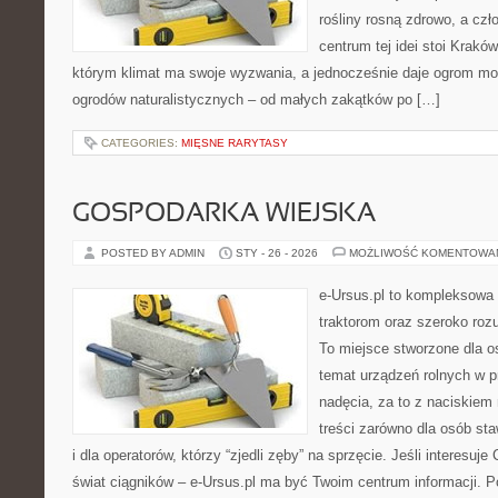
rośliny rosną zdrowo, a cz
centrum tej idei stoi Kraków 
którym klimat ma swoje wyzwania, a jednocześnie daje ogrom moż
ogrodów naturalistycznych – od małych zakątków po […]
CATEGORIES:
MIĘSNE RARYTASY
GOSPODARKA WIEJSKA
POSTED BY ADMIN
STY - 26 - 2026
MOŻLIWOŚĆ KOMENTOWA
e-Ursus.pl to kompleksowa
traktorom oraz szeroko roz
To miejsce stworzone dla 
temat urządzeń rolnych w 
nadęcia, za to z naciskiem
treści zarówno dla osób sta
i dla operatorów, którzy “zjedli zęby” na sprzęcie. Jeśli interesuje
świat ciągników – e-Ursus.pl ma być Twoim centrum informacji