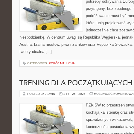
potrzeby odkrywania Europ
przystępny, bez zbędnego n
podróżowanie musi być męc
które lubią projektować wyj
jednocześnie chcą zostawić
niespodziankę. W centrum uwagi są Republika Węgierska, jednak n
Austria, kraina mostów, piwa i zamków oraz Republika Słowacka. T
tworzy idealną […]
CATEGORIES:
POKÓJ MALUCHA
TRENING DLA POCZĄTKUJĄCYCH
POSTED BY ADMIN
STY - 25 - 2026
MOŻLIWOŚĆ KOMENTOWA
PZKiSW to przestrzeń stwor
kochają kalistenikę oraz st
sprawdzonych wskazówek,
konieczności posiadania w
tego marzysz o sprawniejsz