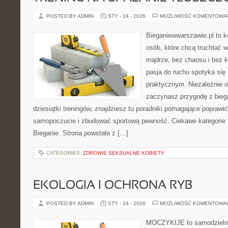
POSTED BY ADMIN
STY - 24 - 2026
MOŻLIWOŚĆ KOMENTOWA
Bieganiewwarszawie.pl to 
osób, które chcą truchtać w
mądrze, bez chaosu i bez ko
pasja do ruchu spotyka si
praktycznym. Niezależnie o
zaczynasz przygodę z bieg
dziesiątki treningów, znajdziesz tu poradniki pomagające popraw
samopoczucie i zbudować sportową pewność. Ciekawe kategorie to
Bieganie. Strona powstała z […]
CATEGORIES:
ZDROWIE SEKSUALNE KOBIETY
EKOLOGIA I OCHRONA RYB
POSTED BY ADMIN
STY - 24 - 2026
MOŻLIWOŚĆ KOMENTOWA
MOCZYKIJE to samodzielny w