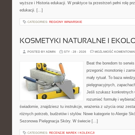
wyższe i Historia edukacji. W praktyce ta przestrzeń pełni rolę p
edukacji. […]
CATEGORIES:
REGIONY WINIARSKIE
KOSMETYKI NATURALNE I EKOL
POSTED BY ADMIN
STY - 28 - 2026
MOŻLIWOŚĆ KOMENTOWA
Beat the boredom to serwis
przegonić monotonię i zami
mały rytuał. To baza wiedz
pielęgnacyjnych, zapachach
Jeśli szukasz konkretnych
rozumieć formułę i wybierać
świadomie, znajdziesz tu instrukcje, wrażenia z użycia oraz zes
różnych potrzeb, budżetów i stylów. Nowe kategorie to Alergie Skó
Sezonowa Pielęgnacja Skóry. W świecie […]
CATEGORIES:
RECENZJE MAREK I KOLEKCJI