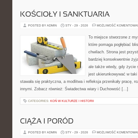
KOŚCIOŁY I SANKTUARIA
POSTED BY ADMIN
STY - 29 - 2026
MOŻLIWOŚĆ KOMENTOWA
To miejsce stworzone z myś
które pomaga pogłębiać bl
chwilach. Strona jest przys
bardziej konsekwentnie żyją
ale także wtedy, gdy życie 
jest ukierunkowywać w tak
stawała się praktyczna, a modlitwa i refleksja przenikały pracę, r
innymi. Zobacz również: Świadectwa wiary i Duchowość […]
CATEGORIES:
KOŃ W KULTURZE I HISTORII
CIĄŻA I PORÓD
POSTED BY ADMIN
STY - 29 - 2026
MOŻLIWOŚĆ KOMENTOWA