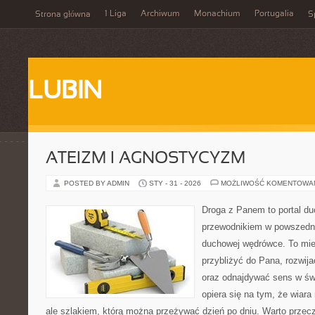
1 Liga
Archiwum
Monachium
Portugalia
Strona główna
S
LUBIN
ATEIZM I AGNOSTYCYZM
POSTED BY ADMIN
STY - 31 - 2026
MOŻLIWOŚĆ KOMENTOWA
Droga z Panem to portal d
przewodnikiem w powszedn
duchowej wędrówce. To miej
przybliżyć do Pana, rozwij
oraz odnajdywać sens w świ
opiera się na tym, że wiara
ale szlakiem, którą można przeżywać dzień po dniu. Warto przecz