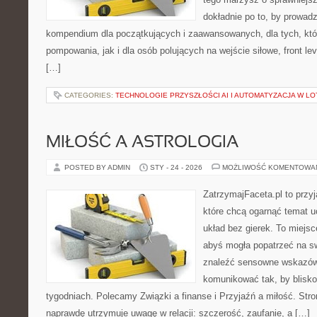
dokładnie po to, by prowadz
kompendium dla początkujących i zaawansowanych, dla tych, któr
pompowania, jak i dla osób polujących na wejście siłowe, front lev
[…]
CATEGORIES:
TECHNOLOGIE PRZYSZŁOŚCI AI I AUTOMATYZACJA W LO
MIŁOŚĆ A ASTROLOGIA
POSTED BY ADMIN
STY - 24 - 2026
MOŻLIWOŚĆ KOMENTOWA
ZatrzymajFaceta.pl to przyj
które chcą ogarnąć temat 
układ bez gierek. To miejs
abyś mogła popatrzeć na sw
znaleźć sensowne wskazów
komunikować tak, by bliskoś
tygodniach. Polecamy Związki a finanse i Przyjaźń a miłość. Stro
naprawdę utrzymuje uwagę w relacji: szczerość, zaufanie, a […]