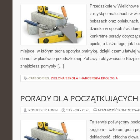
Przedszkole w Wielichowie 
z myślą o maluchach w wie
bobasach oraz opiekunach, 
dziecka w sposób świadomy
konkretne porady dotyczące
opieki, a także tego, jak b
miejsce, w którym teoria spotyka praktykę, dzięki czemu łatwiej
domu i w placówce przedszkolnej. Zabawy i aktywności o Bezpiec
znajdziesz pomysły […]
CATEGORIES:
ZIELONA SZKOŁA I HARCERSKA EKOLOGIA
PORADY DLA POCZĄTKUJĄCYCH
POSTED BY ADMIN
STY - 29 - 2026
MOŻLIWOŚĆ KOMENTOWA
To serwis poświęcony poolo
kręglom – czterem grom prec
dokładność, chłodna głowa 