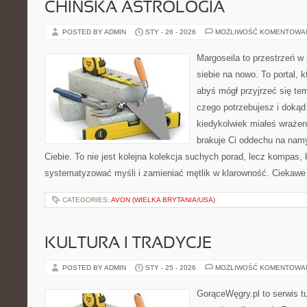
CHIŃSKA ASTROLOGIA
POSTED BY ADMIN
STY - 26 - 2026
MOŻLIWOŚĆ KOMENTOWA
Margoseila to przestrzeń w
siebie na nowo. To portal, 
abyś mógł przyjrzeć się tem
czego potrzebujesz i dokąd
kiedykolwiek miałeś wrażen
brakuje Ci oddechu na namys
Ciebie. To nie jest kolejna kolekcja suchych porad, lecz kompas,
systematyzować myśli i zamieniać mętlik w klarowność. Ciekawe 
CATEGORIES:
AVON (WIELKA BRYTANIA/USA)
KULTURA I TRADYCJE
POSTED BY ADMIN
STY - 25 - 2026
MOŻLIWOŚĆ KOMENTOWA
GorąceWęgry.pl to serwis tu