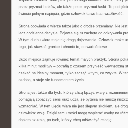
przez pryzmat braków, ale także przez pryzmat łaski. To podejśc
świecie pełnym napięcia, gdzie człowiek łatwo traci wrażliwość.
Strona opowiada o wierze także jako o drodze przemiany. Nie jes
lecz codzienna decyzja. Pojawia się tu zachęta do odkrywania pra
W tym duchu wiara staje się drogą dojrzewania. Człowiek może uc
tego, jak stawiać granice i chronić to, co wartościowe.
Dużo miejsca zajmuje również temat małych praktyk. Strona pokaz
kilka minut modlitwy – potrafią z czasem przynieść wewnętrzną st
czekać na idealny moment, tylko zacząć w tym, co zwykłe. W ten
ozdobą, a staje się fundamentem życia.
Strona jest także dla tych, którzy chcą łączyć wiarę z rozumieniem
pomagają zobaczyć sens oraz uczą, że pytania nie muszą niszczy
wzmacniać. W tym ujęciu wiara nie jest ślepym skokiem, ale drog
człowieka: wolę. Dzięki temu treści mogą wspierać osoby na różn
dopiero szukają, po tych, którzy chcą odświeżyć relację.