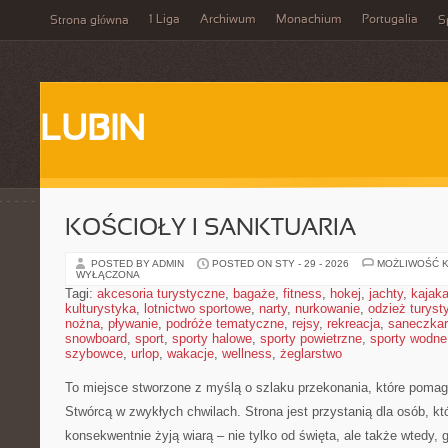
1 Liga
Archiwum
Monachium
Portugalia
Strona główna
S
LUBIN
KOŚCIOŁY I SANKTUARIA
POSTED BY ADMIN
POSTED ON STY - 29 - 2026
MOŻLIWOŚĆ 
WYŁĄCZONA
Tagi:
akcesoria turystyczne
,
bagaże
,
fitness
,
hokej
,
jachty
,
kajak
kulturystyka
,
lotnictwo sportowe
,
narty
,
nurkowanie
,
odzież turyst
nożna
,
pływanie
,
podróże tematyczne
,
rejsy
,
rekreacja
,
saneczka
snowboard
,
sport
,
sporty halowe
,
sporty powietrzne
,
sporty wodne
szybowce
,
urlop
,
wakacje
,
wellness
,
żeglarstwo
To miejsce stworzone z myślą o szlaku przekonania, które pomag
Stwórcą w zwykłych chwilach. Strona jest przystanią dla osób, kt
konsekwentnie żyją wiarą – nie tylko od święta, ale także wtedy, 