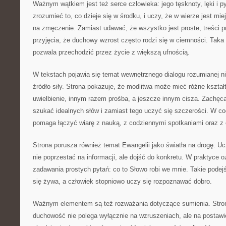
Ważnym wątkiem jest też serce człowieka: jego tęsknoty, lęki i 
zrozumieć to, co dzieje się w środku, i uczy, że w wierze jest mie
na zmęczenie. Zamiast udawać, że wszystko jest proste, treści 
przyjęcia, że duchowy wzrost często rodzi się w ciemności. Taka 
pozwala przechodzić przez życie z większą ufnością.
W tekstach pojawia się temat wewnętrznego dialogu rozumianej ni
źródło siły. Strona pokazuje, że modlitwa może mieć różne kształ
uwielbienie, innym razem prośba, a jeszcze innym cisza. Zachęca
szukać idealnych słów i zamiast tego uczyć się szczerości. W co
pomaga łączyć wiarę z nauką, z codziennymi spotkaniami oraz z 
Strona porusza również temat Ewangelii jako światła na drogę. Uc
nie poprzestać na informacji, ale dojść do konkretu. W praktyce 
zadawania prostych pytań: co to Słowo robi we mnie. Takie podejś
się żywa, a człowiek stopniowo uczy się rozpoznawać dobro.
Ważnym elementem są też rozważania dotyczące sumienia. Stro
duchowość nie polega wyłącznie na wzruszeniach, ale na postaw