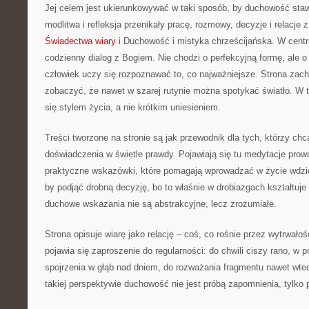
Jej celem jest ukierunkowywać w taki sposób, by duchowość staw
modlitwa i refleksja przenikały pracę, rozmowy, decyzje i relacje 
Świadectwa wiary
i Duchowość i mistyka chrześcijańska. W centru
codzienny dialog z Bogiem. Nie chodzi o perfekcyjną formę, ale o 
człowiek uczy się rozpoznawać to, co najważniejsze. Strona zach
zobaczyć, że nawet w szarej rutynie można spotykać światło. W 
się stylem życia, a nie krótkim uniesieniem.
Treści tworzone na stronie są jak przewodnik dla tych, którzy ch
doświadczenia w świetle prawdy. Pojawiają się tu medytacje prow
praktyczne wskazówki, które pomagają wprowadzać w życie wdzi
by podjąć drobną decyzję, bo to właśnie w drobiazgach kształtuje 
duchowe wskazania nie są abstrakcyjne, lecz zrozumiałe.
Strona opisuje wiarę jako relację – coś, co rośnie przez wytrwało
pojawia się zaproszenie do regularności: do chwili ciszy rano, w 
spojrzenia w głąb nad dniem, do rozważania fragmentu nawet wte
takiej perspektywie duchowość nie jest próbą zapomnienia, tylko