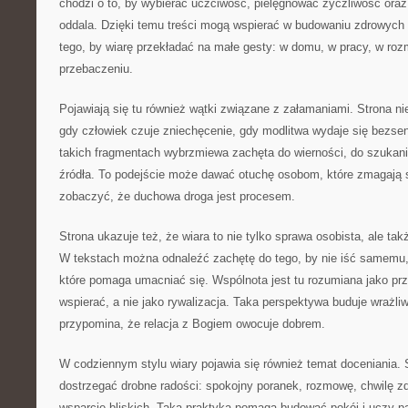
chodzi o to, by wybierać uczciwość, pielęgnować życzliwość ora
oddala. Dzięki temu treści mogą wspierać w budowaniu zdrowych r
tego, by wiarę przekładać na małe gesty: w domu, w pracy, w rozm
przebaczeniu.
Pojawiają się tu również wątki związane z załamaniami. Strona nie
gdy człowiek czuje zniechęcenie, gdy modlitwa wydaje się bezse
takich fragmentach wybrzmiewa zachęta do wierności, do szukani
źródła. To podejście może dawać otuchę osobom, które zmagają s
zobaczyć, że duchowa droga jest procesem.
Strona ukazuje też, że wiara to nie tylko sprawa osobista, ale ta
W tekstach można odnaleźć zachętę do tego, by nie iść samemu,
które pomaga umacniać się. Wspólnota jest tu rozumiana jako prz
wspierać, a nie jako rywalizacja. Taka perspektywa buduje wrażli
przypomina, że relacja z Bogiem owocuje dobrem.
W codziennym stylu wiary pojawia się również temat doceniania. 
dostrzegać drobne radości: spokojny poranek, rozmowę, chwilę z
wsparcie bliskich. Taka praktyka pomaga budować pokój i uczy pa