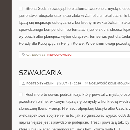
Strona Godziszewscy.pl to platforma tworzone z myślą o osoba
jubilerstwo, obrączki oraz skup złota w Zamościu i okolicach. To 
łączą się inspiracje estetyczne z konkretnymi wskazówkami zak
sprawdzonego kompendium po tematach jubilerskich, chcesz lepi
wyrobach albo planujesz wybór obrączek, ten serwis jest dla Cieb
Porady dla Kupujących i Perły i Korale. W centrum uwagi pozostaj
CATEGORIES:
NIERUCHOMOŚCI
SZWAJCARIA
POSTED BY ADMIN
LUT - 1 - 2026
MOŻLIWOŚĆ KOMENTOWAN
Rushmore to serwis podróżniczy, który powstał z myślą o os
przestrzeń online, w którym łączą się pomysły z konkretną wiedzą
słonecznej Iberii, Francji, Niemiec, alpejskiej klasyki albo Czech,
wieloaspektowe spojrzenie na to, jak zorganizować wyjazd od A 
najważniejsze jest sprawdzone podejście. Treści powstają tak,
które lubią układać harmonogram, jak i tym, którzy wolą […]