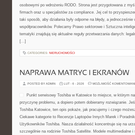
osobowymi po wdrożeniu RODO. Strona jest przygotowana z myśl
firmach oraz u specjalistów za compliance. Jej cel to przyspiesz
taki sposób, aby działania były odporne na błędy, a jednocześnie 
współpracowników. Polecamy Prawo sektorowe i Sztuczna intelige
tematyki znajdują się aktualne reguły przetwarzania danych: lega
[…]
CATEGORIES:
NIERUCHOMOŚCI
NAPRAWA MATRYC I EKRANÓW
POSTED BY ADMIN
LUT - 6 - 2026
MOŻLIWOŚĆ KOMENTOWAN
Punkt serwisowy Toshiba w Katowice to miejsce, w którym n
przyczynę problemu, a dopiero potem dobieramy rozwiązanie. Jeśl
Toshiba Katowice, ten opis pokaże, jak pracujemy i czego możes
Ciekawe kategorie to Recenzje Laptopów Innych Marek i Poradnik
Użytkowników Toshiba. Nasza działalność koncentruje się na urz
szczególnie na rodzinie Toshiba Satellite. Modele multimedialne i 