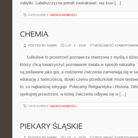
zabytki. Lubelszczyzna potrafi zaskakiwać: raz kusi […]
CATEGORIES:
NIERUCHOMOŚCI
CHEMIA
POSTED BY ADMIN
LUT - 5 - 2026
MOŻLIWOŚĆ KOMENTOWAN
Lulitulisie to przestrzeń poznawcza stworzona z myślą o dzie
którzy chcą towarzyszyć poznawanie świata w sposób naturalny. 
są podawane jako gra, a codzienne ćwiczenia zamieniają się w sa
edukację z twórczością, dzięki czemu przedszkolak może testowa
to, co najbardziej intryguje. Polecamy Religia/etyka i Historia. Gł
spokojnej przestrzeni, w której ćwiczenie odbywa się w […]
CATEGORIES:
NIERUCHOMOŚCI
PIEKARY ŚLĄSKIE
POSTED BY ADMIN
LUT - 4 - 2026
MOŻLIWOŚĆ KOMENTOWAN