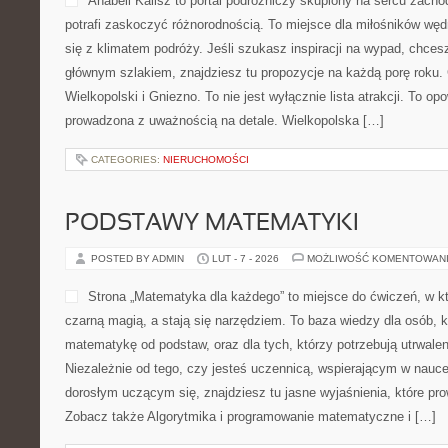
Anabell Kalisz to portal podróżniczy skupiony na sercu zachod
potrafi zaskoczyć różnorodnością. To miejsce dla miłośników wę
się z klimatem podróży. Jeśli szukasz inspiracji na wypad, chces
głównym szlakiem, znajdziesz tu propozycje na każdą porę roku.
Wielkopolski i Gniezno. To nie jest wyłącznie lista atrakcji. To op
prowadzona z uważnością na detale. Wielkopolska […]
CATEGORIES:
NIERUCHOMOŚCI
PODSTAWY MATEMATYKI
POSTED BY ADMIN
LUT - 7 - 2026
MOŻLIWOŚĆ KOMENTOWAN
Strona „Matematyka dla każdego” to miejsce do ćwiczeń, w któ
czarną magią, a stają się narzędziem. To baza wiedzy dla osób, 
matematykę od podstaw, oraz dla tych, którzy potrzebują utrwale
Niezależnie od tego, czy jesteś uczennicą, wspierającym w nauce
dorosłym uczącym się, znajdziesz tu jasne wyjaśnienia, które pr
Zobacz także Algorytmika i programowanie matematyczne i […]