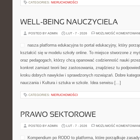
CATEGORIES:
NIERUCHOMOŚCI
WELL-BEING NAUCZYCIELA
POSTED BY ADMIN
LUT - 7 - 2026
MOŻLIWOŚĆ KOMENTOWAN
nasza platforma edukacyjna to portal edukacyjny, który porzą
kształcić się w modelu szkoły online. To miejsce stworzone z my
oraz pedagogach, którzy chcą opanować codzienność nauki przez in
konkret zamiast teorii bez zastosowania, znajdziesz tu podpowied
kroku dobrych nawyków i sprawdzonych rozwiązań. Dobre kategor
nauczania i Kultura i sztuka w szkole. Idea serwisu […]
CATEGORIES:
NIERUCHOMOŚCI
PRAWO SEKTOROWE
POSTED BY ADMIN
LUT - 7 - 2026
MOŻLIWOŚĆ KOMENTOWAN
Kompendium po RODO to platforma, które porządkuje zasady