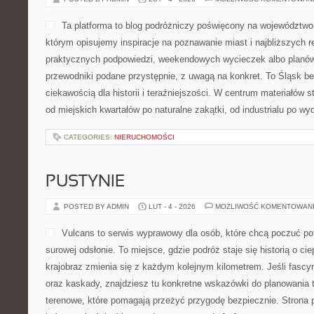
Ta platforma to blog podróżniczy poświęcony na województwo 
którym opisujemy inspiracje na poznawanie miast i najbliższych r
praktycznych podpowiedzi, weekendowych wycieczek albo planów n
przewodniki podane przystępnie, z uwagą na konkret. To Śląsk be
ciekawością dla historii i teraźniejszości. W centrum materiałów 
od miejskich kwartałów po naturalne zakątki, od industrialu po wy
CATEGORIES:
NIERUCHOMOŚCI
PUSTYNIE
POSTED BY ADMIN
LUT - 4 - 2026
MOŻLIWOŚĆ KOMENTOWAN
Vulcans to serwis wyprawowy dla osób, które chcą poczuć potę
surowej odsłonie. To miejsce, gdzie podróż staje się historią o cie
krajobraz zmienia się z każdym kolejnym kilometrem. Jeśli fascyn
oraz kaskady, znajdziesz tu konkretne wskazówki do planowania t
terenowe, które pomagają przeżyć przygodę bezpiecznie. Strona 