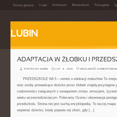
1 Liga
Archiwum
Monachium
Portugalia
Strona główna
S
LUBIN
ADAPTACJA W ŻŁOBKU I PRZED
POSTED BY ADMIN
LUT - 9 - 2026
MOŻLIWOŚĆ KOMENTOWAN
PRZEDSZKOLE NA 5 – serwis o edukacji maluchów To miejsc
oraz osoby prowadzące dziecko przez żłobek znajdą przystępne p
codzienności związanych z oswajaniem zmian, emocjami, życiem
wieku wczesnodziecięcym. Polecamy Ocena i obserwacja postępów
przedszkolu. Strona nie jest suchą encyklopedią. To raczej mapa
wspierać dziecko, kiedy pojawia się złość, gdy […]