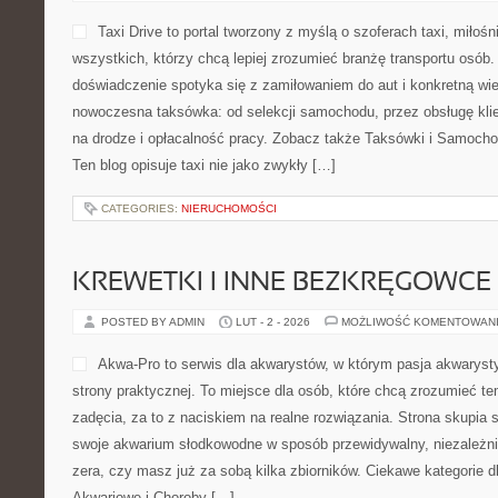
Taxi Drive to portal tworzony z myślą o szoferach taxi, miłoś
wszystkich, którzy chcą lepiej zrozumieć branżę transportu osób.
doświadczenie spotyka się z zamiłowaniem do aut i konkretną wie
nowoczesna taksówka: od selekcji samochodu, przez obsługę kli
na drodze i opłacalność pracy. Zobacz także Taksówki i Samocho
Ten blog opisuje taxi nie jako zwykły […]
CATEGORIES:
NIERUCHOMOŚCI
KREWETKI I INNE BEZKRĘGOWCE
POSTED BY ADMIN
LUT - 2 - 2026
MOŻLIWOŚĆ KOMENTOWAN
Akwa-Pro to serwis dla akwarystów, w którym pasja akwaryst
strony praktycznej. To miejsce dla osób, które chcą zrozumieć 
zadęcia, za to z naciskiem na realne rozwiązania. Strona skupia 
swoje akwarium słodkowodne w sposób przewidywalny, niezależnie
zera, czy masz już za sobą kilka zbiorników. Ciekawe kategorie d
Akwariowe i Choroby […]