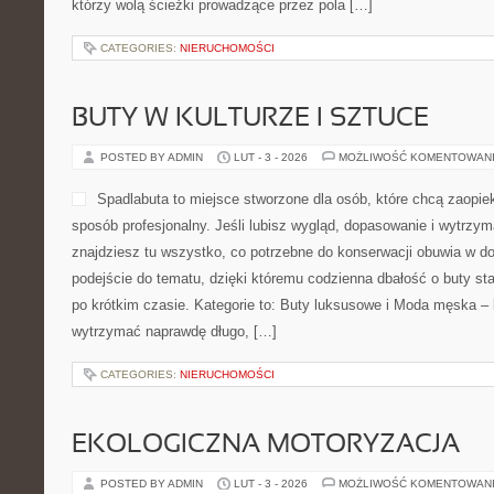
którzy wolą ścieżki prowadzące przez pola […]
CATEGORIES:
NIERUCHOMOŚCI
BUTY W KULTURZE I SZTUCE
POSTED BY ADMIN
LUT - 3 - 2026
MOŻLIWOŚĆ KOMENTOWAN
Spadlabuta to miejsce stworzone dla osób, które chcą zaopie
sposób profesjonalny. Jeśli lubisz wygląd, dopasowanie i wytrzym
znajdziesz tu wszystko, co potrzebne do konserwacji obuwia w d
podejście do tematu, dzięki któremu codzienna dbałość o buty staj
po krótkim czasie. Kategorie to: Buty luksusowe i Moda męska – b
wytrzymać naprawdę długo, […]
CATEGORIES:
NIERUCHOMOŚCI
EKOLOGICZNA MOTORYZACJA
POSTED BY ADMIN
LUT - 3 - 2026
MOŻLIWOŚĆ KOMENTOWAN