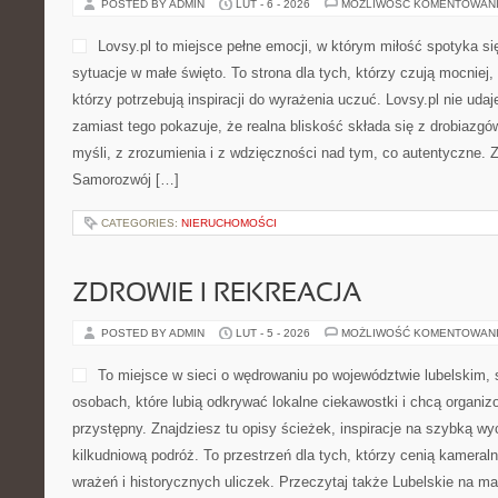
POSTED BY ADMIN
LUT - 6 - 2026
MOŻLIWOŚĆ KOMENTOWAN
Lovsy.pl to miejsce pełne emocji, w którym miłość spotyka si
sytuacje w małe święto. To strona dla tych, którzy czują mocniej,
którzy potrzebują inspiracji do wyrażenia uczuć. Lovsy.pl nie udaj
zamiast tego pokazuje, że realna bliskość składa się z drobiazg
myśli, z zrozumienia i z wdzięczności nad tym, co autentyczne. 
Samorozwój […]
CATEGORIES:
NIERUCHOMOŚCI
ZDROWIE I REKREACJA
POSTED BY ADMIN
LUT - 5 - 2026
MOŻLIWOŚĆ KOMENTOWAN
To miejsce w sieci o wędrowaniu po województwie lubelskim,
osobach, które lubią odkrywać lokalne ciekawostki i chcą organ
przystępny. Znajdziesz tu opisy ścieżek, inspiracje na szybką w
kilkudniową podróż. To przestrzeń dla tych, którzy cenią kameraln
wrażeń i historycznych uliczek. Przeczytaj także Lubelskie na mapi