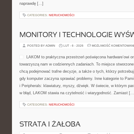
naprawdę […]
CATEGORIES:
NIERUCHOMOŚCI
MONITORY I TECHNOLOGIE WYŚ
POSTED BY ADMIN
LUT - 6 - 2026
MOŻLIWOŚĆ KOMENTOWAN
LAKOM to praktyczna przestrzeń poświęcona hardware’owi ora
towarzyszą nam w codziennych zadaniach. To miejsce stworzone 
chcą podejmować trafne decyzje, a także o tych, którzy potrzebu
gdy komputer zaczyna sprawiać problemy. Inne kategorie to Pa
i Peripherals: klawiatury, myszy, dźwięk. W świecie, w którym pa
w błąd, LAKOM stawia na czytelność i wiarygodność. Zamiast […
CATEGORIES:
NIERUCHOMOŚCI
STRATA I ŻAŁOBA