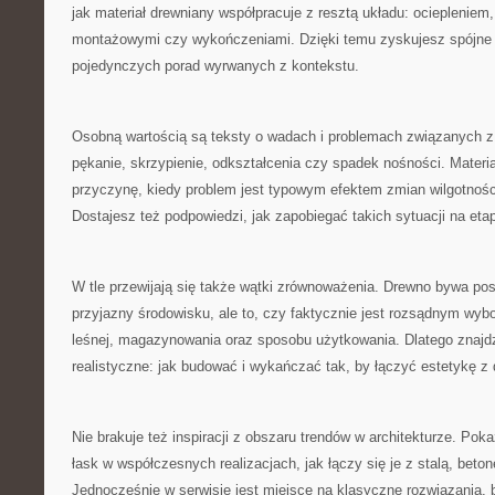
jak materiał drewniany współpracuje z resztą układu: ociepleniem
montażowymi czy wykończeniami. Dzięki temu zyskujesz spójne 
pojedynczych porad wyrwanych z kontekstu.
Osobną wartością są teksty o wadach i problemach związanych z
pękanie, skrzypienie, odkształcenia czy spadek nośności. Materia
przyczynę, kiedy problem jest typowym efektem zmian wilgotnośc
Dostajesz też podpowiedzi, jak zapobiegać takich sytuacji na eta
W tle przewijają się także wątki zrównoważenia. Drewno bywa pos
przyjazny środowisku, ale to, czy faktycznie jest rozsądnym wyb
leśnej, magazynowania oraz sposobu użytkowania. Dlatego znajdz
realistyczne: jak budować i wykańczać tak, by łączyć estetykę z
Nie brakuje też inspiracji z obszaru trendów w architekturze. Po
łask w współczesnych realizacjach, jak łączy się je z stalą, bet
Jednocześnie w serwisie jest miejsce na klasyczne rozwiązania,