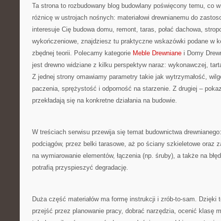
Ta strona to rozbudowany blog budowlany poświęcony temu, co w 
różnicę w ustrojach nośnych: materiałowi drewnianemu do zastos
interesuje Cię budowa domu, remont, taras, połać dachowa, stro
wykończeniowe, znajdziesz tu praktyczne wskazówki podane w k
zbędnej teorii. Polecamy kategorie
Meble Drewniane
i Domy Drewn
jest drewno widziane z kilku perspektyw naraz: wykonawczej, tart
Z jednej strony omawiamy parametry takie jak wytrzymałość, wil
paczenia, sprężystość i odporność na starzenie. Z drugiej – pokazu
przekładają się na konkretne działania na budowie.
W treściach serwisu przewija się temat budownictwa drewnianego
podciągów, przez belki tarasowe, aż po ściany szkieletowe oraz
na wymiarowanie elementów, łączenia (np. śruby), a także na bł
potrafią przyspieszyć degradację.
Duża część materiałów ma formę instrukcji i zrób-to-sam. Dzięki
przejść przez planowanie pracy, dobrać narzędzia, ocenić klasę m