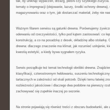
tak, by uniknąć wypaczeń, drzazg, pleśni czy szybkiego zużycia
tematy o impregnacji (olejowanie, lazury, środki ochrony drewna)
magazynowaniu oraz o tym, jak dostarczać materiał, żeby nie nas
Ważnym filarem serwisu są gatunki drewna. Porównujemy żywiczne
oderwaniu od rzeczywistości, tylko pod kątem zastosowań: co lepi
konstrukcję, a co na posadzkę z desek, okładzinę albo stolarkę
drewna: dlaczego znaczenie ma klimat, jak rozumieć usłojenie, kie
kwestią estetyki, a kiedy bywa sygnałem ryzyka.
Serwis porządkuje też temat technologii obróbki drewna. Znajdzies
klasyfikacji, czterostronnym heblowaniu, suszeniu technologiczn
tartacznych w zależności od skali potrzeb. Dzięki temu łatwiej zr
rozbieżności jakościowe i dlaczego dwa podobne na pierwszy rz
zachowywać się zupełnie inaczej po sezonie.
Na stronie pojawiają się również treści z obszaru budowlanki, ale