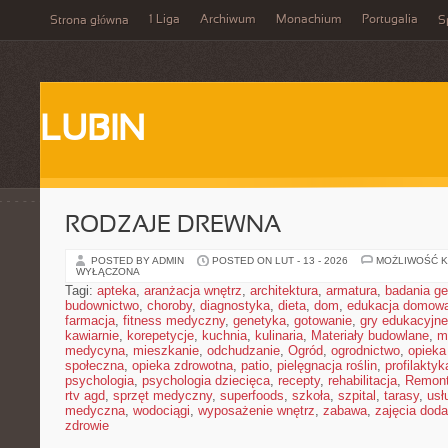
1 Liga
Archiwum
Monachium
Portugalia
Strona główna
S
LUBIN
RODZAJE DREWNA
POSTED BY ADMIN
POSTED ON LUT - 13 - 2026
MOŻLIWOŚĆ 
WYŁĄCZONA
Tagi:
apteka
,
aranżacja wnętrz
,
architektura
,
armatura
,
badania g
budownictwo
,
choroby
,
diagnostyka
,
dieta
,
dom
,
edukacja domow
farmacja
,
fitness medyczny
,
genetyka
,
gotowanie
,
gry edukacyjne
kawiarnie
,
korepetycje
,
kuchnia
,
kulinaria
,
Materiały budowlane
,
m
medycyna
,
mieszkanie
,
odchudzanie
,
Ogród
,
ogrodnictwo
,
opieka
społeczna
,
opieka zdrowotna
,
patio
,
pielęgnacja roślin
,
profilaktyk
psychologia
,
psychologia dziecięca
,
recepty
,
rehabilitacja
,
Remon
rtv agd
,
sprzęt medyczny
,
superfoods
,
szkoła
,
szpital
,
tarasy
,
usł
medyczna
,
wodociągi
,
wyposażenie wnętrz
,
zabawa
,
zajęcia dod
zdrowie