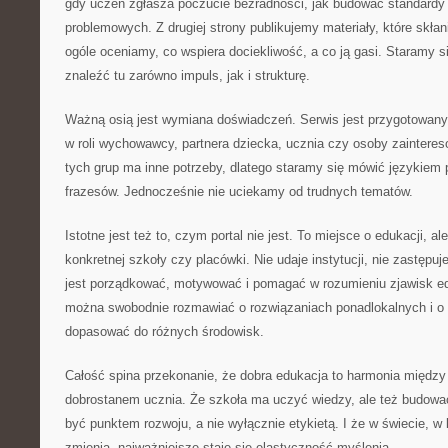
gdy uczeń zgłasza poczucie bezradności, jak budować standardy
problemowych. Z drugiej strony publikujemy materiały, które skłani
ogóle oceniamy, co wspiera dociekliwość, a co ją gasi. Staramy si
znaleźć tu zarówno impuls, jak i strukturę.
Ważną osią jest wymiana doświadczeń. Serwis jest przygotowany 
w roli wychowawcy, partnera dziecka, ucznia czy osoby zaintere
tych grup ma inne potrzeby, dlatego staramy się mówić językiem
frazesów. Jednocześnie nie uciekamy od trudnych tematów.
Istotne jest też to, czym portal nie jest. To miejsce o edukacji, ale
konkretnej szkoły czy placówki. Nie udaje instytucji, nie zastępuje
jest porządkować, motywować i pomagać w rozumieniu zjawisk e
można swobodnie rozmawiać o rozwiązaniach ponadlokalnych i o p
dopasować do różnych środowisk.
Całość spina przekonanie, że dobra edukacja to harmonia między
dobrostanem ucznia. Że szkoła ma uczyć wiedzy, ale też budow
być punktem rozwoju, a nie wyłącznie etykietą. I że w świecie, w
zmienia, najważniejsze staje się elastyczność myślenia.