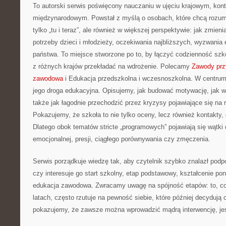
To autorski serwis poświęcony nauczaniu w ujęciu krajowym, kon
międzynarodowym. Powstał z myślą o osobach, które chcą rozumie
tylko „tu i teraz”, ale również w większej perspektywie: jak zmien
potrzeby dzieci i młodzieży, oczekiwania najbliższych, wyzwania 
państwa. To miejsce stworzone po to, by łączyć codzienność szkol
z różnych krajów przekładać na wdrożenie. Polecamy
Zawody przy
zawodowa
i Edukacja przedszkolna i wczesnoszkolna. W centrum 
jego droga edukacyjna. Opisujemy, jak budować motywację, jak w
także jak łagodnie przechodzić przez kryzysy pojawiające się na
Pokazujemy, że szkoła to nie tylko oceny, lecz również kontakty, 
Dlatego obok tematów stricte „programowych” pojawiają się wątki
emocjonalnej, presji, ciągłego porównywania czy zmęczenia.
Serwis porządkuje wiedzę tak, aby czytelnik szybko znalazł podp
czy interesuje go start szkolny, etap podstawowy, kształcenie p
edukacja zawodowa. Zwracamy uwagę na spójność etapów: to, co 
latach, często rzutuje na pewność siebie, które później decyduj
pokazujemy, że zawsze można wprowadzić mądrą interwencję, jeśl