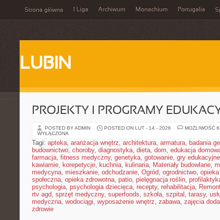
1 Liga
Archiwum
Monachium
Portugalia
Strona główna
S
LUBIN
PROJEKTY I PROGRAMY EDUKAC
POSTED BY ADMIN
POSTED ON LUT - 14 - 2026
MOŻLIWOŚĆ 
WYŁĄCZONA
Tagi:
apteka
,
aranżacja wnętrz
,
architektura
,
armatura
,
badania g
budownictwo
,
choroby
,
diagnostyka
,
dieta
,
dom
,
edukacja domow
farmacja
,
fitness medyczny
,
genetyka
,
gotowanie
,
gry edukacyjne
kawiarnie
,
korepetycje
,
kuchnia
,
kulinaria
,
Materiały budowlane
,
m
medycyna
,
mieszkanie
,
odchudzanie
,
Ogród
,
ogrodnictwo
,
opieka
społeczna
,
opieka zdrowotna
,
patio
,
pielęgnacja roślin
,
profilaktyk
psychologia
,
psychologia dziecięca
,
recepty
,
rehabilitacja
,
Remon
rtv agd
,
sprzęt medyczny
,
superfoods
,
szkoła
,
szpital
,
tarasy
,
usł
medyczna
,
wodociągi
,
wyposażenie wnętrz
,
zabawa
,
zajęcia dod
zdrowie