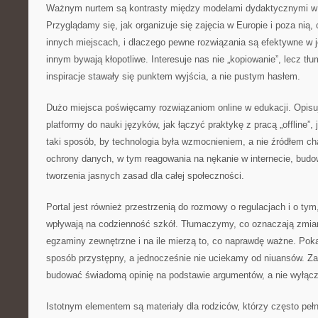
Ważnym nurtem są kontrasty między modelami dydaktycznymi w 
Przyglądamy się, jak organizuje się zajęcia w Europie i poza nią, 
innych miejscach, i dlaczego pewne rozwiązania są efektywne w 
innym bywają kłopotliwe. Interesuje nas nie „kopiowanie”, lecz tłu
inspiracje stawały się punktem wyjścia, a nie pustym hasłem.
Dużo miejsca poświęcamy rozwiązaniom online w edukacji. Opis
platformy do nauki języków, jak łączyć praktykę z pracą „offline”,
taki sposób, by technologia była wzmocnieniem, a nie źródłem c
ochrony danych, w tym reagowania na nękanie w internecie, bud
tworzenia jasnych zasad dla całej społeczności.
Portal jest również przestrzenią do rozmowy o regulacjach i o ty
wpływają na codzienność szkół. Tłumaczymy, co oznaczają zmiany
egzaminy zewnętrzne i na ile mierzą to, co naprawdę ważne. Pok
sposób przystępny, a jednocześnie nie uciekamy od niuansów. Za
budować świadomą opinię na podstawie argumentów, a nie wyłąc
Istotnym elementem są materiały dla rodziców, którzy często pełni